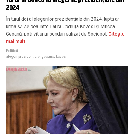
2024
În turul doi al alegerilor prezidențiale din 2024, lupta ar
urma să se dea între Laura Codruța Kovesi și Mircea
Geoană, potrivit unui sondaj realizat de Sociopol.
Citește
mai mult
Politică
alegeri prezidentiale
,
geoana
,
kovesi