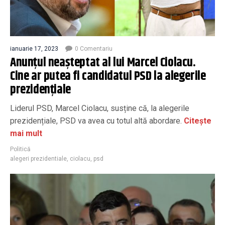
ianuarie 17, 2023
0 Comentariu
Anunțul neașteptat al lui Marcel Ciolacu.
Cine ar putea fi candidatul PSD la alegerile
prezidențiale
Liderul PSD, Marcel Ciolacu, susține că, la alegerile
prezidențiale, PSD va avea cu totul altă abordare.
Citește
mai mult
Politică
alegeri prezidentiale
,
ciolacu
,
psd