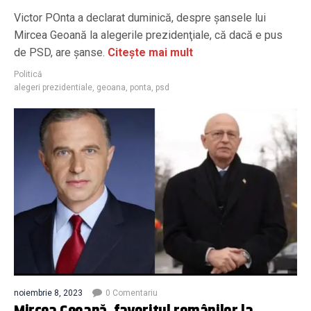
Victor POnta a declarat duminică, despre şansele lui
Mircea Geoană la alegerile prezidenţiale, că dacă e pus
de PSD, are şanse.
Citește mai mult
Politică
alegeri prezidentiale
,
geoana
,
ponta
,
psd
noiembrie 8, 2023
0 Comentariu