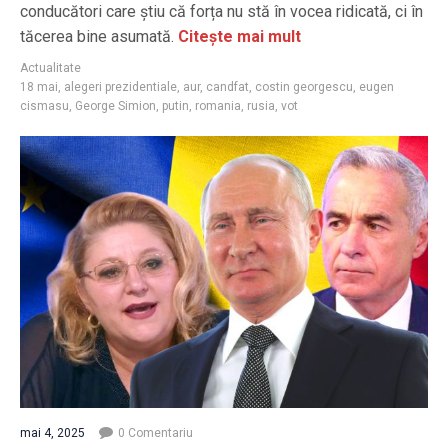
conducători care știu că forța nu stă în vocea ridicată, ci în
tăcerea bine asumată.
Citește mai mult
Actualitate
18 mai
,
alegeri prezidentiale
,
aur
,
candfat
,
costin georgescu
,
eugen
cismasu
,
George Simion
,
putin
,
romania
,
rusia
,
vot
mai 4, 2025
0 Comentariu