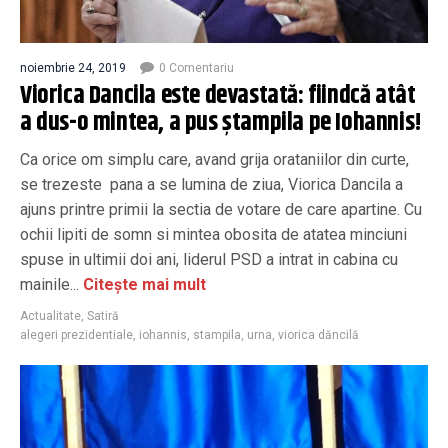
noiembrie 24, 2019
0 Comentariu
Viorica Dancila este devastată: fiindcă atât
a dus-o mintea, a pus ștampila pe Iohannis!
Ca orice om simplu care, avand grija orataniilor din curte,
se trezeste pana a se lumina de ziua, Viorica Dancila a
ajuns printre primii la sectia de votare de care apartine. Cu
ochii lipiti de somn si mintea obosita de atatea minciuni
spuse in ultimii doi ani, liderul PSD a intrat in cabina cu
mainile...
Citește mai mult
Actualitate
,
Satiră
alegeri prezidentiale
,
iohannis
,
stampila
,
urna
,
viorica dăncilă