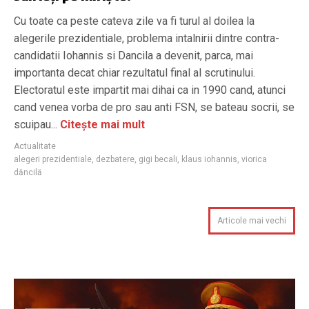
Cu toate ca peste cateva zile va fi turul al doilea la
alegerile prezidentiale, problema intalnirii dintre contra-
candidatii Iohannis si Dancila a devenit, parca, mai
importanta decat chiar rezultatul final al scrutinului.
Electoratul este impartit mai dihai ca in 1990 cand, atunci
cand venea vorba de pro sau anti FSN, se bateau socrii, se
scuipau...
Citește mai mult
Actualitate
alegeri prezidentiale
,
dezbatere
,
gigi becali
,
klaus iohannis
,
viorica
dăncilă
Articole mai vechi