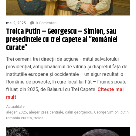
mai 9, 2025
0 Comentariu
Troica Putin – Georgescu – Simion, sau
președintele cu trei capete al ”României
Curate”
Trei oameni, trei direcții de acțiune - mitul salvatorului
providențial, antiglobalismul de vitrină și disprețul față de
instituțiile europene și occidentale – un sigur rezultat: o
Românie de poveste, în care locul lui Făt – Frumos poate
fi luat, din 2025, de Balaurul cu Trei Capete.
Citește mai
mult
Actualitate
alegeri 2025
,
alegeri prezidentiale
,
calin georgescu
,
George Simion
,
putin
,
romania curata
,
troica