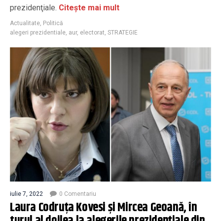
prezidenţiale.
Citește mai mult
Actualitate
,
Politică
alegeri prezidentiale
,
aur
,
electorat
,
STRATEGIE
iulie 7, 2022
0 Comentariu
Laura Codruța Kovesi și Mircea Geoană, în
turul al doilea la alegerile prezidențiale din