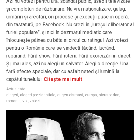
Azi nu votezi pentru ură, scandal public, asedii televizate
și comploturi de răzbunare. Nu vrei naționalizare, gulag,
urmăriri și arestări, ori procese și execuții puse în operă,
din tastatură, pe Facebook. Nu crezi în „iureșul eliberator al
furiei populare”, și nici în dezmățul mediatic care
înlocuiește pâinea cu bâta și circul cu ratingul. Azi votezi
pentru o Românie care se vindecă tăcând, lucrând,
reparând. Fără show. Fără isterii. Fără exorcizări în direct.
Și, mai ales, azi nu alegi un salvator. Alegi o direcție. Una
fără efecte speciale, dar cu asfalt neted și lumină la
capătul tunelului.
Citește mai mult
Actualitate
alegeri
,
alegeri prezidentiale
,
eugen cismasi
,
europa
,
nicusor dan
,
romania
,
vot
,
votezi