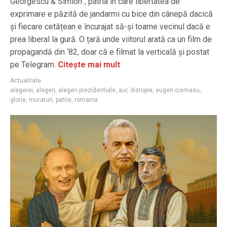
Georgescu & Simion”, patria în care libertatea de
exprimare e păzită de jandarmi cu bice din cânepă dacică
și fiecare cetățean e încurajat să-și toarne vecinul dacă e
prea liberal la gură. O țară unde viitorul arată ca un film de
propagandă din ‘82, doar că e filmat la verticală și postat
pe Telegram.
Citește mai mult
Actualitate
alegerei
,
alegeri
,
alegeri prezidentiale
,
aur
,
distopie
,
eugen cismasu
,
glorie
,
muraturi
,
patrie
,
romania