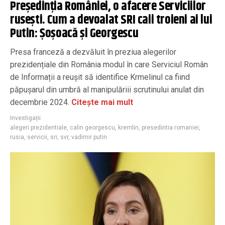
Președinția României, o afacere Serviciilor
rusești. Cum a devoalat SRI caii troieni ai lui
Putin: Șoșoacă și Georgescu
Presa franceză a dezvăluit în preziua alegerilor
prezidențiale din România modul în care Serviciul Român
de Informații a reușit să identifice Krmelinul ca fiind
păpușarul din umbră al manipulăriii scrutinului anulat din
decembrie 2024.
Citește mai mult
Investigații
alegeri prezidentiale
,
calin georgescu
,
kremlin
,
presedintia romaniei
,
rusia
,
servicii
,
sri
,
svr
,
vadimir putin