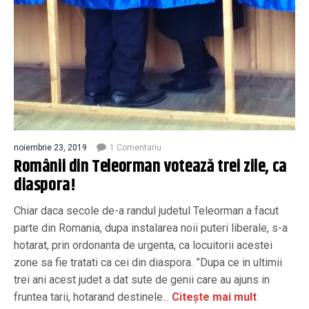
noiembrie 23, 2019
1 Comentariu
Românii din Teleorman votează trei zile, ca
diaspora!
Chiar daca secole de-a randul judetul Teleorman a facut
parte din Romania, dupa instalarea noii puteri liberale, s-a
hotarat, prin ordonanta de urgenta, ca locuitorii acestei
zone sa fie tratati ca cei din diaspora. ”Dupa ce in ultimii
trei ani acest judet a dat sute de genii care au ajuns in
fruntea tarii, hotarand destinele...
Citește mai mult