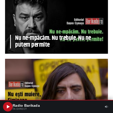
Nu ne-mpăcăm. Nu trebuie. Nu ne
putem permite
Nu ești muiere, Simioane. Și tocmai
Radio Barikada
ÎN DIRECT