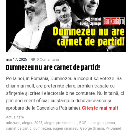
mai 17, 2025
0 Comentariu
Dumnezeu nu are carnet de partid!
Pe la noi, în România, Dumnezeu a început să voteze. Ba
chiar mai mult, are preferințe clare, profiluri trasate cu
sfințenie și criterii electorale bine conturate. Nu în taină, ci
prin document oficial, cu ştampilă duhovnicească și
aprobare de la Cancelaria Patriarhiei.
Citește mai mult
Actualitate
adezune
,
alegeri 2025
,
alegeri prezidentiale
,
BOR
,
calin georgescu
,
carnet de partid
,
dumnezeu
,
eugen cismasu
,
George Simion
,
PF Daniel
,