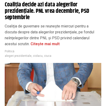
Coaliția decide azi data alegerilor
prezidențiale. PNL vrea decembrie, PSD
septembrie
Coaliţia de guvernare se reuneşte miercuri pentru a
discuta despre data alegerilor prezidenţiale, pe fondul
neînţelegerilor dintre PNL şi PSD privind calendarul
acestui scrutin.
Citește mai mult
Politică
alegeri prezidentiale
,
ciolacu
,
ciuca