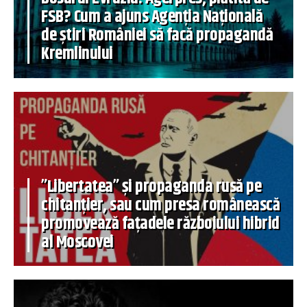
FSB? Cum a ajuns Agenția Națională
de știri României să facă propagandă
Kremlinului
”Libertatea” și propaganda rusă pe
chitanțier, sau cum presa românească
promovează fațadele războiului hibrid
al Moscovei