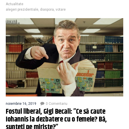
Actualitate
alegeri prezidentiale
,
diaspora
,
votare
noiembrie 16, 2019
0 Comentariu
Fostul liberal, Gigi Becali: ”Ce să caute
Iohannis la dezbatere cu o femeie? Bă,
sunteți pe miriște?”