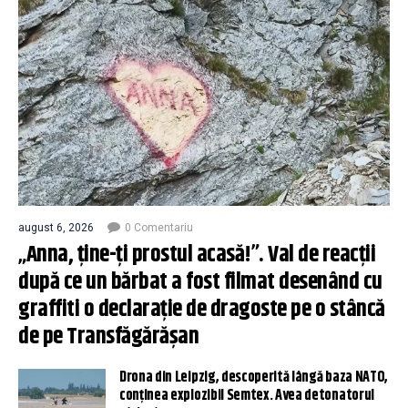
august 6, 2026
0 Comentariu
„Anna, ţine-ţi prostul acasă!”. Val de reacţii
după ce un bărbat a fost filmat desenând cu
graffiti o declaraţie de dragoste pe o stâncă
de pe Transfăgărăşan
Drona din Leipzig, descoperită lângă baza NATO,
conţinea explozibil Semtex. Avea detonatorul