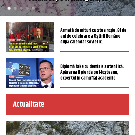
Armată de mituri cu stea roșie. 81 de
ani de celebrare a Oștirii Române
după calendar sovietic.
Diplomă fake cu demisie autentică:
Apărarea îl pierde pe Moșteanu,
expertul în camuflaj academic
Actualitate