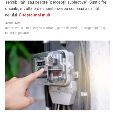
sensibilități sau despre ”percepții subiective”. Sunt cifre
oficiale, rezultate din monitorizarea continuă a calității
aerului.
Citește mai mult
Actualitate
aer otravit
,
ciulnita
,
eugen cismasu
,
garda de mediu
,
hidrogen sulfurat
,
Ialomita
,
poluare