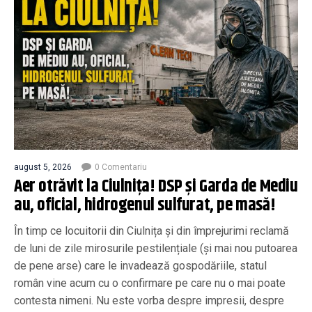
august 5, 2026
0 Comentariu
Aer otrăvit la Ciulnița! DSP și Garda de Mediu
au, oficial, hidrogenul sulfurat, pe masă!
În timp ce locuitorii din Ciulnița și din împrejurimi reclamă
de luni de zile mirosurile pestilențiale (și mai nou putoarea
de pene arse) care le invadează gospodăriile, statul
român vine acum cu o confirmare pe care nu o mai poate
contesta nimeni. Nu este vorba despre impresii, despre