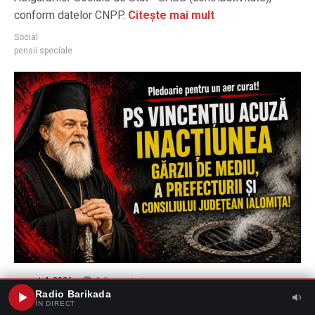
conform datelor CNPP.
Citește mai mult
Social
pensii speciale
august 4, 2026
0 Comentariu
Pledoarie pentru un aer curat! PS Vincențiu
Radio Barikada
ÎN DIRECT