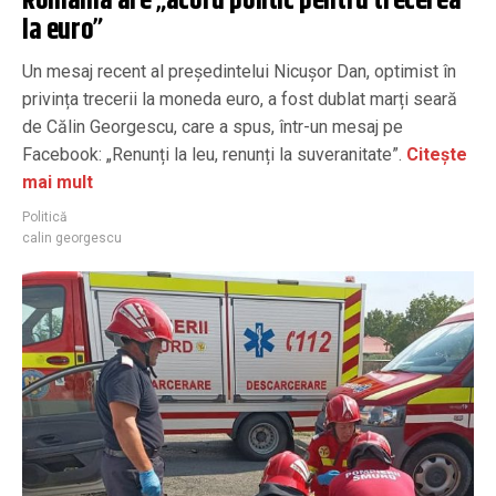
România are „acord politic pentru trecerea
la euro”
Un mesaj recent al președintelui Nicușor Dan, optimist în
privința trecerii la moneda euro, a fost dublat marți seară
de Călin Georgescu, care a spus, într-un mesaj pe
Facebook: „Renunți la leu, renunți la suveranitate”.
Citește
mai mult
Politică
calin georgescu