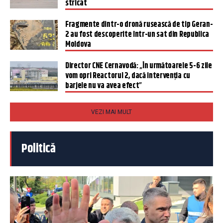
stricat
Fragmente dintr-o dronă rusească de tip Geran-
2 au fost descoperite într-un sat din Republica
Moldova
Director CNE Cernavodă: „În următoarele 5-6 zile
vom opri Reactorul 2, dacă intervenția cu
barjele nu va avea efect”
VEZI MAI MULT
Politică