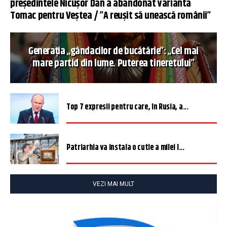
președintele Nicușor Dan a abandonat varianta
Tomac pentru Veștea / ”A reușit să unească românii”
Generația „gândacilor de bucătărie”: „Cel mai
mare partid din lume. Puterea tineretului”
Top 7 expresii pentru care, în Rusia, a...
Patriarhia va instala o cutie a milei î...
VEZI MAI MULT