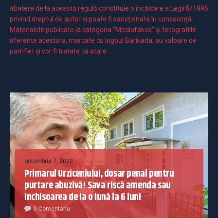
abatere de la această regulă constituie o încălcare a Legii 8/1996
privind dreptul de autor și poate fi sancționată în consecință.
Materialele publicate la categoria ”Mediafakes” și fotografiile
aferente acestora, marcate cu logoul Barikada, au valoare de
pamflet și vor fi tratate ca atare.
octombrie 7, 2023
Primarul Urziceniului, dosar penal pentru
purtare abuzivă! Sava riscă amenda sau
închisoarea de la o lună la 6 luni
0 Comentariu