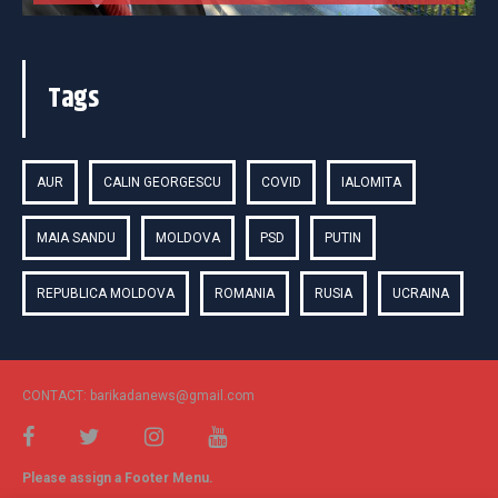
Tags
AUR
CALIN GEORGESCU
COVID
IALOMITA
MAIA SANDU
MOLDOVA
PSD
PUTIN
REPUBLICA MOLDOVA
ROMANIA
RUSIA
UCRAINA
CONTACT: barikadanews@gmail.com
Please assign a Footer Menu.