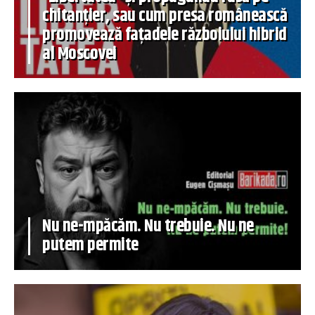
chitanțier, sau cum presa românească
promovează fațadele războiului hibrid
al Moscovei
Nu ne-mpăcăm. Nu trebuie. Nu ne
putem permite