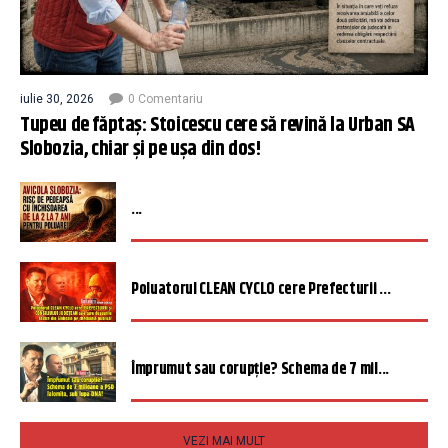
iulie 30, 2026
0 Comentariu
Tupeu de făptaș: Stoicescu cere să revină la Urban SA
Slobozia, chiar și pe ușa din dos!
...
Poluatorul CLEAN CYCLO cere Prefecturii ...
Împrumut sau corupție? Schema de 7 mil...
VEZI MAI MULT