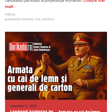
candidatul partidului la preşedinţia României.
Citește mai
mult
Politică
presedintia romaniei
,
sos
,
sosoaca
noiembrie 21, 2025