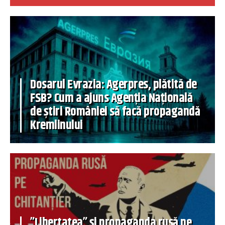
Dosarul Evrazia: Agerpres, plătită de
FSB? Cum a ajuns Agenția Națională
de știri României să facă propagandă
Kremlinului
”Libertatea” și propaganda rusă pe