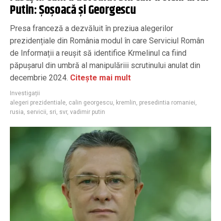
Putin: Șoșoacă și Georgescu
Presa franceză a dezvăluit în preziua alegerilor
prezidențiale din România modul în care Serviciul Român
de Informații a reușit să identifice Krmelinul ca fiind
păpușarul din umbră al manipulăriii scrutinului anulat din
decembrie 2024.
Citește mai mult
Investigații
alegeri prezidentiale
,
calin georgescu
,
kremlin
,
presedintia romaniei
,
rusia
,
servicii
,
sri
,
svr
,
vadimir putin