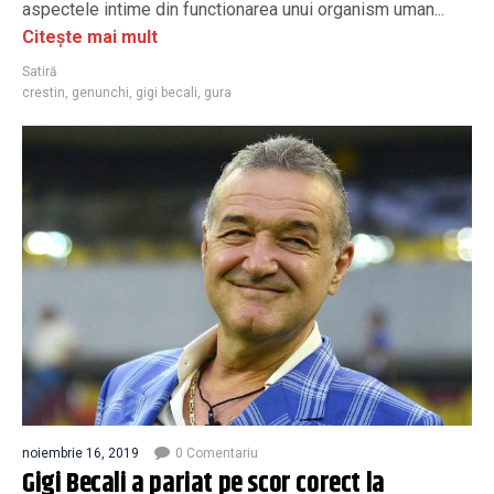
aspectele intime din functionarea unui organism uman...
Citește mai mult
Satiră
crestin
,
genunchi
,
gigi becali
,
gura
noiembrie 16, 2019
0 Comentariu
Gigi Becali a pariat pe scor corect la