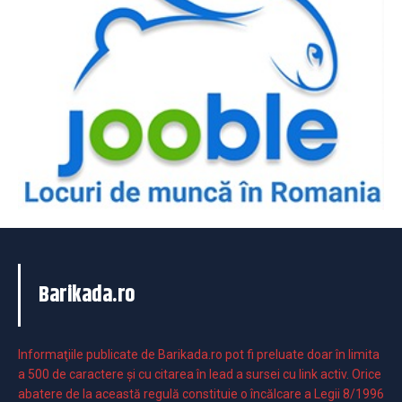
Barikada.ro
Informaţiile publicate de Barikada.ro pot fi preluate doar în limita
a 500 de caractere şi cu citarea în lead a sursei cu link activ. Orice
abatere de la această regulă constituie o încălcare a Legii 8/1996