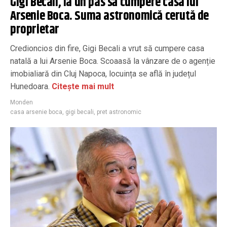
Gigi Becali, la un pas să cumpere casa lui
Arsenie Boca. Suma astronomică cerută de
proprietar
Credioncios din fire, Gigi Becali a vrut să cumpere casa
natală a lui Arsenie Boca. Scoaasă la vânzare de o agenție
imobialiară din Cluj Napoca, locuința se află în județul
Hunedoara.
Citește mai mult
Monden
casa arsenie boca
,
gigi becali
,
pret astronomic