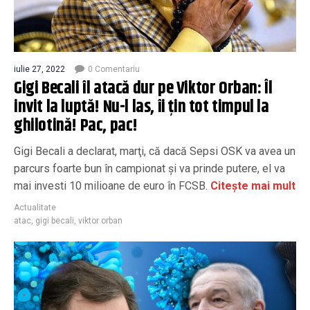
iulie 27, 2022
0 Comentariu
Gigi Becali îl atacă dur pe Viktor Orban: Îl
invit la luptă! Nu-l las, îi țin tot timpul la
ghilotină! Pac, pac!
Gigi Becali a declarat, marţi, că dacă Sepsi OSK va avea un
parcurs foarte bun în campionat şi va prinde putere, el va
mai investi 10 milioane de euro în FCSB.
Citește mai mult
Actualitate
atac
,
gigi becali
,
viktor orban