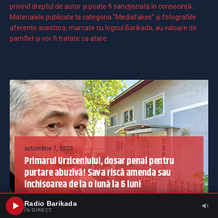
privind dreptul de autor și poate fi sancționată în consecință.
Materialele publicate la categoria ”Mediafakes” și fotografiile
aferente acestora, marcate cu logoul Barikada, au valoare de
pamflet și vor fi tratate ca atare.
octombrie 7, 2023
Primarul Urziceniului, dosar penal pentru
purtare abuzivă! Sava riscă amenda sau
închisoarea de la o lună la 6 luni
0 Comentariu
Radio Barikada
ÎN DIRECT