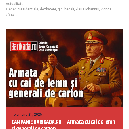
Actualitate
alegeri prezidentiale
,
dezbatere
,
gigi becali
,
klaus iohannis
,
viorica
dăncilă
noiembrie 21, 2025
CAMPANIE BARIKADA.RO – Armata cu cai de lemn