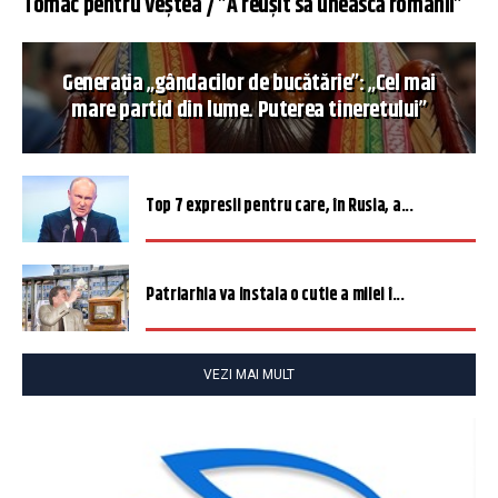
Tomac pentru Veștea / ”A reușit să unească românii”
Generația „gândacilor de bucătărie”: „Cel mai
mare partid din lume. Puterea tineretului”
Top 7 expresii pentru care, în Rusia, a...
Patriarhia va instala o cutie a milei î...
VEZI MAI MULT