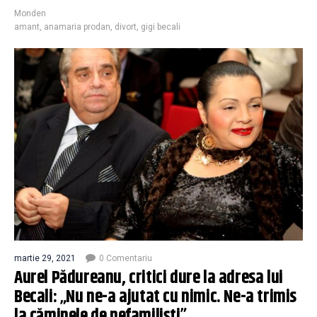
Monden
amant
,
anamaria prodan
,
divort
,
gigi becali
martie 29, 2021
0 Comentariu
Aurel Pădureanu, critici dure la adresa lui
Becali: „Nu ne-a ajutat cu nimic. Ne-a trimis
la căminele de nefamiliști”