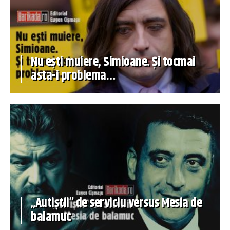
Nu ești muiere, Simioane. Și tocmai
asta-i problema…
„Autiștii” de serviciu versus Mesia de
balamuc