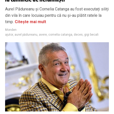
Aurel Pădureanu și Cornelia Catanga au fost executați siliți
din vila în care locuiau pentru că nu și-au plătit ratele la
timp.
Citește mai mult
Monden
ajutor
,
aurel pădureanu
,
avere
,
cornelia catanga
,
deces
,
gigi becali