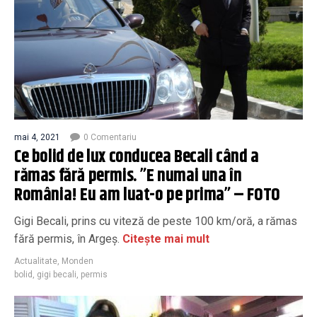
mai 4, 2021
0 Comentariu
Ce bolid de lux conducea Becali când a
rămas fără permis. ”E numai una în
România! Eu am luat-o pe prima” – FOTO
Gigi Becali, prins cu viteză de peste 100 km/oră, a rămas
fără permis, în Argeș.
Citește mai mult
Actualitate
,
Monden
bolid
,
gigi becali
,
permis