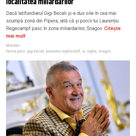
localitatea miliardarilor
Dacă latifundiarul Gigi Becali și-a dus oile în cea mai
scumpă zonă din Pipera, iată că și porcii lui Laurențiu
Regecampf pasc în zona miliardarilor, Snagov.
Citește
mai mult
Monden
ferma porci
,
gigi becali
,
laurentiu reghecamf
,
oi
,
reghe
,
snagov