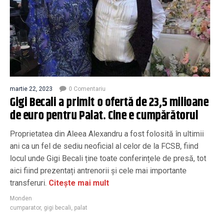
martie 22, 2023
0 Comentariu
Gigi Becali a primit o ofertă de 23,5 milioane
de euro pentru Palat. Cine e cumpărătorul
Proprietatea din Aleea Alexandru a fost folosită în ultimii
ani ca un fel de sediu neoficial al celor de la FCSB, fiind
locul unde Gigi Becali ține toate conferințele de presă, tot
aici fiind prezentați antrenorii și cele mai importante
transferuri.
Citește mai mult
Monden
cumparator
,
gigi becali
,
palat