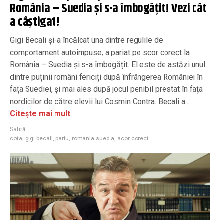
România – Suedia și s-a îmbogățit! Vezi cât
a câștigat!
Gigi Becali și-a încălcat una dintre regulile de
comportament autoimpuse, a pariat pe scor corect la
România – Suedia și s-a îmbogățit. El este de astăzi unul
dintre puținii români fericiți după înfrângerea României în
fața Suediei, și mai ales după jocul penibil prestat în fața
nordicilor de către elevii lui Cosmin Contra. Becali a...
Citește mai mult
Satiră
cota
,
gigi becali
,
pariu
,
romania suedia
,
scor corect