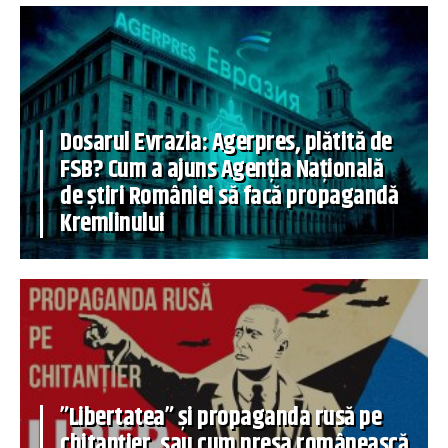
Dosarul Evrazia: Agerpres, plătită de
FSB? Cum a ajuns Agenția Națională
de știri României să facă propagandă
Kremlinului
”Libertatea” și propaganda rusă pe
chitanțier, sau cum presa românească