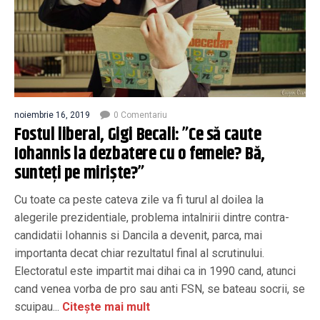
noiembrie 16, 2019
0 Comentariu
Fostul liberal, Gigi Becali: ”Ce să caute
Iohannis la dezbatere cu o femeie? Bă,
sunteți pe miriște?”
Cu toate ca peste cateva zile va fi turul al doilea la
alegerile prezidentiale, problema intalnirii dintre contra-
candidatii Iohannis si Dancila a devenit, parca, mai
importanta decat chiar rezultatul final al scrutinului.
Electoratul este impartit mai dihai ca in 1990 cand, atunci
cand venea vorba de pro sau anti FSN, se bateau socrii, se
scuipau...
Citește mai mult