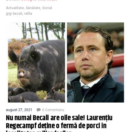
Actualitate
,
Sănătate
,
Social
gigi becali
,
rafila
august 27, 2021
0 Comentariu
Nu numai Becali are oile sale! Laurențiu
Regecampf deține o fermă de porci în