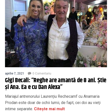
aprilie 7, 2021
0 Comentariu
Gigi Becali: “Reghe are amantă de 8 ani. Ştie
şi Ana. Ea e cu Dan Alexa”
Mariajul antrenorului Laurențiu Rechecamf cu Anamaria
Prodan este doar de ochii lumii, de fapt, cei doi au vieţi
intime separate.
Citește mai mult