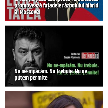
promovează fațadele războiului hibrid
al Moscovei
Nu ne-mpăcăm. Nu trebuie. Nu ne
putem permite