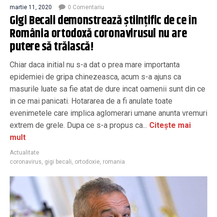
martie 11, 2020
0 Comentariu
Gigi Becali demonstrează științific de ce în
România ortodoxă coronavirusul nu are
putere să trăiască!
Chiar daca initial nu s-a dat o prea mare importanta
epidemiei de gripa chinezeasca, acum s-a ajuns ca
masurile luate sa fie atat de dure incat oamenii sunt din ce
in ce mai panicati. Hotararea de a fi anulate toate
evenimetele care implica aglomerari umane anunta vremuri
extrem de grele. Dupa ce s-a propus ca...
Citește mai
mult
Actualitate
coronavirus
,
gigi becali
,
ortodoxie
,
romania