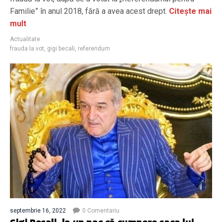
Familie” în anul 2018, fără a avea acest drept.
Citește mai
mult
Actualitate
frauda la vot
,
gigi becali
,
referendum
septembrie 16, 2022
0 Comentariu