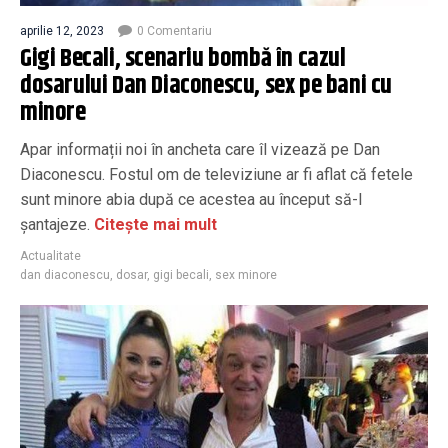
aprilie 12, 2023
0 Comentariu
Gigi Becali, scenariu bombă în cazul
dosarului Dan Diaconescu, sex pe bani cu
minore
Apar informații noi în ancheta care îl vizează pe Dan
Diaconescu. Fostul om de televiziune ar fi aflat că fetele
sunt minore abia după ce acestea au început să-l
șantajeze.
Citește mai mult
Actualitate
dan diaconescu
,
dosar
,
gigi becali
,
sex minore