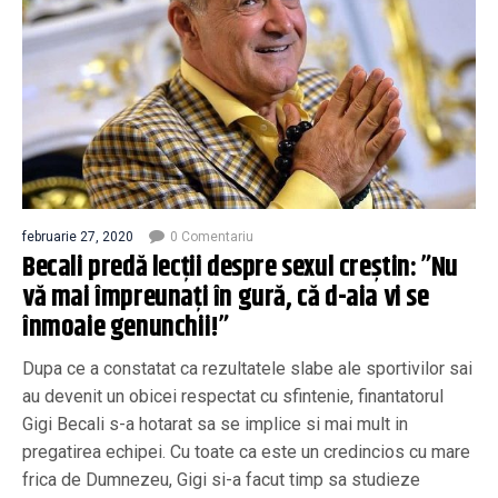
februarie 27, 2020
0 Comentariu
Becali predă lecții despre sexul creștin: ”Nu
vă mai împreunați în gură, că d-aia vi se
înmoaie genunchii!”
Dupa ce a constatat ca rezultatele slabe ale sportivilor sai
au devenit un obicei respectat cu sfintenie, finantatorul
Gigi Becali s-a hotarat sa se implice si mai mult in
pregatirea echipei. Cu toate ca este un credincios cu mare
frica de Dumnezeu, Gigi si-a facut timp sa studieze