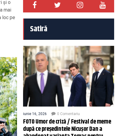
i și o
ea mai
a loc pe
Satiră
iunie 16, 2026
0 Comentariu
FOTO Umor de criză / Festival de meme
după ce președintele Nicușor Dan a