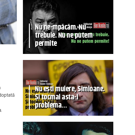
Nu ne-mpăcăm. Nu
trebuie. Nu ne putem
permite
Nu ești muiere, Simioane.
a
Și tocmai asta-i
adoptată
problema…
a.