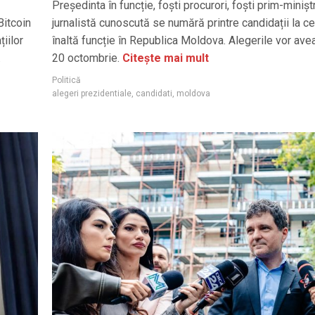
Președinta în funcție, foști procurori, foști prim-miniștr
Bitcoin
jurnalistă cunoscută se numără printre candidații la c
iilor
înaltă funcție în Republica Moldova. Alegerile vor ave
.
20 octombrie.
Citește mai mult
Politică
alegeri prezidentiale
,
candidati
,
moldova