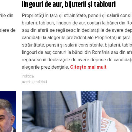
lingouri de aur, bijuterii și tablouri
ile din
Proprietăţi în ţară şi străinătate, pensii şi salarii cons
bijuterii, tablouri, lingouri de aur, conturi la bănci din 
piere de
sau din afară se regăsesc în declaraţiile de avere d
candidaţii la alegerile prezidenţiale.Proprietăţi în ţară 
străinătate, pensii şi salarii consistente, bijuterii, tablo
lingouri de aur, conturi la bănci din România sau din af
regăsesc în declaraţiile de avere depuse de candidaţi
alegerile prezidenţiale.
Citește mai mult
Politică
averi
,
candidati