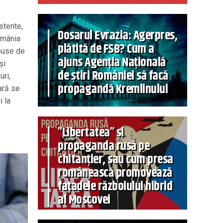
istente,
Dosarul Evrazia: Agerpres,
România
plătită de FSB? Cum a
epuse de
ajuns Agenția Națională
şi
de știri României să facă
uri,
propagandă Kremlinului
ară se
i la
”Libertatea” și
propaganda rusă pe
chitanțier, sau cum presa
românească promovează
fațadele războiului hibrid
al Moscovei