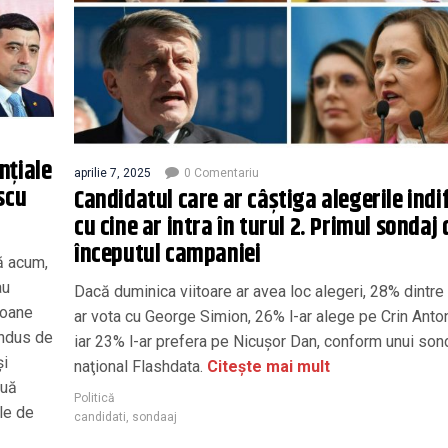
nţiale
aprilie 7, 2025
0 Comentariu
scu
Candidatul care ar câștiga alegerile indi
cu cine ar intra în turul 2. Primul sondaj 
începutul campaniei
ă acum,
au
Dacă duminica viitoare ar avea loc alegeri, 28% dintre
ioane
ar vota cu George Simion, 26% l-ar alege pe Crin Anto
ondus de
iar 23% l-ar prefera pe Nicuşor Dan, conform unui son
şi
naţional Flashdata.
Citește mai mult
nuă
Politică
ele de
candidati
,
sondaaj