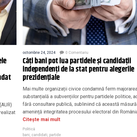
octombrie 24, 2024
0 Comentariu
ele
Câți bani pot lua partidele și candidații
independenți de la stat pentru alegerile
ndat
prezidențiale
Mai multe organizații civice condamnă ferm majorare
substanțială a subvențiilor pentru partidele politice, 
fără consultare publică, subliniind că această măsură
 (AUR)
amenință integritatea procesului electoral din Români
 realizat
Citește mai mult
Politică
bani
,
candidati
,
partide