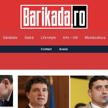
Sănătate
Satiră
Life+style
Info – Util
Motokooltura
Contact
Acasă