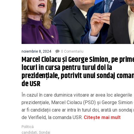
noiembrie 8, 2024
0 Comentariu
Marcel Ciolacu și George Simion, pe prim
locuri în cursa pentru turul doi la
prezidențiale, potrivit unui sondaj coma
de USR
În cazul în care duminica viitoare ar avea loc alegerile
prezidențiale, Marcel Ciolacu (PSD) și George Simion
ar fi candidații care ar intra în turul doi, arată un sondaj
de Verifield, la comanda USR.
Citește mai mult
Politică
candidati
,
Sondaj