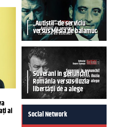
„Autiștii” de serviciu
versus Mesia de balamuc
Suverani în genunchi!
România versus iluzia
libertății de a alege
va
ți ai
Social Network