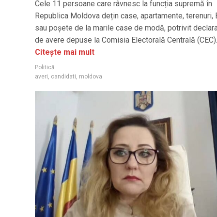
Cele 11 persoane care râvnesc la funcția supremă în
Republica Moldova dețin case, apartamente, terenuri, 
sau poșete de la marile case de modă, potrivit declaraț
de avere depuse la Comisia Electorală Centrală (CEC)
Citește mai mult
Politică
averi
,
candidati
,
moldova