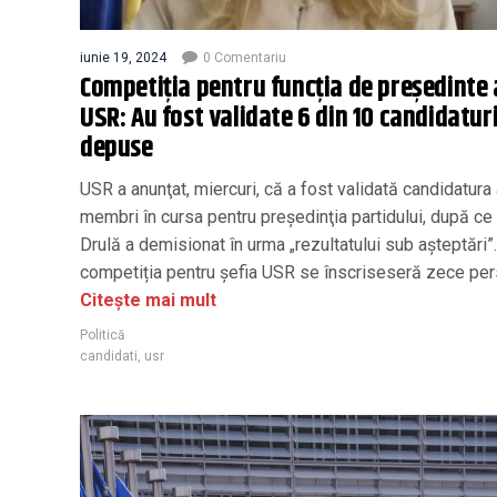
iunie 19, 2024
0 Comentariu
Competiția pentru funcția de președinte 
USR: Au fost validate 6 din 10 candidatur
depuse
USR a anunţat, miercuri, că a fost validată candidatura
membri în cursa pentru preşedinţia partidului, după ce
Drulă a demisionat în urma „rezultatului sub așteptări”.
competiția pentru șefia USR se înscriseseră zece pe
Citește mai mult
Politică
candidati
,
usr