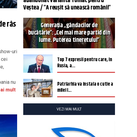
abandonat varianta Tomac pentru
Veștea / ”A reușit să unească românii”
de râs
Generația „gândacilor de
bucătărie”: „Cel mai mare partid din
lume. Puterea tineretului”
 show-uri
Top 7 expresii pentru care, în
 cei
Rusia, a...
e,
pania nu
Patriarhia va instala o cutie a
milei î...
ai mult
VEZI MAI MULT