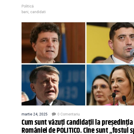
Politică
bani
,
candidati
martie 24, 2025
0 Comentariu
Cum sunt văzuți candidații la președinția
României de POLITICO. Cine sunt „fostul s