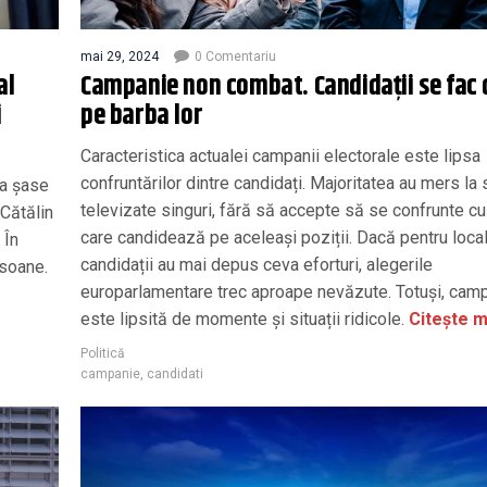
mai 29, 2024
0 Comentariu
al
Campanie non combat. Candidații se fac 
i
pe barba lor
Caracteristica actualei campanii electorale este lipsa
confruntărilor dintre candidați. Majoritatea au mers la
 a şase
televizate singuri, fără să accepte să se confrunte cu
 Cătălin
care candidează pe aceleași poziții. Dacă pentru local
 În
candidații au mai depus ceva eforturi, alegerile
rsoane.
europarlamentare trec aproape nevăzute. Totuși, cam
este lipsită de momente și situații ridicole.
Citește m
Politică
campanie
,
candidati