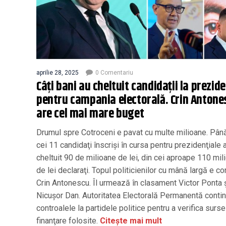
aprilie 28, 2025
0 Comentariu
Câţi bani au cheltuit candidaţii la prezide
pentru campania electorală. Crin Antone
are cel mai mare buget
Drumul spre Cotroceni e pavat cu multe milioane. Pân
cei 11 candidaţi înscrişi în cursa pentru prezidenţiale 
cheltuit 90 de milioane de lei, din cei aproape 110 mil
de lei declaraţi. Topul politicienilor cu mână largă e c
Crin Antonescu. Îl urmează în clasament Victor Ponta 
Nicuşor Dan. Autoritatea Electorală Permanentă conti
controalele la partidele politice pentru a verifica surs
finanţare folosite.
Citește mai mult