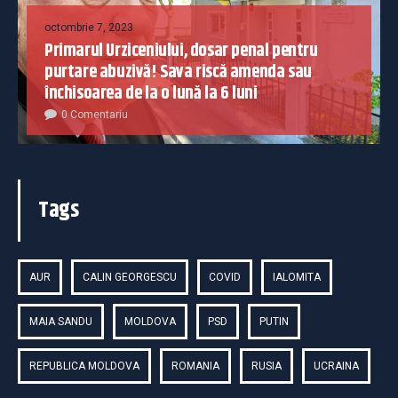
octombrie 7, 2023
Primarul Urziceniului, dosar penal pentru
purtare abuzivă! Sava riscă amenda sau
închisoarea de la o lună la 6 luni
0 Comentariu
Tags
AUR
CALIN GEORGESCU
COVID
IALOMITA
MAIA SANDU
MOLDOVA
PSD
PUTIN
REPUBLICA MOLDOVA
ROMANIA
RUSIA
UCRAINA