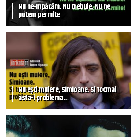
Nu ne-mpăcăm. Nu trebuie. Nu ne
putem permite
Nu ești muiere, Simioane. Și tocmai
asta-i problema…