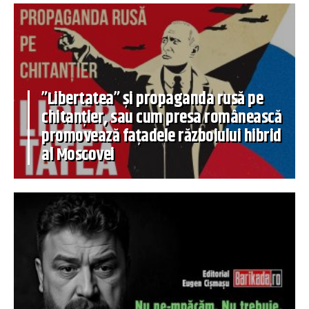
”Libertatea” și propaganda rusă pe
chitanțier, sau cum presa românească
promovează fațadele războiului hibrid
al Moscovei