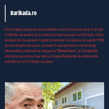
Barikada.ro
Informaţiile publicate de Barikada.ro pot fi preluate doar în limita
a 500 de caractere şi cu citarea în lead a sursei cu link activ. Orice
abatere de la această regulă constituie o încălcare a Legii 8/1996
privind dreptul de autor și poate fi sancționată în consecință.
Materialele publicate la categoria ”Mediafakes” și fotografiile
aferente acestora, marcate cu logoul Barikada, au valoare de
pamflet și vor fi tratate ca atare.