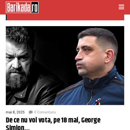
costin georgescu
mai 8, 2025
0 Comentariu
De ce nu voi vota, pe 18 mai, George
Simion…