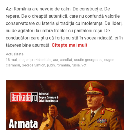
Azi România are nevoie de calm. De construcție. De
repere. De o dreaptă autentică, care nu confundă valorile
conservatoare cu isteria și tradiția cu intoleranța. De lideri,
nu de agitatori la umbra trolilor cu pantaloni roșii. De
conducători care știu că forța nu stă în vocea ridicată, ci în
tăcerea bine asumată.
Citește mai mult
Actualitate
18 mai
,
alegeri prezidentiale
,
aur
,
candfat
,
costin georgescu
,
eugen
cismasu
,
George Simion
,
putin
,
romania
,
rusia
,
vot