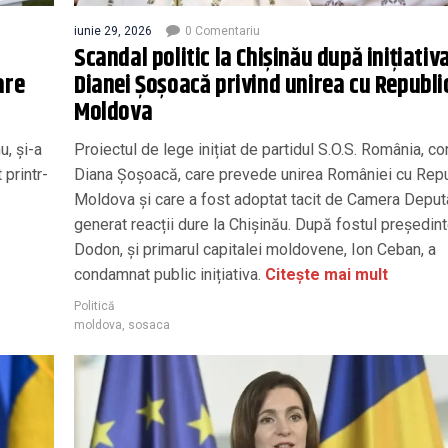
iunie 29, 2026
0 Comentariu
Scandal politic la Chișinău după inițiativ
are
Dianei Șoșoacă privind unirea cu Republi
Moldova
, și-a
Proiectul de lege inițiat de partidul S.O.S. România, c
 printr-
Diana Șoșoacă, care prevede unirea României cu Rep
Moldova și care a fost adoptat tacit de Camera Deputaț
generat reacții dure la Chișinău. După fostul președint
Dodon, și primarul capitalei moldovene, Ion Ceban, a
condamnat public inițiativa.
Citește mai mult
Politică
moldova
,
sosaca