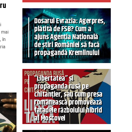
tru
Dosarul Evrazia: Agerpres,
i
plătită de FSB? Cum a
u mai
ajuns Agenția Națională
 în
de știri României să facă
ria
propagandă Kremlinului
”Libertatea” și
propaganda rusă pe
chitanțier, sau cum presa
românească promovează
fațadele războiului hibrid
al Moscovei