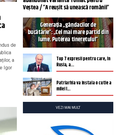
abandonat varianta Tomac pentru
Veștea / ”A reușit să unească românii”
a
ca
Generația „gândacilor de
bucătărie”: „Cel mai mare partid din
lume. Puterea tineretului”
ondus de
ublica
Top 7 expresii pentru care, în
ilor, a
Rusia, a...
e Igor
Patriarhia va instala o cutie a
milei î...
VEZI MAI MULT