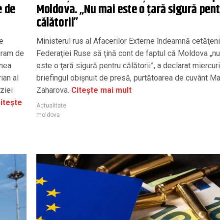
e de
Moldova. „Nu mai este o ţară sigură pen
călătorii”
e
Ministerul rus al Afacerilor Externe îndeamnă cetăţeni
ogram de
Federaţiei Ruse să ţină cont de faptul că Moldova „n
unea
este o ţară sigură pentru călătorii”, a declarat miercuri,
ian al
briefingul obişnuit de presă, purtătoarea de cuvânt Ma
ziei
Zaharova.
Citește mai mult
itește
Actualitate
moldova