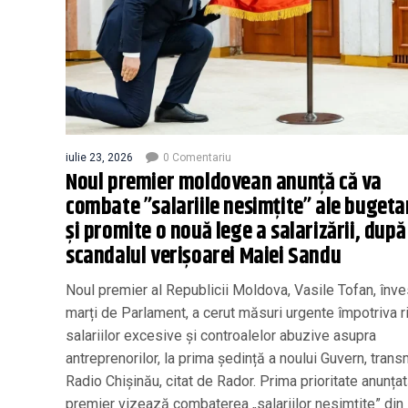
iulie 23, 2026
0 Comentariu
Noul premier moldovean anunță că va
combate ”salariile nesimțite” ale bugeta
și promite o nouă lege a salarizării, după
scandalul verișoarei Maiei Sandu
Noul premier al Republicii Moldova, Vasile Tofan, înve
marți de Parlament, a cerut măsuri urgente împotriva ri
salariilor excesive și controalelor abuzive asupra
antreprenorilor, la prima ședință a noului Guvern, trans
Radio Chișinău, citat de Rador. Prima prioritate anunța
premier vizează combaterea „salariilor nesimțite” din