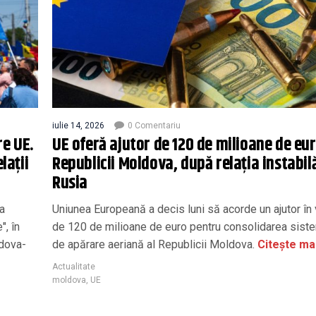
iulie 14, 2026
0 Comentariu
re UE.
UE oferă ajutor de 120 de milioane de eu
lații
Republicii Moldova, după relația instabil
Rusia
a
Uniunea Europeană a decis luni să acorde un ajutor în
", în
de 120 de milioane de euro pentru consolidarea sist
ldova-
de apărare aeriană al Republicii Moldova.
Citește ma
Actualitate
moldova
,
UE