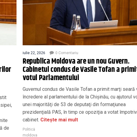
iulie 22, 2026
0 Comentariu
Republica Moldova are un nou Guvern.
rilor
Cabinetul condus de Vasile Tofan a primi
votul Parlamentului
Guvernul condus de Vasile Tofan a primit marţi seară 
încredere al parlamentului de la Chişinău, cu ajutorul vo
stit
unei majorităţi de 53 de deputaţi din formaţiunea
sipei,
prezidenţială PAS, în timp ce opoziţia a votat împotriv
cabinet.
Citește mai mult
mite
tă de
Politică
moldova