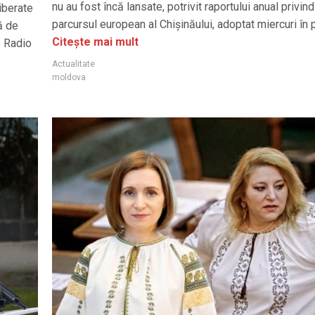
nu au fost încă lansate, potrivit raportului anual privind
iberate
parcursul european al Chișinăului, adoptat miercuri în 
ă de
Citește mai mult
ă Radio
Actualitate
moldova