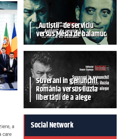
„Autiștii” de serviciu
versus Mesia de balamuc
Suverani în genunchi!
România versus iluzia
libertății de a alege
Social Network
iere, a
a care