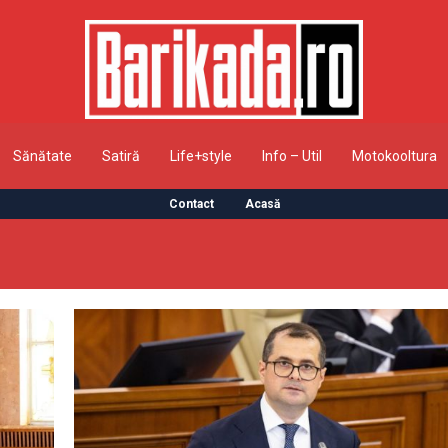
Sănătate
Satiră
Life+style
Info – Util
Motokooltura
Contact
Acasă