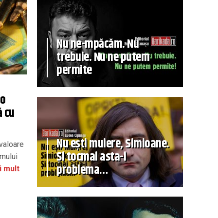
Nu ne-mpăcăm. Nu
trebuie. Nu ne putem
permite
ro
ă cu
Nu ești muiere, Simioane.
 valoare
Și tocmai asta-i
emului
problema…
i mult