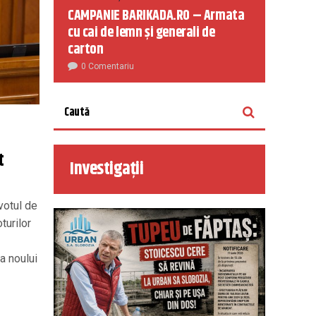
CAMPANIE BARIKADA.RO – Armata
cu cai de lemn și generali de
carton
0 Comentariu
t
Investigații
votul de
turilor
a noului