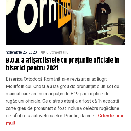
noiembrie 25, 2020
0 Comentariu
B.O.R a afişat listele cu preţurile oficiale în
biserici pentru 2021
Biserica Ortodoxă Română şi-a revizuit şi adăugit
Molitfelnicul. Chestia asta greu de pronunţat e un soi de
manual care are nu mai puţin de 819 pagini pline de
rugăciuni oficiale. Ce a atras atenţia a fost că în această
carte greu de pronunţat a fost inclusă celebra rugăciune
de sfinţire a autovehiculelor. Practic, dacă e...
Citește mai
mult