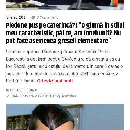
iulie 20, 2021
0 Comentariu
Piedone pus pe caterincă?! ”O glumă în stilul
meu caracteristic, păi ce, am înnebunit? Nu
pot face asemenea greșeli elementare”
Cristian Popescu Piedone, primarul Sectorului 5 din
București, a declarat pentru G4Media.ro că discuția sa cu
Ion Rădoi, șeful sindicatului de la metrou, în care îi cerea o
jumătate de stație de metrou pentru spații comerciale, a
fost ”o glumă”.
Citește mai mult
Actualitate
,
Politică
ion radoi
,
metrou
,
piedone
,
stenograme dna