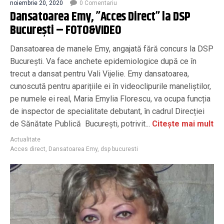
noiembrie 20, 2020
0 Comentariu
Dansatoarea Emy, ”Acces Direct” la DSP
București – FOTO&VIDEO
Dansatoarea de manele Emy, angajată fără concurs la DSP
Bucureşti. Va face anchete epidemiologice după ce în
trecut a dansat pentru Vali Vijelie. Emy dansatoarea,
cunoscută pentru aparițiile ei în videoclipurile maneliștilor,
pe numele ei real, Maria Emylia Florescu, va ocupa funcția
de inspector de specialitate debutant, în cadrul Direcției
de Sănătate Publică București, potrivit...
Citește mai mult
Actualitate
Acces direct
,
Dansatoarea Emy
,
dsp bucuresti