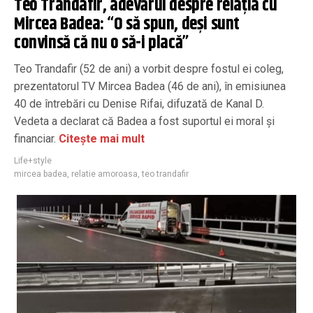
Teo Trandafir, adevărul despre relația cu
Mircea Badea: “O să spun, deși sunt
convinsă că nu o să-i placă”
Teo Trandafir (52 de ani) a vorbit despre fostul ei coleg,
prezentatorul TV Mircea Badea (46 de ani), în emisiunea
40 de întrebări cu Denise Rifai, difuzată de Kanal D.
Vedeta a declarat că Badea a fost suportul ei moral și
financiar.
Citește mai mult
Life+style
mircea badea
,
relatie amoroasa
,
teo trandafir