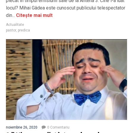
plecat în timpul emisiunii sale de la Antena 3. Cine i-a luat
locul? Mihai Gâdea este cunoscut publicului telespectator
din...
Citește mai mult
Actualitate
pastor
,
predica
noiembrie 26, 2020
0 Comentariu