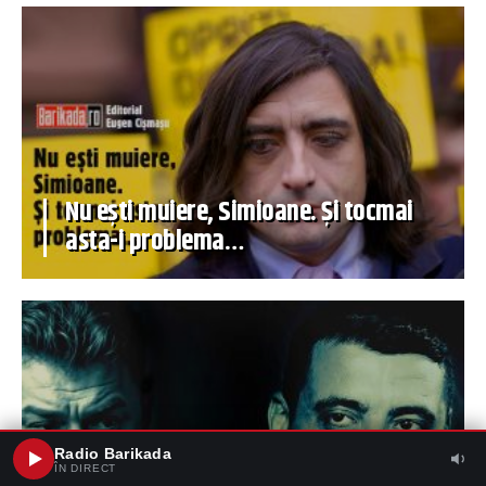
Nu ești muiere, Simioane. Și tocmai
asta-i problema…
Radio Barikada
ÎN DIRECT