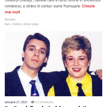
Celebrul Cheluțu', câinele care a făcut istorie în showbizul
românesc, a strâns în conturi sume frumușele.
Citește
mai mult
Monden
bani
,
chelutu
,
dorian popa
ianuarie 27, 2021
0 Comentariu