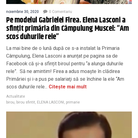
noiembrie 30, 2020
0 Comentariu
Pe modelul Gabrielei Firea. Elena Lasconi a
sfințit primăria din Câmpulung Muscel: “Am
scos duhurile rele”
La mai bine de o lună după ce s-a instalat la Primaria
Câmpulung, Elena Lasconi a anunțat pe pagina sa de
Facebook că și-a sfințit biroul pentru “a alunga duhurile
rele”. Să ne amintim! Firea a adus moaşte în clădirea
Primăriei şi i-a pus pe salariaţi să se închine la ele “Am
scos duhurile rele...
Citește mai mult
Actualitate
birou
,
birou sfintit
,
ELENA LASCONI
,
primarie