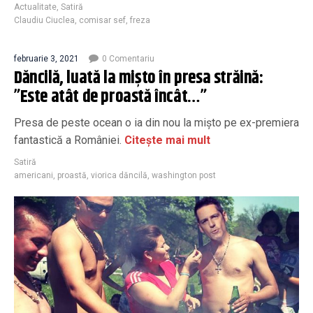
Actualitate
,
Satiră
Claudiu Ciuclea
,
comisar sef
,
freza
februarie 3, 2021
0 Comentariu
Dăncilă, luată la mișto în presa străină:
”Este atât de proastă încât…”
Presa de peste ocean o ia din nou la mişto pe ex-premiera
fantastică a României.
Citește mai mult
Satiră
americani
,
proastă
,
viorica dăncilă
,
washington post