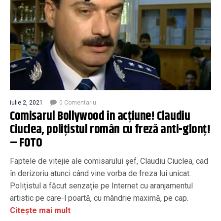
iulie 2, 2021
0 Comentariu
Comisarul Bollywood în acţiune! Claudiu
Ciuclea, poliţistul român cu freză anti-glonţ!
– FOTO
Faptele de vitejie ale comisarului șef, Claudiu Ciuclea, cad
în derizoriu atunci când vine vorba de freza lui unicat.
Polițistul a făcut senzație pe Internet cu aranjamentul
artistic pe care-l poartă, cu mândrie maximă, pe cap.
Citește mai mult