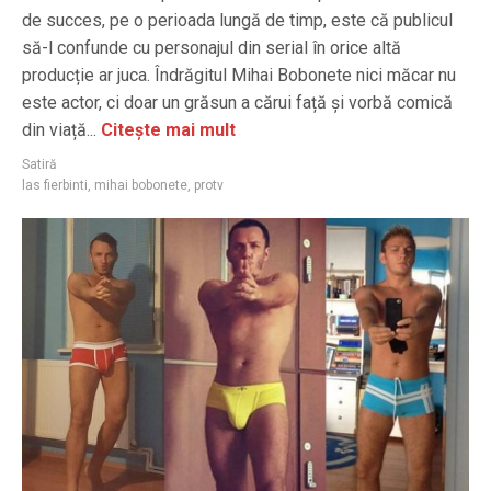
de succes, pe o perioada lungă de timp, este că publicul
să-l confunde cu personajul din serial în orice altă
producție ar juca. Îndrăgitul Mihai Bobonete nici măcar nu
este actor, ci doar un grăsun a cărui față și vorbă comică
din viață...
Citește mai mult
Satiră
las fierbinti
,
mihai bobonete
,
protv