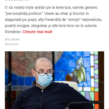
O să vedeţi nişte arătări pe la televizor, numite generic
”personalităţi politice”. Unele au chiar şi tricolor în
diagonală pe piept, alţii freamătă de ”emoţii” naţionaliste,
poartă insigne, steguleţe şi alte briz-briz-uri în culorile
României.
Citește mai mult
Actualitate
discursuri