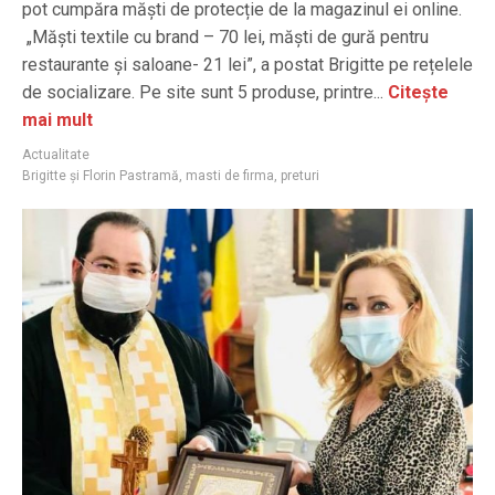
pot cumpăra măști de protecție de la magazinul ei online.
„Măști textile cu brand – 70 lei, măști de gură pentru
restaurante și saloane- 21 lei”, a postat Brigitte pe rețelele
de socializare. Pe site sunt 5 produse, printre...
Citește
mai mult
Actualitate
Brigitte și Florin Pastramă
,
masti de firma
,
preturi