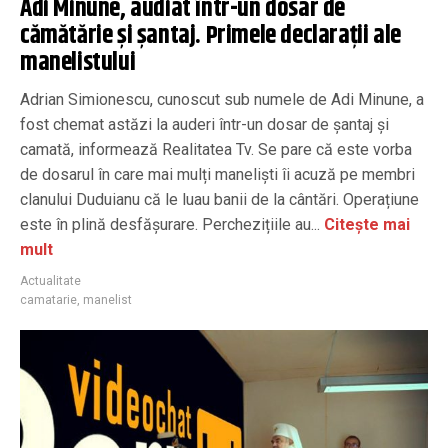
Adi Minune, audiat într-un dosar de
cămătărie și șantaj. Primele declarații ale
manelistului
Adrian Simionescu, cunoscut sub numele de Adi Minune, a
fost chemat astăzi la auderi într-un dosar de șantaj și
camată, informează Realitatea Tv. Se pare că este vorba
de dosarul în care mai mulți maneliști îi acuză pe membri
clanului Duduianu că le luau banii de la cântări. Operațiune
este în plină desfășurare. Perchezițiile au...
Citește mai
mult
Actualitate
camatarie
,
manelist