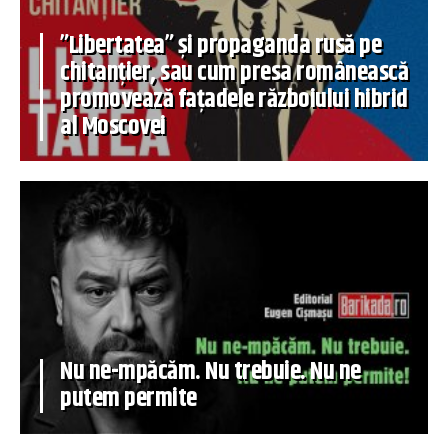
”Libertatea” și propaganda rusă pe
chitanțier, sau cum presa românească
promovează fațadele războiului hibrid
al Moscovei
Nu ne-mpăcăm. Nu trebuie. Nu ne
putem permite