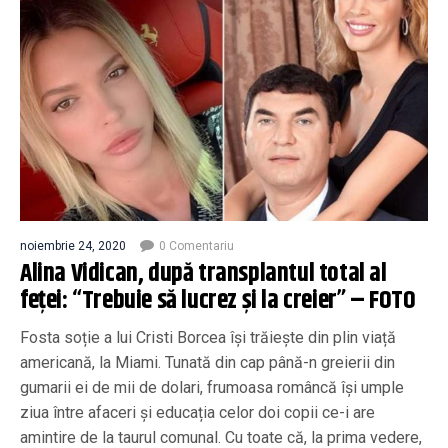
noiembrie 24, 2020
0 Comentariu
Alina Vidican, după transplantul total al
feţei: “Trebuie să lucrez şi la creier” – FOTO
Fosta soție a lui Cristi Borcea își trăiește din plin viață
americană, la Miami. Tunată din cap până-n greierii din
gumarii ei de mii de dolari, frumoasa româncă își umple
ziua între afaceri și educația celor doi copii ce-i are
amintire de la taurul comunal. Cu toate că, la prima vedere,