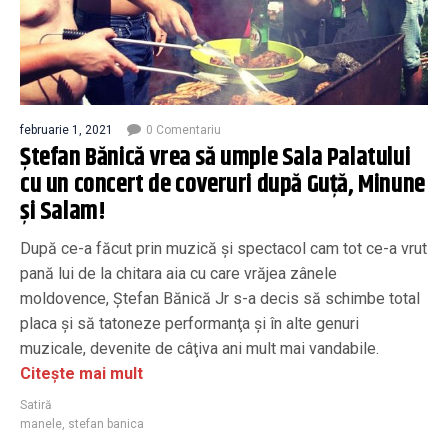
februarie 1, 2021
0 Comentariu
Ştefan Bănică vrea să umple Sala Palatului
cu un concert de coveruri după Guţă, Minune
şi Salam!
După ce-a făcut prin muzică şi spectacol cam tot ce-a vrut
pană lui de la chitara aia cu care vrăjea zânele
moldovence, Ştefan Bănică Jr s-a decis să schimbe total
placa şi să tatoneze performanţa şi în alte genuri
muzicale, devenite de câţiva ani mult mai vandabile.
Citește mai mult
Satiră
manele
,
stefan banica