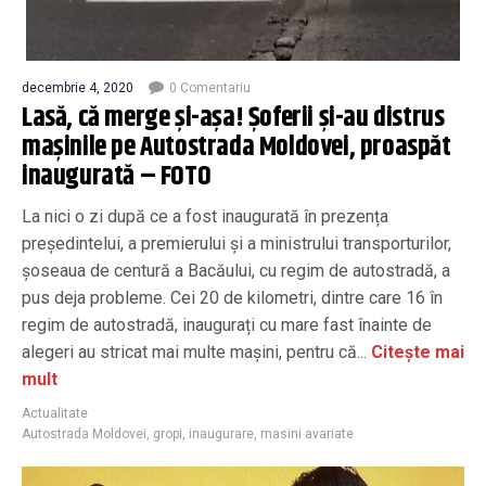
decembrie 4, 2020
0 Comentariu
Lasă, că merge şi-aşa! Șoferii și-au distrus
mașinile pe Autostrada Moldovei, proaspăt
inaugurată – FOTO
La nici o zi după ce a fost inaugurată în prezența
preşedintelui, a premierului și a ministrului transporturilor,
şoseaua de centură a Bacăului, cu regim de autostradă, a
pus deja probleme. Cei 20 de kilometri, dintre care 16 în
regim de autostradă, inaugurați cu mare fast înainte de
alegeri au stricat mai multe mașini, pentru că...
Citește mai
mult
Actualitate
Autostrada Moldovei
,
gropi
,
inaugurare
,
masini avariate