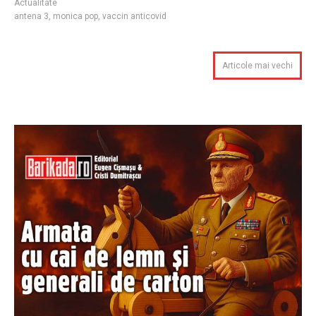
Actualitate
antena 3
,
monica pop
,
vaccin anticovid
Articole mai vechi