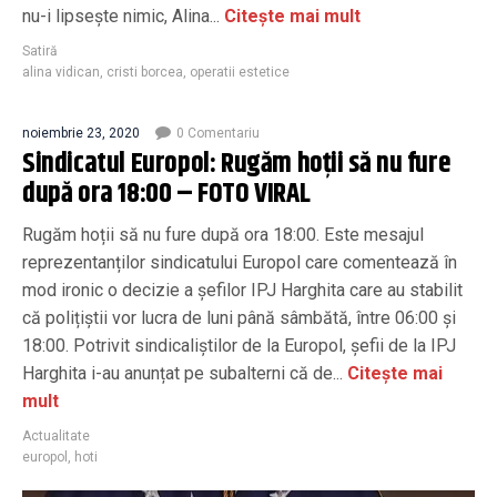
nu-i lipsește nimic, Alina...
Citește mai mult
Satiră
alina vidican
,
cristi borcea
,
operatii estetice
noiembrie 23, 2020
0 Comentariu
Sindicatul Europol: Rugăm hoții să nu fure
după ora 18:00 – FOTO VIRAL
Rugăm hoții să nu fure după ora 18:00. Este mesajul
reprezentanților sindicatului Europol care comentează în
mod ironic o decizie a șefilor IPJ Harghita care au stabilit
că polițiștii vor lucra de luni până sâmbătă, între 06:00 și
18:00. Potrivit sindicaliștilor de la Europol, șefii de la IPJ
Harghita i-au anunțat pe subalterni că de...
Citește mai
mult
Actualitate
europol
,
hoti