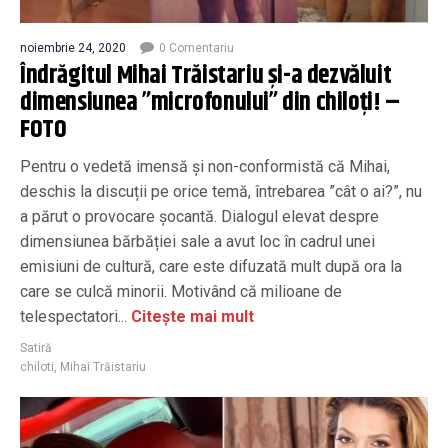
noiembrie 24, 2020
0 Comentariu
Îndrăgitul Mihai Trăistariu şi-a dezvăluit
dimensiunea ”microfonului” din chiloţi! –
FOTO
Pentru o vedetă imensă și non-conformistă că Mihai,
deschis la discuții pe orice temă, întrebarea ”cât o ai?”, nu
a părut o provocare șocantă. Dialogul elevat despre
dimensiunea bărbăției sale a avut loc în cadrul unei
emisiuni de cultură, care este difuzată mult după ora la
care se culcă minorii. Motivând că milioane de
telespectatori...
Citește mai mult
Satiră
chiloti
,
Mihai Trăistariu