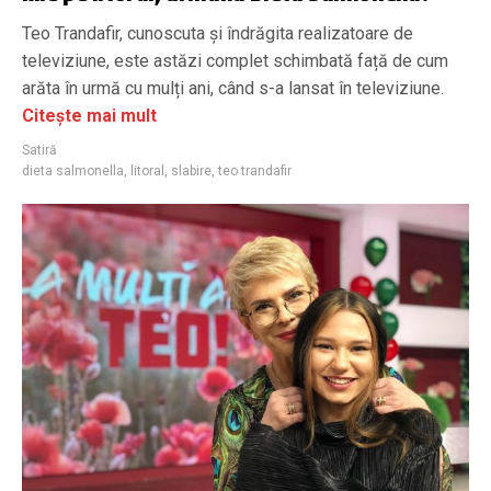
Teo Trandafir, cunoscuta și îndrăgita realizatoare de
televiziune, este astăzi complet schimbată față de cum
arăta în urmă cu mulți ani, când s-a lansat în televiziune.
Citește mai mult
Satiră
dieta salmonella
,
litoral
,
slabire
,
teo trandafir