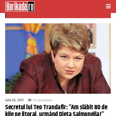
teo trandafir
iulie 20, 2021
0 Comentariu
Secretul lui Teo Trandafir: ”Am slăbit 80 de
kile pe litoral, urmând Dieta Salmonella!”