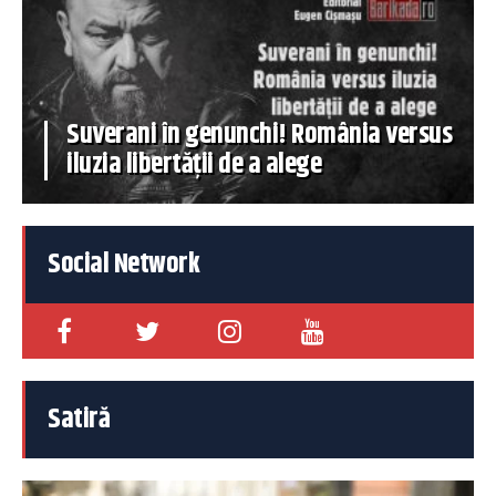
Suverani în genunchi! România versus
iluzia libertății de a alege
Social Network
Satiră