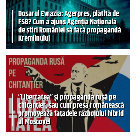
Dosarul Evrazia: Agerpres, plătită de
FSB? Cum a ajuns Agenția Națională
de știri României să facă propagandă
Kremlinului
”Libertatea” și propaganda rusă pe
chitanțier, sau cum presa românească
promovează fațadele războiului hibrid
al Moscovei