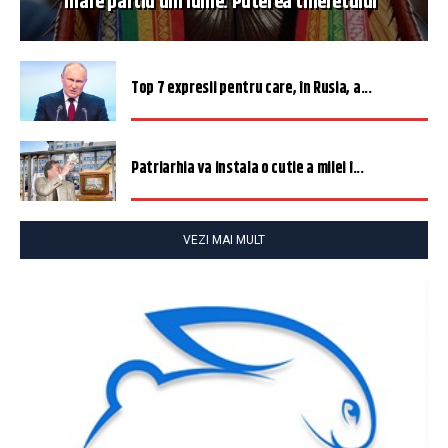
mare partid din lume. Puterea tineretului”
Top 7 expresii pentru care, în Rusia, a...
Patriarhia va instala o cutie a milei î...
VEZI MAI MULT