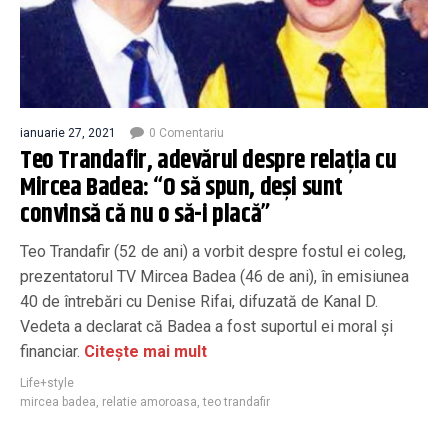
ianuarie 27, 2021
0 Comentariu
Teo Trandafir, adevărul despre relația cu
Mircea Badea: “O să spun, deși sunt
convinsă că nu o să-i placă”
Teo Trandafir (52 de ani) a vorbit despre fostul ei coleg,
prezentatorul TV Mircea Badea (46 de ani), în emisiunea
40 de întrebări cu Denise Rifai, difuzată de Kanal D.
Vedeta a declarat că Badea a fost suportul ei moral și
financiar.
Citește mai mult
Life+style
mircea badea
,
relatie amoroasa
,
teo trandafir