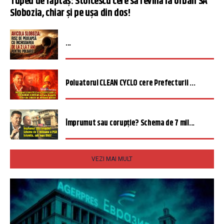
Tupeu de făptaș: Stoicescu cere să revină la Urban SA
Slobozia, chiar și pe ușa din dos!
...
Poluatorul CLEAN CYCLO cere Prefecturii ...
Împrumut sau corupție? Schema de 7 mil...
VEZI MAI MULT