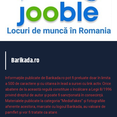
Barikada.ro
Informaţiile publicate de Barikada.ro pot fi preluate doar în limita
a 500 de caractere şi cu citarea în lead a sursei cu link activ. Orice
abatere de la această regulă constituie o încălcare a Legii 8/1996
privind dreptul de autor și poate fi sancționată în consecință.
Materialele publicate la categoria ”Mediafakes” și fotografiile
aferente acestora, marcate cu logoul Barikada, au valoare de
pamflet și vor fi tratate ca atare.