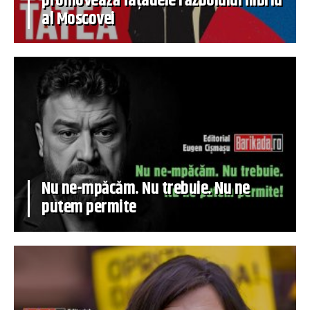
promovează fațadele războiului hibrid
al Moscovei
Nu ne-mpăcăm. Nu trebuie. Nu ne
putem permite