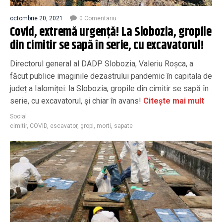
octombrie 20, 2021
0 Comentariu
Covid, extremă urgență! La Slobozia, gropile
din cimitir se sapă în serie, cu excavatorul!
Directorul general al DADP Slobozia, Valeriu Roșca, a
făcut publice imaginile dezastrului pandemic în capitala de
județ a Ialomiței: la Slobozia, gropile din cimitir se sapă în
serie, cu excavatorul, și chiar în avans!
Citește mai mult
Social
cimitir
,
COVID
,
escavator
,
gropi
,
morti
,
sapate