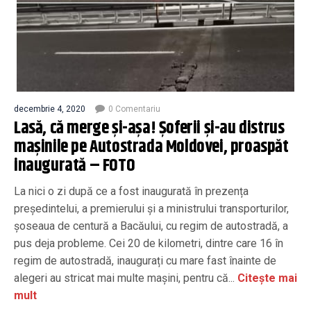
decembrie 4, 2020
0 Comentariu
Lasă, că merge şi-aşa! Șoferii și-au distrus
mașinile pe Autostrada Moldovei, proaspăt
inaugurată – FOTO
La nici o zi după ce a fost inaugurată în prezența
preşedintelui, a premierului și a ministrului transporturilor,
şoseaua de centură a Bacăului, cu regim de autostradă, a
pus deja probleme. Cei 20 de kilometri, dintre care 16 în
regim de autostradă, inaugurați cu mare fast înainte de
alegeri au stricat mai multe mașini, pentru că...
Citește mai
mult