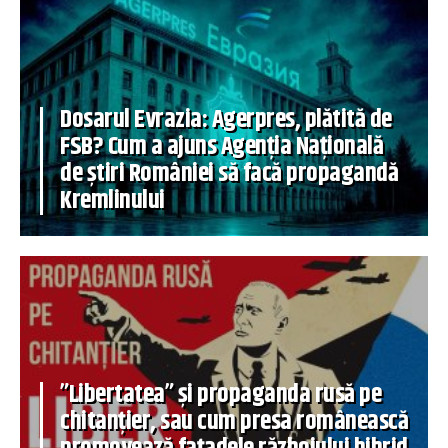
Dosarul Evrazia: Agerpres, plătită de
FSB? Cum a ajuns Agenția Națională
de știri României să facă propagandă
Kremlinului
”Libertatea” și propaganda rusă pe
chitanțier, sau cum presa românească