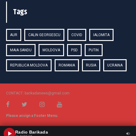
Tags
AUR
CALIN GEORGESCU
COVID
IALOMITA
MAIA SANDU
MOLDOVA
PSD
PUTIN
REPUBLICA MOLDOVA
ROMANIA
RUSIA
UCRAINA
CONTACT: barikadanews@gmail.com
Please assign a Footer Menu.
Radio Barikada