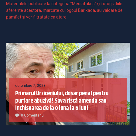
Materialele publicate la categoria ”Mediafakes” și fotografiile
aferente acestora, marcate cu logoul Barikada, au valoare de
pamflet și vor fi tratate ca atare.
octombrie 7, 2023
Primarul Urziceniului, dosar penal pentru
purtare abuzivă! Sava riscă amenda sau
închisoarea de la o lună la 6 luni
0 Comentariu