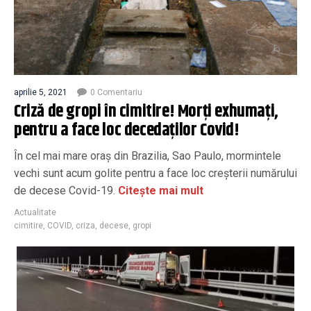
aprilie 5, 2021
0 Comentariu
Criză de gropi în cimitire! Morți exhumați,
pentru a face loc decedaților Covid!
În cel mai mare oraș din Brazilia, Sao Paulo, mormintele
vechi sunt acum golite pentru a face loc creșterii numărului
de decese Covid-19.
Citește mai mult
Actualitate
cimitire
,
COVID
,
criza
,
decese
,
gropi