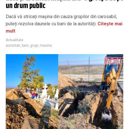
un drum public
Dacă vă stricați mașina din cauza gropilor din carosabil,
puteți rezolva daunele cu bani de la autorități.
Citește mai
mult
Actualitate
autoritati
,
bani
,
gropi
,
masina