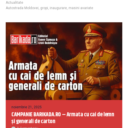
Actualitate
Autostrada Moldovei
,
gropi
,
inaugurare
,
masini avariate
noiembrie 21, 2025
CAMPANIE BARIKADA.RO – Armata cu cai de lemn
și generali de carton