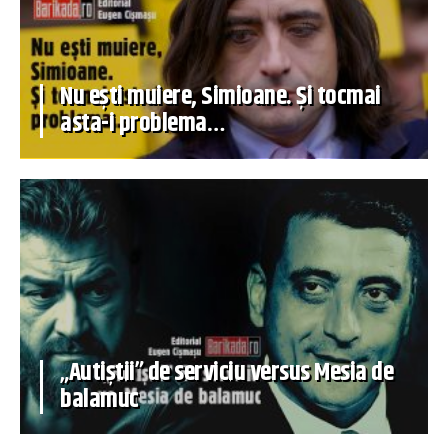
Nu ești muiere, Simioane. Și tocmai
asta-i problema…
„Autiștii” de serviciu versus Mesia de
balamuc