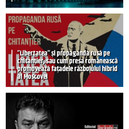
”Libertatea” și propaganda rusă pe
chitanțier, sau cum presa românească
promovează fațadele războiului hibrid
al Moscovei