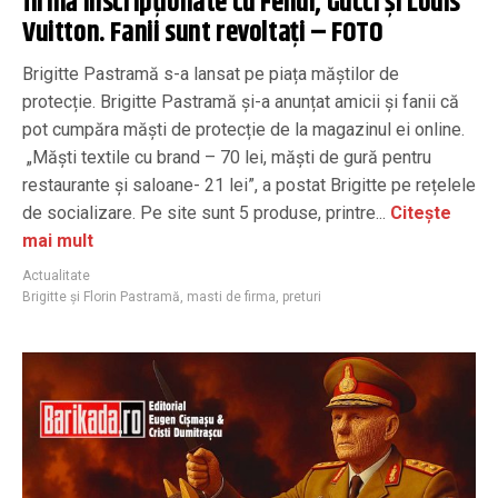
firmă inscripționate cu Fendi, Gucci și Louis
Vuitton. Fanii sunt revoltați – FOTO
Brigitte Pastramă s-a lansat pe piața măștilor de
protecție. Brigitte Pastramă și-a anunțat amicii și fanii că
pot cumpăra măști de protecție de la magazinul ei online.
„Măști textile cu brand – 70 lei, măști de gură pentru
restaurante și saloane- 21 lei”, a postat Brigitte pe rețelele
de socializare. Pe site sunt 5 produse, printre...
Citește
mai mult
Actualitate
Brigitte și Florin Pastramă
,
masti de firma
,
preturi