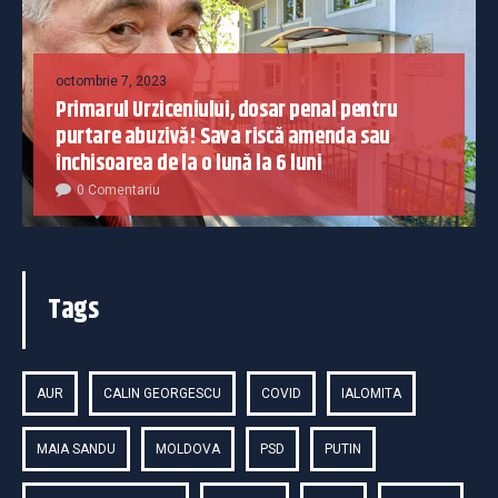
octombrie 7, 2023
Primarul Urziceniului, dosar penal pentru
purtare abuzivă! Sava riscă amenda sau
închisoarea de la o lună la 6 luni
0 Comentariu
Tags
AUR
CALIN GEORGESCU
COVID
IALOMITA
MAIA SANDU
MOLDOVA
PSD
PUTIN