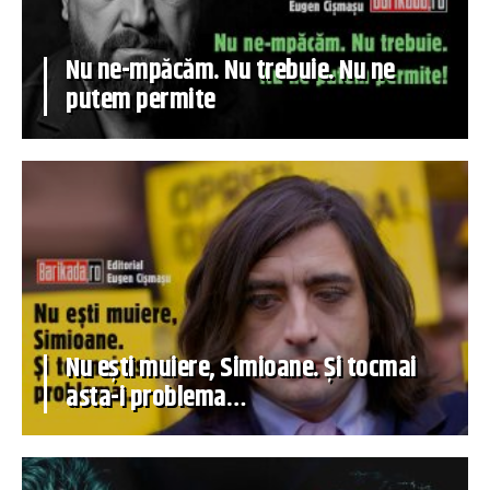
Nu ne-mpăcăm. Nu trebuie. Nu ne
putem permite
Nu ești muiere, Simioane. Și tocmai
asta-i problema…