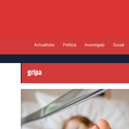
Actualitate
Politică
Investigații
Social
gripa