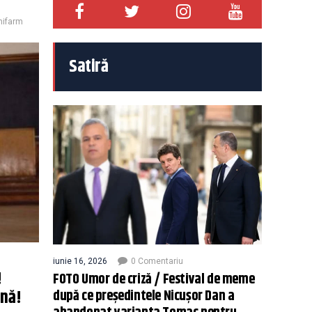
nifarm
Satiră
iunie 16, 2026
0 Comentariu
!
FOTO Umor de criză / Festival de meme
ână!
după ce președintele Nicușor Dan a