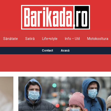
Sănătate
Satiră
Life+style
Info – Util
Motokooltura
Contact
Acasă