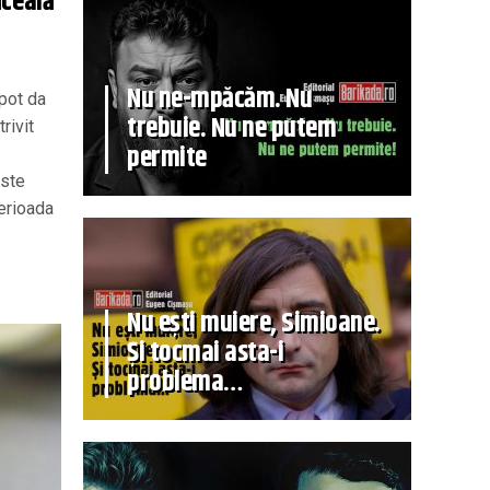
ăceală
Nu ne-mpăcăm. Nu
pot da
trebuie. Nu ne putem
rivit
permite
Este
perioada
Nu ești muiere, Simioane.
Și tocmai asta-i
problema…