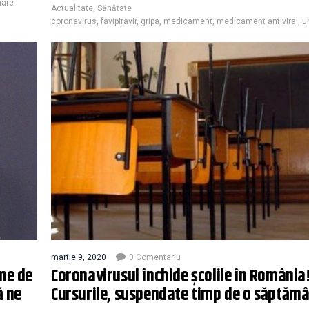
nare
Actualitate
,
Sănătate
coronavirus
,
favipiravir
,
gripa
,
medicament
,
medicament antiviral
,
u
martie 9, 2020
0 Comentariu
eme de
Coronavirusul închide școlile în România
ă ne
Cursurile, suspendate timp de o săptăm