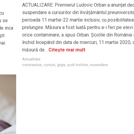
ACTUALIZARE: Premierul Ludovic Orban a anunțat dec
suspendare a cursurilor din învățământul preuniversita
cu
perioada 11 martie-22 martie inclusiv, cu posibilitate
u se
prelungire. Măsura a fost luată pentru a-i feri pe elevi
de inca
orice contaminare, a spus Orban. Școlile din România
opt
închid începând din data de miercuri, 11 martie 2020, 
mai
măsură de...
Citește mai mult
Actualitate
coronavirus
,
cursuri
,
gripa
,
şcoli inchise
,
susendare