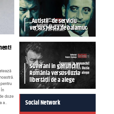
„Autiștii” de serviciu
versus Mesia de balamuc
ment!
Suverani în genunchi!
ratează
România versus iluzia
 noastră.
libertății de a alege
 pentru
 În
 de doze
Social Network
 a...