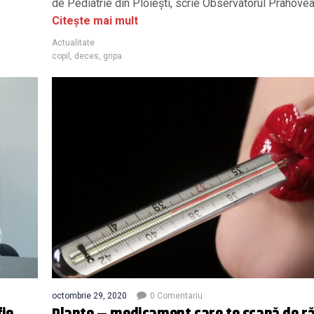
de Pediatrie din Ploiești, scrie Observatorul Prahovea
Citește mai mult
Actualitate
copil
,
deces
,
gripa
octombrie 29, 2020
0 Comentariu