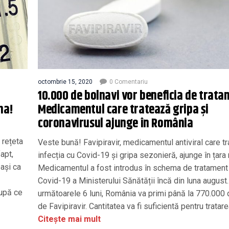
octombrie 15, 2020
0 Comentariu
10.000 de bolnavi vor beneficia de trata
na!
Medicamentul care tratează gripa și
coronavirusul ajunge în România
 rețeta
Veste bună! Favipiravir, medicamentul antiviral care t
apt,
infecția cu Covid-19 și gripa sezonieră, ajunge în țara
ași ca
Medicamentul a fost introdus în schema de tratament
Covid-19 a Ministerului Sănătății încă din luna august.
După ce
următoarele 6 luni, România va primi până la 770.000
de Favipiravir. Cantitatea va fi suficientă pentru tratarea
Citește mai mult