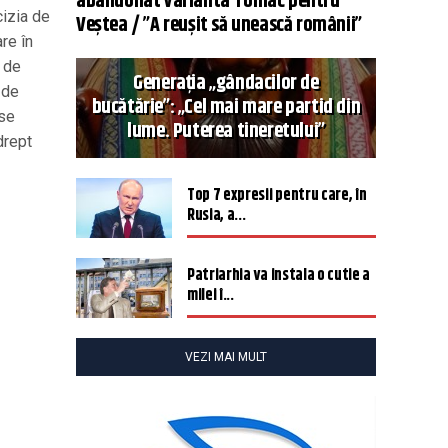
abandonat varianta Tomac pentru
izia de
Veștea / ”A reușit să unească românii”
re în
a de
Generația „gândacilor de
 de
bucătărie”: „Cel mai mare partid din
 se
lume. Puterea tineretului”
drept
Top 7 expresii pentru care, în
Rusia, a...
Patriarhia va instala o cutie a
milei î...
VEZI MAI MULT