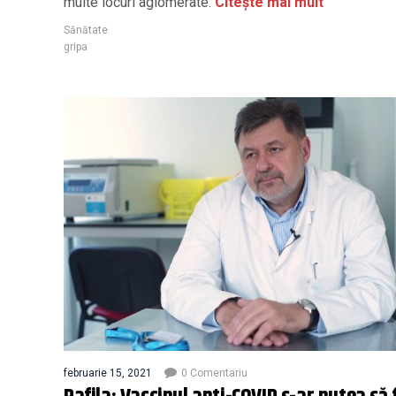
multe locuri aglomerate.
Citește mai mult
Sănătate
gripa
februarie 15, 2021
0 Comentariu