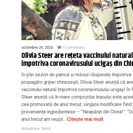
octombrie 26, 2020
0 Comentariu
Olivia Steer are rețeta vaccinului natural
împotriva coronavirusului ucigaș din Chi
În plin sezon de panică și măsuri disperate împotriva
propagării gripei chinezești, Olivia Steer anunță că are
vaccinului natural împotriva coronavirusului ucigaș! În f
Steer anunță că în mare compoziția leacului este acee
cea promovată de anul trecut, singura modificare fiind
proveniența ingredientelor – ”Neapărat din China!”. ”
anul trecut am reușit...
Citește mai mult
Actualitate
,
Satiră