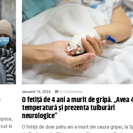
ianuarie 16, 2024
0 Comentariu
e
O fetiță de 4 ani a murit de gripă. „Avea 
temperatură și prezenta tulburări
neurologice”
mplice,
ost în
O fetiță de doar patru ani a murit din cauza gripei, la S