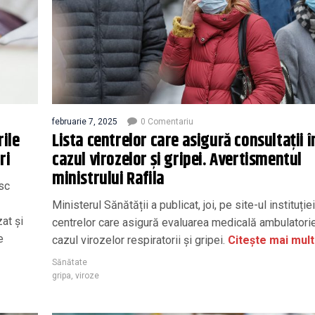
februarie 7, 2025
0 Comentariu
rile
Lista centrelor care asigură consultații î
ri
cazul virozelor și gripei. Avertismentul
ministrului Rafila
sc
Ministerul Sănătății a publicat, joi, pe site-ul instituției
zat şi
centrelor care asigură evaluarea medicală ambulatorie
e
cazul virozelor respiratorii și gripei.
Citește mai mult
Sănătate
gripa
,
viroze