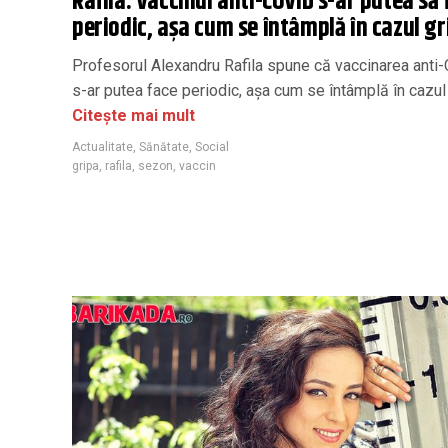
Rafila: Vaccinul anti-COVID s-ar putea să 
periodic, așa cum se întâmplă în cazul gr
Profesorul Alexandru Rafila spune că vaccinarea anti
s-ar putea face periodic, așa cum se întâmplă în cazul 
Citește mai mult
Actualitate
,
Sănătate
,
Social
gripa
,
rafila
,
sezon
,
vaccin