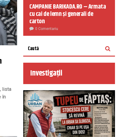
CAMPANIE BARIKADA.RO – Armata
cu cai de lemn și generali de
carton
0 Comentariu
n
Investigații
, lista
 în