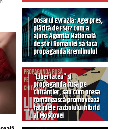
n.
Dosarul Evrazia: Agerpres,
plătită de FSB? Cum a
ajuns Agenția Națională
de știri României să facă
propagandă Kremlinului
”Libertatea” și
propaganda rusă pe
chitanțier, sau cum presa
românească promovează
fațadele războiului hibrid
al Moscovei