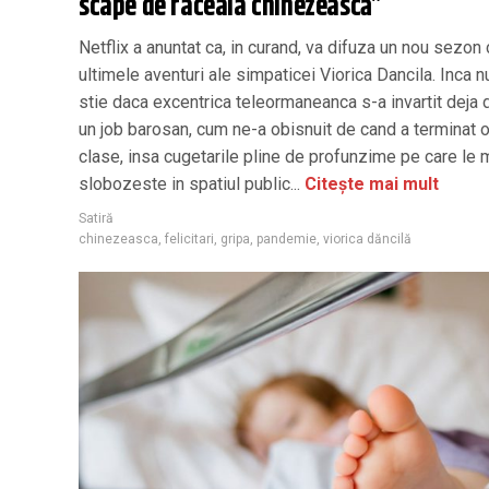
scape de raceala chinezească”
Netflix a anuntat ca, in curand, va difuza un nou sezon 
ultimele aventuri ale simpaticei Viorica Dancila. Inca n
stie daca excentrica teleormaneanca s-a invartit deja 
un job barosan, cum ne-a obisnuit de cand a terminat 
clase, insa cugetarile pline de profunzime pe care le 
slobozeste in spatiul public...
Citește mai mult
Satiră
chinezeasca
,
felicitari
,
gripa
,
pandemie
,
viorica dăncilă