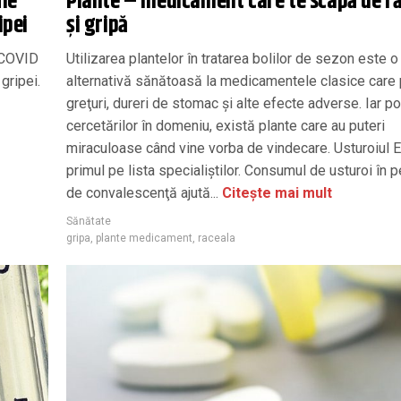
fie
Plante – medicament care te scapă de r
ipei
și gripă
-COVID
Utilizarea plantelor în tratarea bolilor de sezon este o
gripei.
alternativă sănătoasă la medicamentele clasice care 
greţuri, dureri de stomac şi alte efecte adverse. Iar pot
cercetărilor în domeniu, există plante care au puteri
miraculoase când vine vorba de vindecare. Usturoiul 
primul pe lista specialiştilor. Consumul de usturoi în 
de convalescenţă ajută...
Citește mai mult
Sănătate
gripa
,
plante medicament
,
raceala