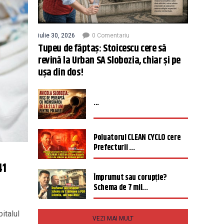
iulie 30, 2026
0 Comentariu
Tupeu de făptaș: Stoicescu cere să
revină la Urban SA Slobozia, chiar și pe
ușa din dos!
...
Poluatorul CLEAN CYCLO cere
Prefecturii ...
41
Împrumut sau corupție?
Schema de 7 mil...
pitalul
VEZI MAI MULT