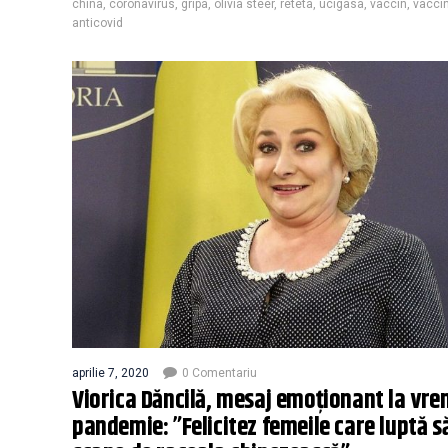
china
,
coronavirus
,
gripa
,
olivia steer
,
reteta
,
ucigasa
,
vaccin
,
vacci
anticovid
aprilie 7, 2020
0 Comentariu
Viorica Dăncilă, mesaj emoționant la vr
pandemie: ”Felicitez femeile care luptă s