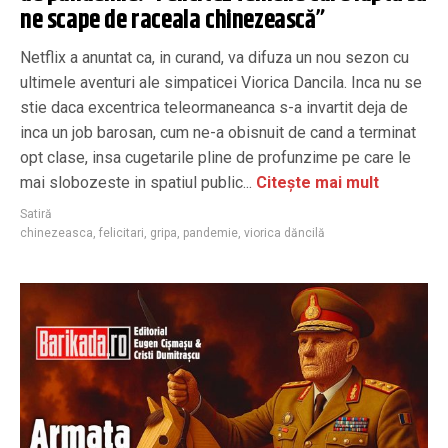
ne scape de raceala chinezească”
Netflix a anuntat ca, in curand, va difuza un nou sezon cu
ultimele aventuri ale simpaticei Viorica Dancila. Inca nu se
stie daca excentrica teleormaneanca s-a invartit deja de
inca un job barosan, cum ne-a obisnuit de cand a terminat
opt clase, insa cugetarile pline de profunzime pe care le
mai slobozeste in spatiul public...
Citește mai mult
Satiră
chinezeasca
,
felicitari
,
gripa
,
pandemie
,
viorica dăncilă