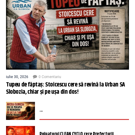
iulie 30, 2026
0 Comentariu
Tupeu de făptaș: Stoicescu cere să revină la Urban SA
Slobozia, chiar și pe ușa din dos!
...
Poluatorul CLEAN CYCLO cere Prefecturii ...