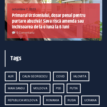
octombrie 7, 2023
Primarul Urziceniului, dosar penal pentru
purtare abuzivă! Sava riscă amenda sau
închisoarea de la o lună la 6 luni
0 Comentariu
Tags
AUR
CALIN GEORGESCU
COVID
IALOMITA
MAIA SANDU
MOLDOVA
PSD
PUTIN
REPUBLICA MOLDOVA
ROMANIA
RUSIA
UCRAINA