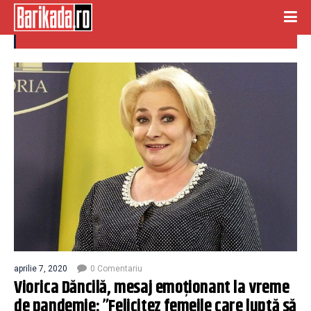
chinezeasca
aprilie 7, 2020
0 Comentariu
Viorica Dăncilă, mesaj emoționant la vreme
de pandemie: ”Felicitez femeile care luptă să