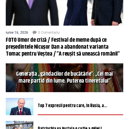
iunie 16, 2026
0 Comentariu
FOTO Umor de criză / Festival de meme după ce
președintele Nicușor Dan a abandonat varianta
Tomac pentru Veștea / ”A reușit să unească românii”
Generația „gândacilor de bucătărie”: „Cel mai
mare partid din lume. Puterea tineretului”
Top 7 expresii pentru care, în Rusia, a...
Patriarhia va instala o cutie a milei î...