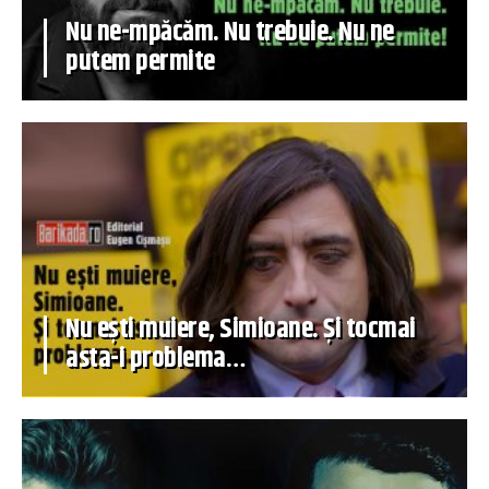
Nu ne-mpăcăm. Nu trebuie. Nu ne
putem permite
Nu ești muiere, Simioane. Și tocmai
asta-i problema…