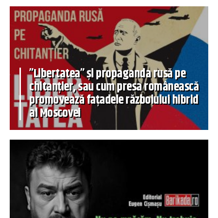
”Libertatea” și propaganda rusă pe
chitanțier, sau cum presa românească
promovează fațadele războiului hibrid
al Moscovei