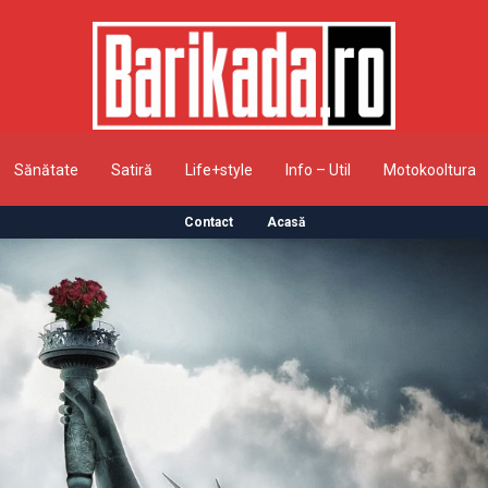
Sănătate
Satiră
Life+style
Info – Util
Motokooltura
Contact
Acasă