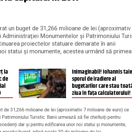
gurat un buget de 31,266 milioane de lei (aproximativ
i Administraţiei Monumentelor şi Patrimoniului Turis
tinuarea proiectelor statuare demarate în anii
r noi statui şi monumente, acestea urmând să prime
ţ la
Inimaginabil! Iohannis tai
c de
sporul de iradiere al
ial
bugetarilor care stau toat
O
ziua în fața calculatorului!
get de 31,266 milioane de lei (aproximativ 7 milioane de euro) ce
Patrimoniului Turistic. Banii urmează să fie cheltuiți pentru
ecedenți dar și pentru edificarea unor noi statui şi monumente,
acestui buget, adică peste 30 de milioane de lei.