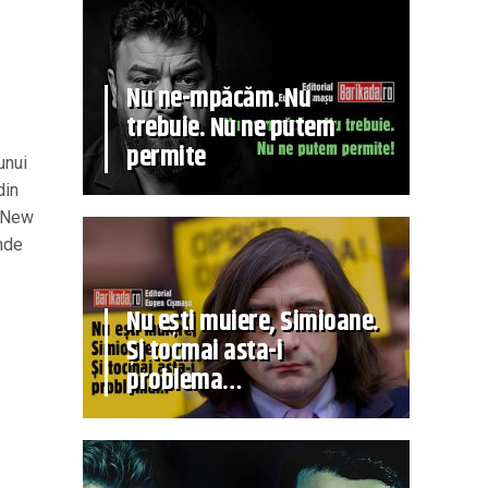
Nu ne-mpăcăm. Nu
trebuie. Nu ne putem
permite
unui
din
– New
unde
Nu ești muiere, Simioane.
Și tocmai asta-i
problema…