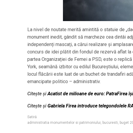
La nivel de noutate merită amintită o statuie de „da
monument inedit, gândit să marcheze cea dintâi adju
independenți mascați, a cărui realizare și amplasare
concurs de idei plătit din fondul de rezervă aflat la
partea Organizației de Femei a PSD, este o replică l
York, seamănă izbitor cu edilul Bucureștiului, eleme
locul flăcării este luat de un buchet de trandafiri a
emancipate politico – administrativ.
Citește și
Acatist de milioane de euro: PatraFirea îș
Citește și
Gabriela Firea introduce telegondolele R
Satiră
administratia monumentelor si patrimoniului
,
bucuresti
,
buget 2