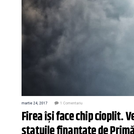
martie 24, 2017
1 Comentariu
Firea își face chip cioplit.
statuile finanțate de Primă