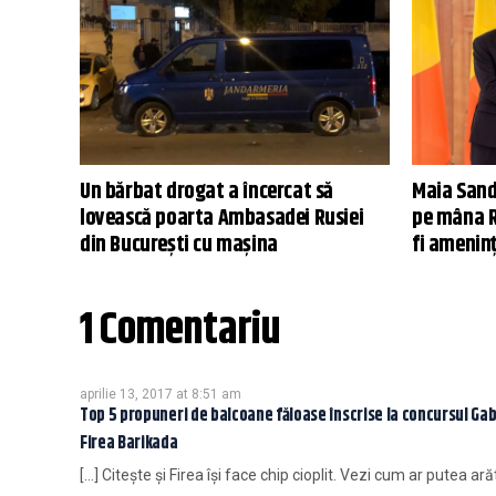
Un bărbat drogat a încercat să
Maia Sand
lovească poarta Ambasadei Rusiei
pe mâna Ru
din București cu mașina
fi ameninț
1 Comentariu
aprilie 13, 2017 at 8:51 am
Top 5 propuneri de balcoane făloase înscrise la concursul Gab
Firea Barikada
[…] Citește și Firea își face chip cioplit. Vezi cum ar putea ar