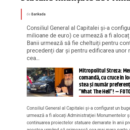
de
Barikada
Consiliul General al Capitalei și-a confi
milioane de euro) ce urmează a fi alocaț
Banii urmează să fie cheltuiți pentru con
precedenți dar și pentru edificarea uno
cea...
Mitropolitul Streza: Mer
comandă, cu cruce în lo
stea şi număr preferenţ
”What The Hell”! – FOT
Consiliul General al Capitalei și-a configurat un bu
urmează a fi alocați Administraţiei Monumentelor şi 
continuarea proiectelor statuare demarate în anii pr
acestea urmând să primească cea mai mare parte a 