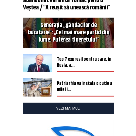
abandonat varianta Tomac pentru
Veștea / ”A reușit să unească românii”
Generația „gândacilor de
bucătărie”: „Cel mai mare partid din
lume. Puterea tineretului”
Top 7 expresii pentru care, în
Rusia, a...
Patriarhia va instala o cutie a
milei î...
VEZI MAI MULT