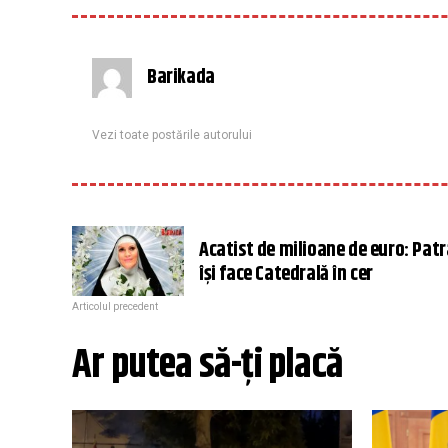
Barikada
Vezi toate postările autorului
Acatist de milioane de euro: Pat
își face Catedrală în cer
Articolul precedent
Ar putea să-ți placă