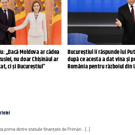
u: ,,Dacă Moldova ar cădea
Bucureștiul îi răspunde lui Put
siei, nu doar Chișinăul ar
după ce acesta a dat vina și p
at, ci și Bucureștiul”
România pentru războiul din 
rielei
ăta prima dintre statuile finanțate de Primări… […]