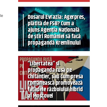
Dosarul Evrazia: Agerpres,
le
plătită de FSB? Cum a
ajuns Agenția Națională
de știri României să facă
propagandă Kremlinului
”Libertatea” și
propaganda rusă pe
chitanțier, sau cum presa
românească promovează
fațadele războiului hibrid
al Moscovei