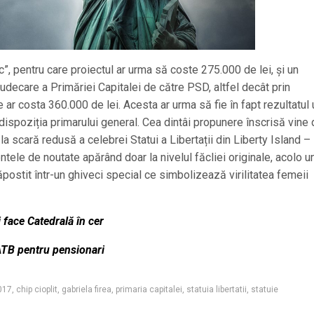
c”, pentru care proiectul ar urma să coste 275.000 de lei, și un
decare a Primăriei Capitalei de către PSD, altfel decât prin
 ar costa 360.000 de lei. Acesta ar urma să fie în fapt rezultatul 
 dispoziția primarului general. Cea dintâi propunere înscrisă vine 
a scară redusă a celebrei Statui a Libertații din Liberty Island 
ntele de noutate apărând doar la nivelul făcliei originale, acolo 
dăpostit într-un ghiveci special ce simbolizează virilitatea femeii
i face Catedrală în cer
ATB pentru pensionari
017
,
chip cioplit
,
gabriela firea
,
primaria capitalei
,
statuia libertatii
,
statuie