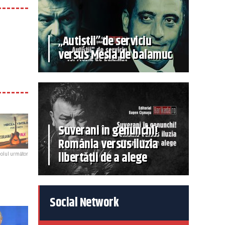
„Autiștii” de serviciu
versus Mesia de balamuc
Suverani în genunchi!
România versus iluzia
libertății de a alege
colul următor
Social Network