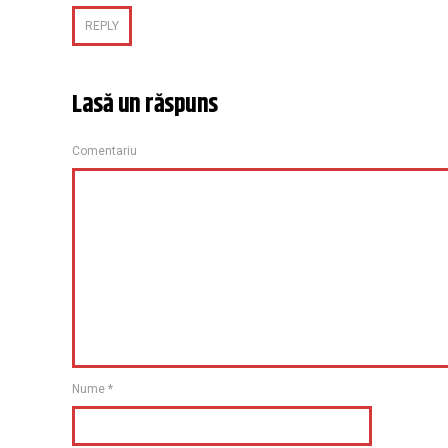
REPLY
Lasă un răspuns
Comentariu
Nume
*