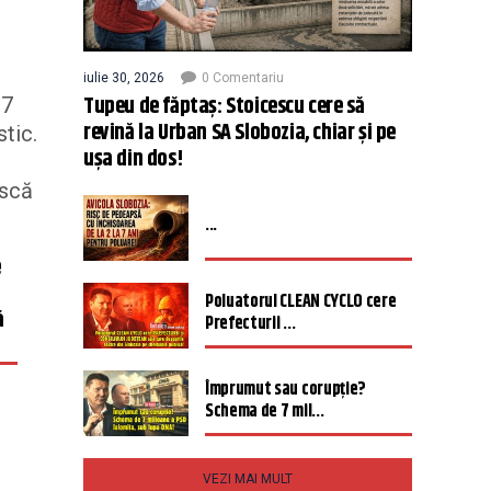
iulie 30, 2026
0 Comentariu
Tupeu de făptaș: Stoicescu cere să
 7
revină la Urban SA Slobozia, chiar și pe
tic.
ușa din dos!
ască
...
e
Poluatorul CLEAN CYCLO cere
ă
Prefecturii ...
Împrumut sau corupție?
Schema de 7 mil...
VEZI MAI MULT