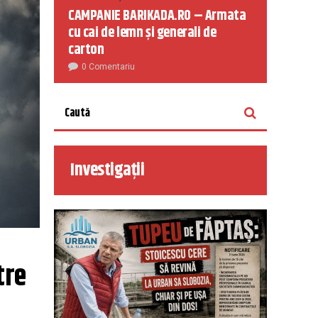
CAMPANIE BARIKADA.RO – Armata
cu cai de lemn și generali de
carton
0 Comentariu
Investigații
re 