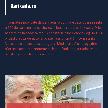
Barikada.ro
Informaţiile publicate de Barikada.ro pot fi preluate doar în limita
a 500 de caractere şi cu citarea în lead a sursei cu link activ. Orice
abatere de la această regulă constituie o încălcare a Legii 8/1996
privind dreptul de autor și poate fi sancționată în consecință.
Materialele publicate la categoria ”Mediafakes” și fotografiile
aferente acestora, marcate cu logoul Barikada, au valoare de
pamflet și vor fi tratate ca atare.