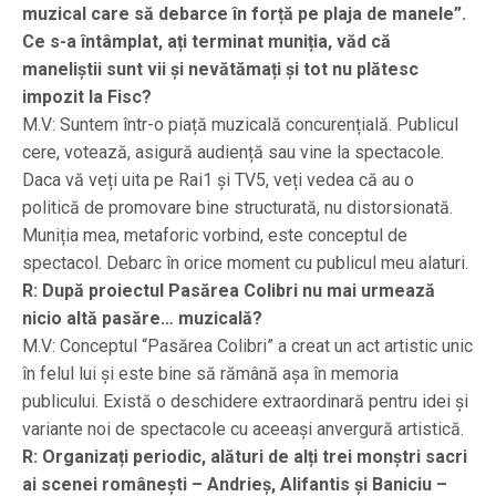
muzical care să debarce în forță pe plaja de manele”.
Ce s-a întâmplat, ați terminat muniția, văd că
maneliștii sunt vii și nevătămați și tot nu plătesc
impozit la Fisc?
M.V: Suntem într-o piață muzicală concurențială. Publicul
cere, votează, asigură audiență sau vine la spectacole.
Daca vă veți uita pe Rai1 și TV5, veți vedea că au o
politică de promovare bine structurată, nu distorsionată.
Muniția mea, metaforic vorbind, este conceptul de
spectacol. Debarc în orice moment cu publicul meu alaturi.
R: După proiectul Pasărea Colibri nu mai urmează
nicio altă pasăre… muzicală?
M.V: Conceptul “Pasărea Colibri” a creat un act artistic unic
în felul lui și este bine să rămână așa în memoria
publicului. Există o deschidere extraordinară pentru idei și
variante noi de spectacole cu aceeași anvergură artistică.
R: Organizați periodic, alături de alți trei monștri sacri
ai scenei românești – Andrieș, Alifantis și Baniciu –