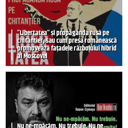
”Libertatea” și propaganda rusă pe
chitanțier, sau cum presa românească
promovează fațadele războiului hibrid
al Moscovei
Nu ne-mpăcăm. Nu trebuie. Nu ne