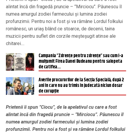
alintat încă din fragedă pruncie – ”Mirciocu”. Păunescu îl
numea amurgul zodiei farmecului și lumina zodiei
profunzimii. Pentru noi a fost și va rămâne Lordul folkului
românesc, un uriaș blând ce stoarce, de decenii, taina
muzicii pentru suflet din corzile meșteșugit atinse ale
chitarei....
Campania ”Zdrențe pentru zdrențe” sau cum i-a
mulțumit Firea Danei Budeanu pentru salopeta
de catifea…
Averile procurorilor de la Secția Specială, după 2
ani în care nu au trimis în judecată niciun dosar
de corupție
Prietenii îi spun ”Ciocu”, de la apelativul cu care a fost
alintat încă din fragedă pruncie – ”Mirciocu”. Păunescu îl
numea amurgul zodiei farmecului și lumina zodiei
profunzimii. Pentru noi a fost și va rămâne Lordul folkului