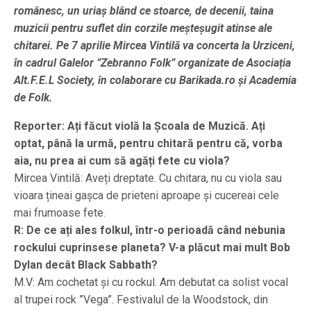
românesc, un uriaș blând ce stoarce, de decenii, taina
muzicii pentru suflet din corzile meșteșugit atinse ale
chitarei. Pe 7 aprilie Mircea Vintilă va concerta la Urziceni,
în cadrul Galelor ”Zebranno Folk” organizate de Asociația
Alt.F.E.L Society, în colaborare cu Barikada.ro și Academia
de Folk.
Reporter: Ați făcut violă la Școala de Muzică. Ați
optat, până la urmă, pentru chitară pentru că, vorba
aia, nu prea ai cum să agăți fete cu viola?
Mircea Vintilă: Aveți dreptate. Cu chitara, nu cu viola sau
vioara țineai gașca de prieteni aproape și cucereai cele
mai frumoase fete.
R: De ce ați ales folkul, într-o perioadă când nebunia
rockului cuprinsese planeta? V-a plăcut mai mult Bob
Dylan decât Black Sabbath?
M.V: Am cochetat și cu rockul. Am debutat ca solist vocal
al trupei rock ”Vega”. Festivalul de la Woodstock, din