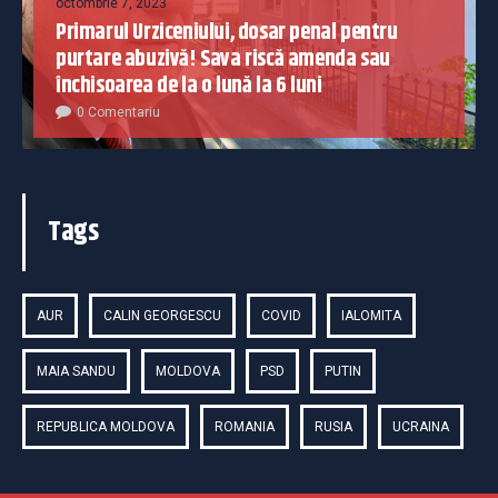
octombrie 7, 2023
Primarul Urziceniului, dosar penal pentru
purtare abuzivă! Sava riscă amenda sau
închisoarea de la o lună la 6 luni
0 Comentariu
Tags
AUR
CALIN GEORGESCU
COVID
IALOMITA
MAIA SANDU
MOLDOVA
PSD
PUTIN
REPUBLICA MOLDOVA
ROMANIA
RUSIA
UCRAINA