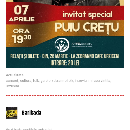
Actualitate
concert
,
cultura
,
folk
,
galele zebranno folk
,
interviu
,
mircea vintila
,
urziceni
Barikada
Vezi toate postările autorului