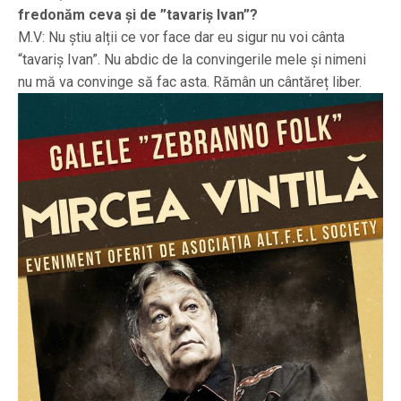
fredonăm ceva și de ”tavariș Ivan”?
M.V: Nu știu alții ce vor face dar eu sigur nu voi cânta
“tavariș Ivan”. Nu abdic de la convingerile mele și nimeni
nu mă va convinge să fac asta. Rămân un cântăreț liber.