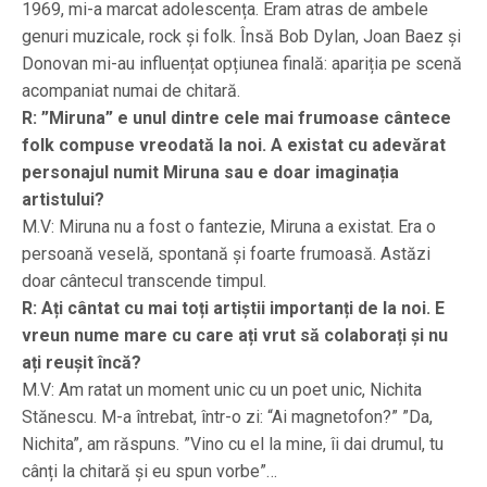
1969, mi-a marcat adolescența. Eram atras de ambele
genuri muzicale, rock și folk. Însă Bob Dylan, Joan Baez și
Donovan mi-au influențat opțiunea finală: apariția pe scenă
acompaniat numai de chitară.
R: ”Miruna” e unul dintre cele mai frumoase cântece
folk compuse vreodată la noi. A existat cu adevărat
personajul numit Miruna sau e doar imaginația
artistului?
M.V: Miruna nu a fost o fantezie, Miruna a existat. Era o
persoană veselă, spontană și foarte frumoasă. Astăzi
doar cântecul transcende timpul.
R: Ați cântat cu mai toți artiștii importanți de la noi. E
vreun nume mare cu care ați vrut să colaborați și nu
ați reușit încă?
M.V: Am ratat un moment unic cu un poet unic, Nichita
Stănescu. M-a întrebat, într-o zi: “Ai magnetofon?” ”Da,
Nichita”, am răspuns. ”Vino cu el la mine, îi dai drumul, tu
cânți la chitară și eu spun vorbe”…