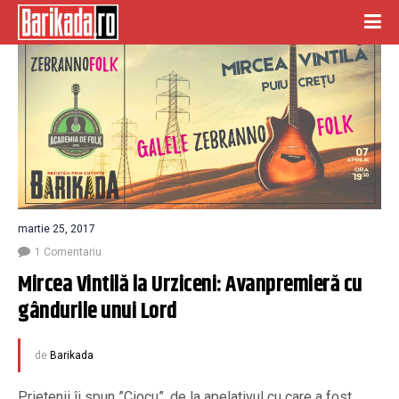
martie 25, 2017
1 Comentariu
Mircea Vintilă la Urziceni: Avanpremieră cu 
gândurile unui Lord
de
Barikada
Prietenii îi spun ”Ciocu”, de la apelativul cu care a fost