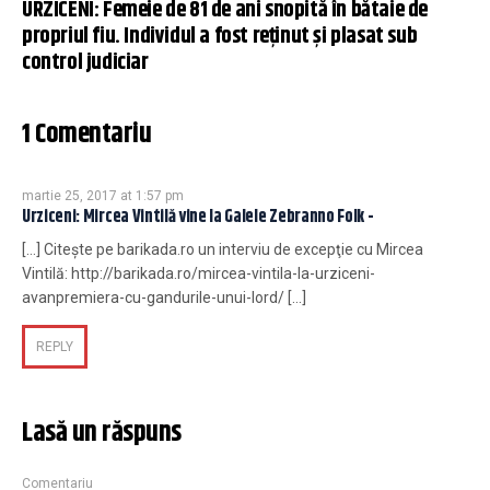
URZICENI: Femeie de 81 de ani snopită în bătaie de
propriul fiu. Individul a fost reţinut şi plasat sub
control judiciar
1 Comentariu
martie 25, 2017 at 1:57 pm
Urziceni: Mircea Vintilă vine la Galele Zebranno Folk -
[…] Citeşte pe barikada.ro un interviu de excepţie cu Mircea
Vintilă: http://barikada.ro/mircea-vintila-la-urziceni-
avanpremiera-cu-gandurile-unui-lord/ […]
REPLY
Lasă un răspuns
Comentariu