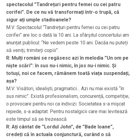
spectacolul ”Tandrețuri pentru femei cu cei patru
corifei”. De ce nu vă transformați într-o trupă, că
sigur ați umple stadioanele?
M.V: Spectacolul “Tandrețuri pentru femei cu cei patru
corifei” are loc o dată la 10 ani. La sfârșitul concertului am
anunțat publicul: “Ne vedem peste 10 ani. Dacăa nu puteți
să veniți, trimiteți copiii”.
R: Mulți români se regăsesc azi în melodia ”Un om pe
niște scări”: în sus nu-i nimic, în jos nu-i nimic. Și
totuși, noi ce facem, rămânem toată viața suspendați,
așa?
M.V: Visători, idealiști, pragmatici… Azi nu mai există “în
sus nimic”. Există profesionalism, concurență, competiție,
o provocare pentru noi ca indivizi. Societatea s-a mișcat
repede, s-a adaptat. Pentru nostalgicii care mai levitează
este timpul să se trezească
R: Ați cântat de ”Lordul John”, de ”Bade Ioane”,
credeți că în actuala conjunctură, curând o să