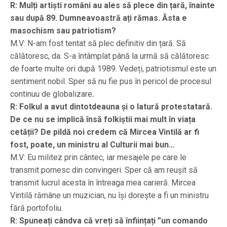
R: Mulți artiști români au ales să plece din țară, înainte
sau după 89. Dumneavoastră ați rămas. Ăsta e
masochism sau patriotism?
M.V: N-am fost tentat să plec definitiv din țară. Să
călătoresc, da. S-a întâmplat până la urmă să călătoresc
de foarte multe ori după 1989. Vedeți, patriotismul este un
sentiment nobil. Sper să nu fie pus în pericol de procesul
continuu de globalizare
.
R: Folkul a avut dintotdeauna și o latură protestatară.
De ce nu se implică însă folkiștii mai mult în viața
cetății? De pildă noi credem că Mircea Vintilă ar fi
fost, poate, un ministru al Culturii mai bun…
M.V: Eu militez prin cântec, iar mesajele pe care le
transmit pornesc din convingeri. Sper că am reușit să
transmit lucrul acesta în întreaga mea carieră. Mircea
Vintilă rămâne un muzician, nu își dorește a fi un ministru
fără portofoliu.
R: Spuneați cândva că vreți să înființați ”un comando