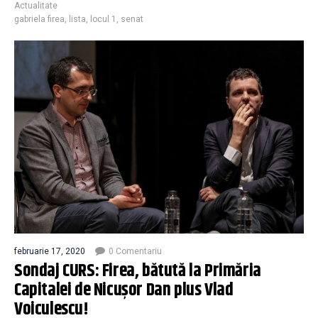
Actualitate
gabriela firea
,
lista
,
locul 1
,
senat
februarie 17, 2020
0 Comentariu
Sondaj CURS: Firea, bătută la Primăria
Capitalei de Nicușor Dan plus Vlad
Voiculescu!