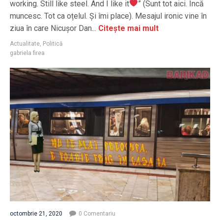
working. Still like steel. And I like it
” (Sunt tot aici. Încă
muncesc. Tot ca oțelul. Și îmi place). Mesajul ironic vine în
ziua în care Nicușor Dan...
Citește mai mult
Actualitate
,
Politică
gabriela firea
octombrie 21, 2020
0 Comentariu