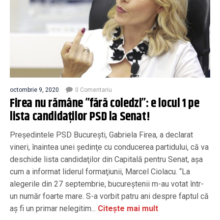
octombrie 9, 2020
0 Comentariu
Firea nu rămâne ”fără coledzi”: e locul 1 pe
lista candidaților PSD la Senat!
Preşedintele PSD Bucureşti, Gabriela Firea, a declarat
vineri, înaintea unei şedinţe cu conducerea partidului, că va
deschide lista candidaţilor din Capitală pentru Senat, aşa
cum a informat liderul formaţiunii, Marcel Ciolacu. “La
alegerile din 27 septembrie, bucureştenii m-au votat într-
un număr foarte mare. S-a vorbit patru ani despre faptul că
aş fi un primar nelegitim...
Citește mai mult