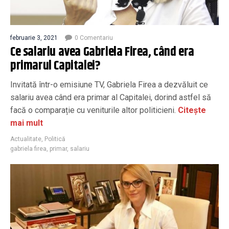
februarie 3, 2021
0 Comentariu
Ce salariu avea Gabriela Firea, când era
primarul Capitalei?
Invitată într-o emisiune TV, Gabriela Firea a dezvăluit ce
salariu avea când era primar al Capitalei, dorind astfel să
facă o comparație cu veniturile altor politicieni.
Citește
mai mult
Actualitate
,
Politică
gabriela firea
,
primar
,
salariu