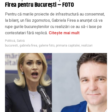
Firea pentru București – FOTO
Pentru că marile proiecte de infrastructură au consemnat,
la bilanț, un fâs zgomotos, Gabriela Firea a anunțat că va
rupe gurile bucureștenilor cu realizări ce au să-i lase pe
contestatari fără replică.
Citește mai mult
Politică
,
Satiră
bucuresti
,
gabriela firea
,
galerie foto
,
primaria capitalei
,
realizari