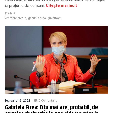
și prețurile de consum.
Citește mai mult
Politică
crestere preturi
,
gabriela firea
,
guvernanti
februarie 19, 2021
0 Comentariu
Gabriela Firea: Cîțu mai are, probabil, de