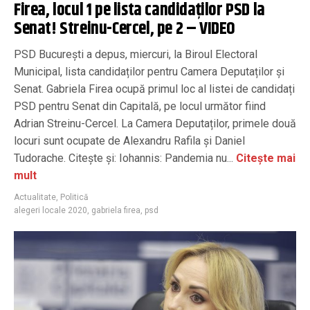
Firea, locul 1 pe lista candidaților PSD la
Senat! Streinu-Cercel, pe 2 – VIDEO
PSD București a depus, miercuri, la Biroul Electoral
Municipal, lista candidaților pentru Camera Deputaților și
Senat. Gabriela Firea ocupă primul loc al listei de candidați
PSD pentru Senat din Capitală, pe locul următor fiind
Adrian Streinu-Cercel. La Camera Deputaților, primele două
locuri sunt ocupate de Alexandru Rafila și Daniel
Tudorache. Citește și: Iohannis: Pandemia nu...
Citește mai
mult
Actualitate
,
Politică
alegeri locale 2020
,
gabriela firea
,
psd