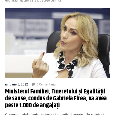
declaratii
,
gabriela firea
,
george buhnici
ianuarie 5, 2022
0 Comentariu
Ministerul Familiei, Tineretului şi Egalităţii
de şanse, condus de Gabriela Firea, va avea
peste 1.000 de angajați
Guvernul stabilește, miercuri, numărul maxim de posturi