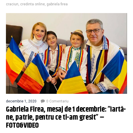
craciun
,
credinta online
,
gabriela firea
decembrie 1, 2020
0 Comentariu
Gabriela Firea, mesaj de 1 decembrie: ”Iartă-
ne, patrie, pentru ce ti-am gresit” –
FOTO&VIDEO