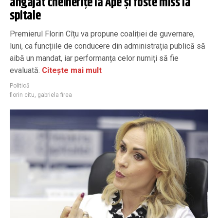
angajat chelnerițe la Ape și foste miss la
spitale
Premierul Florin Cîțu va propune coaliției de guvernare,
luni, ca funcțiile de conducere din administrația publică să
aibă un mandat, iar performanța celor numiți să fie
evaluată.
Citește mai mult
Politică
florin citu
,
gabriela firea