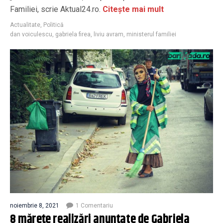
Familiei, scrie Aktual24.ro.
Citește mai mult
Actualitate
,
Politică
dan voiculescu
,
gabriela firea
,
liviu avram
,
ministerul familiei
noiembrie 8, 2021
1 Comentariu
8 mărețe realizări anunțate de Gabriela