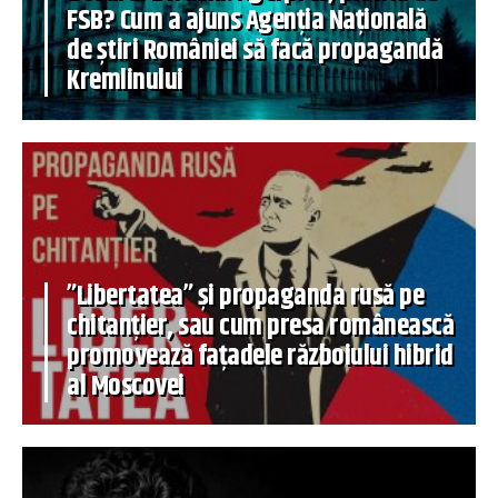
FSB? Cum a ajuns Agenția Națională
de știri României să facă propagandă
Kremlinului
”Libertatea” și propaganda rusă pe
chitanțier, sau cum presa românească
promovează fațadele războiului hibrid
al Moscovei