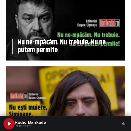
Nu ne-mpăcăm. Nu trebuie. Nu ne
putem permite
Nu ești muiere, Simioane. Și tocmai
Radio Barikada
asta-i problema…
ÎN DIRECT