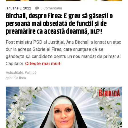
ianuarie 3, 2022
0 Comentariu
Birchall, despre Firea: E greu să găsești o
persoană mai obsedată de funcţii şi de
preamărire ca această doamnă, nu?!
Fost ministru PSD al Justiţiei, Ana Birchall a lansat un atac
dur la adresa Gabrielei Firea, care anunțase că se
gândește să candideze pentru un nou mandat de primar al
Capitalei.
Citește mai mult
Actualitate
,
Politică
gabriela firea