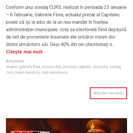
Conform unui sondaj CURS, realizat în perioada 23 ianuarie
– 6 februarie, Gabriela Firea, actualul primar al Capitalei,
poate să își ia adio de la un nou mandat în fruntea
administrației municipale, cota sa electorală fiind depășită
de net de procentele însumate ale oricăror minim doi
dintre urmăritorii săi. Deși 40% din cei chestionați o...
Citește mai mult
Actualitate
alegeri
,
gabriela firea
,
nicusor dan
,
primaria capitalei
,
procente
,
sondaj
curs
,
traian basescu
,
vlad voiculescu
Articole mai vechi