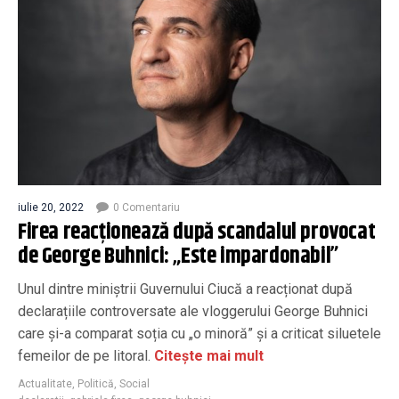
iulie 20, 2022
0 Comentariu
Firea reacționează după scandalul provocat
de George Buhnici: „Este impardonabil”
Unul dintre miniștrii Guvernului Ciucă a reacționat după
declarațiile controversate ale vloggerului George Buhnici
care și-a comparat soția cu „o minoră” și a criticat siluetele
femeilor de pe litoral.
Citește mai mult
Actualitate
,
Politică
,
Social