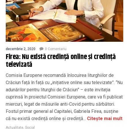
decembrie 2, 2020
0 Comentariu
Firea: Nu există credință online și credință
televizată
Comisia Europene recomandă înlocuirea liturghiilor de
Crăciun față în față cu „inițiative online sau televizate”. “Nu
adunărilor pentru liturghii de Crăciun” – este invitația
cuprinsă în proiectul Comisiei Europene, care va fi publicat
miercuri, legat de măsurile anti-Covid pentru sărbători.
Fostul primar general al Capitalei, Gabriela Firea, susține
că nu există credință online și credință...
Citește mai mult
Actualitate
,
Social