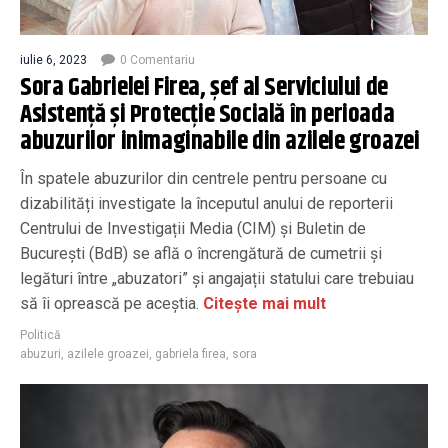
iulie 6, 2023
0 Comentariu
Sora Gabrielei Firea, șef al Serviciului de
Asistență și Protecție Socială în perioada
abuzurilor inimaginabile din azilele groazei
În spatele abuzurilor din centrele pentru persoane cu
dizabilități investigate la începutul anului de reporterii
Centrului de Investigații Media (CIM) și Buletin de
București (BdB) se află o încrengătură de cumetrii și
legături între „abuzatori” și angajații statului care trebuiau
să îi oprească pe aceștia.
Citește mai mult
Politică
abuzuri
,
azilele groazei
,
gabriela firea
,
sora