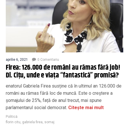
aprilie 6, 2021
0 Comentariu
Firea: 126.000 de români au rămas fără job!
Dl. Cîțu, unde e viața “fantastică” promisă?
enatorul Gabriela Firea susține că în ultimul an 126.000 de
români au rămas fără loc de muncă. Este o creștere a
șomajului de 25%, față de anul trecut, mai spune
parlamentarul social democrat.
Citește mai mult
Politică
florin citu
,
gabriela firea
,
somaj