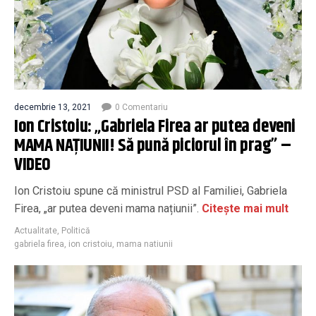
decembrie 13, 2021
0 Comentariu
Ion Cristoiu: „Gabriela Firea ar putea deveni
MAMA NAȚIUNII! Să pună piciorul în prag” –
VIDEO
Ion Cristoiu spune că ministrul PSD al Familiei, Gabriela
Firea, „ar putea deveni mama națiunii”.
Citește mai mult
Actualitate
,
Politică
gabriela firea
,
ion cristoiu
,
mama natiunii