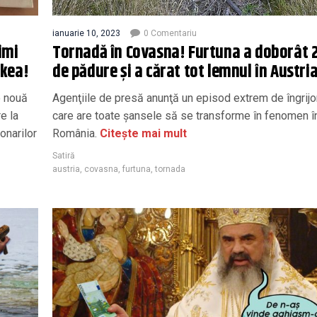
ianuarie 10, 2023
0 Comentariu
imi
Tornadă în Covasna! Furtuna a doborât 
Ikea!
de pădure şi a cărat tot lemnul în Austria
o nouă
Agenţiile de presă anunţă un episod extrem de îngrijor
e la
care are toate şansele să se transforme în fenomen î
ionarilor
România.
Citește mai mult
Satiră
austria
,
covasna
,
furtuna
,
tornada