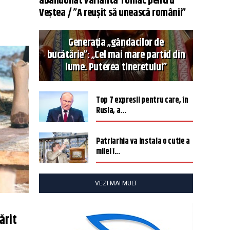
abandonat varianta Tomac pentru
Veștea / ”A reușit să unească românii”
Generația „gândacilor de
bucătărie”: „Cel mai mare partid din
lume. Puterea tineretului”
Top 7 expresii pentru care, în
Rusia, a...
Patriarhia va instala o cutie a
milei î...
VEZI MAI MULT
ărit