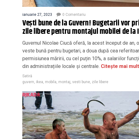
ianuarie 27, 2023
0 Comentariu
Vești bune de la Guvern! Bugetarii vor pr
zile libere pentru montajul mobilei de la 
Guvernul Nicolae Ciucă oferă, la acest început de an, 
veste bună pentru bugetari, a doua după cea referitoar
permisiunea măririi, cu cel puțin 10%, a salariilor funcț
din administrațiile locale și centrale.
Citește mai mult
Satiră
guvern
,
ikea
,
mobila
,
montaj
,
vesti bune
,
zile libere