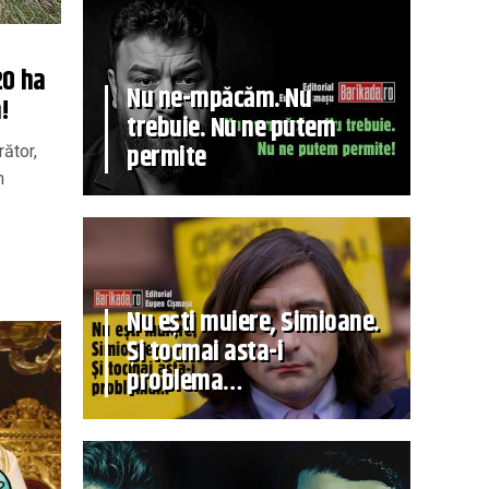
20 ha
Nu ne-mpăcăm. Nu
!
trebuie. Nu ne putem
permite
ător,
n
Nu ești muiere, Simioane.
Și tocmai asta-i
problema…