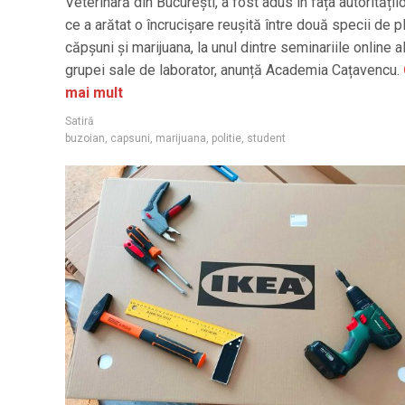
Veterinară din Bucureşti, a fost adus în fața autoritățil
ce a arătat o încrucișare reușită între două specii de p
căpșuni și marijuana, la unul dintre seminariile online a
grupei sale de laborator, anunță Academia Cațavencu.
mai mult
Satiră
buzoian
,
capsuni
,
marijuana
,
politie
,
student