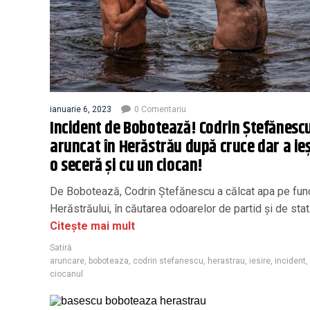
ianuarie 6, 2023
0 Comentariu
Incident de Bobotează! Codrin Ştefănescu
aruncat în Herăstrău după cruce dar a ieş
o seceră şi cu un ciocan!
De Bobotează, Codrin Ștefănescu a călcat apa pe fun
Herăstrăului, în căutarea odoarelor de partid și de stat
Citește mai mult
Satiră
aruncare
,
boboteaza
,
codrin stefanescu
,
herastrau
,
iesire
,
incident
,
ciocanul