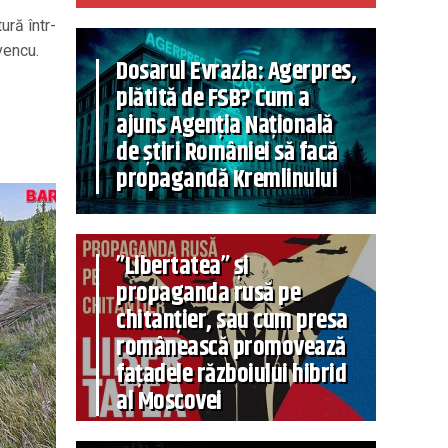
ură într-
vencu.
Dosarul Evrazia: Agerpres,
plătită de FSB? Cum a
ajuns Agenția Națională
de știri României să facă
propagandă Kremlinului
”Libertatea” și
propaganda rusă pe
chitanțier, sau cum presa
românească promovează
fațadele războiului hibrid
al Moscovei