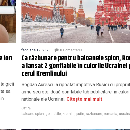
februarie 19, 2023
0 Comentariu
e Ion
Ca răzbunare pentru baloanele spion, R
a lansat 2 gonflabile în culorile Ucrainei 
cerul Kremlinului
talgicii
Bogdan Aurescu a ripostat împotriva Rusiei cu proprii
pta sa
arme secrete: două gonflabile tub publicitare, în culori
in
naționale ale Ucrainei.
Citește mai mult
Satiră
baloane spion
,
gonflabile
,
kremlin
,
putin
,
razbunare
,
romania
,
ucrain