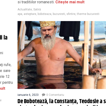
si traditiilor romanesti.
Citește mai mult
Actualitate
,
Satiră
apa
,
asteptare
,
boboteaza
,
bucuresti
,
sfintire
,
therme bucuresti
i la
ni
ţi rufe,
de sare
cele 12
or pentru
ult
ianuarie 6, 2023
0 Comentariu
De Bobotează, la Constanţa, Teodosie a s
pi