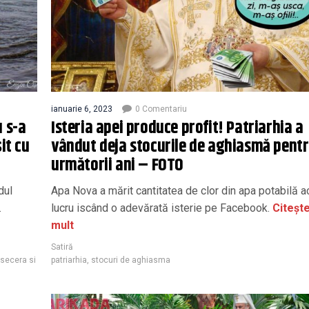
ianuarie 6, 2023
0 Comentariu
 s-a
Isteria apei produce profit! Patriarhia a
it cu
vândut deja stocurile de aghiasmă pent
următorii ani – FOTO
dul
Apa Nova a mărit cantitatea de clor din apa potabilă a
.
lucru iscând o adevărată isterie pe Facebook.
Citeșt
mult
Satiră
secera si
patriarhia
,
stocuri de aghiasma