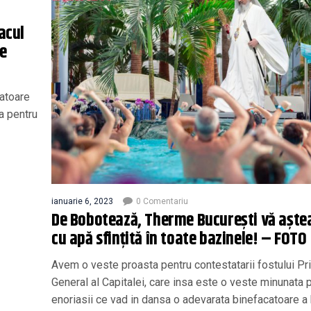
acul
de
atoare
sa pentru
ianuarie 6, 2023
0 Comentariu
De Bobotează, Therme Bucureşti vă aşte
cu apă sfinţită în toate bazinele! – FOTO
Avem o veste proasta pentru contestatarii fostului Pr
General al Capitalei, care insa este o veste minunata 
enoriasii ce vad in dansa o adevarata binefacatoare a 