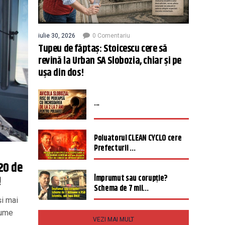
iulie 30, 2026
0 Comentariu
Tupeu de făptaș: Stoicescu cere să
revină la Urban SA Slobozia, chiar și pe
ușa din dos!
...
Poluatorul CLEAN CYCLO cere
Prefecturii ...
20 de
!
Împrumut sau corupție?
Schema de 7 mil...
și mai
 lume
VEZI MAI MULT