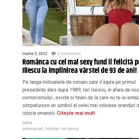
martie 3, 2023
0 Comentariu
Românca cu cel mai sexy fund îl felicită p
Iliescu la împlinirea vârstei de 93 de ani!
Pe langa milioanele de romani care il injura pe primul
presedinte ales dupa 1989, Ion Iliescu, in afara de nos
comunismului , exista si tineri de la care nu te-ai aste
simpatizeze un simbol al celei mai odioase oranduri d
istoria omenirii.
Citește mai mult
Satiră
andreea beli
,
felicitari
,
ion iliescu