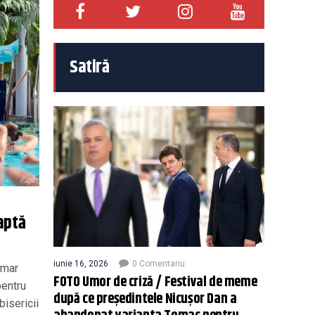
Satiră
aptă
iunie 16, 2026
0 Comentariu
imar
FOTO Umor de criză / Festival de meme
pentru
după ce președintele Nicușor Dan a
bisericii