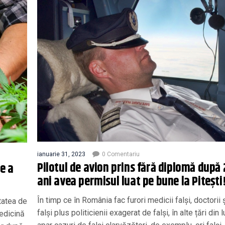
ianuarie 31, 2023
0 Comentariu
Pilotul de avion prins fără diplomă după 
ce a
ani avea permisul luat pe bune la Pitești
În timp ce în România fac furori medicii falși, doctorii 
tatea de
falși plus politicienii exagerat de falși, în alte țări din
Medicină