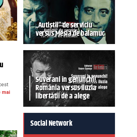
„Autiștii” de serviciu
versus Mesia de balamuc
ru
Suverani în genunchi!
cest
România versus iluzia
e mai
libertății de a alege
Social Network