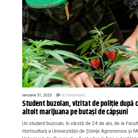
ianuarie 31, 2023
0 Comentariu
Student buzoian, vizitat de poliție după 
altoit marijuana pe butași de căpșuni
Un student buzoian, în vârstă de 24 de ani, de la Facul
Horticultură a Universității de Știinţe Agronomice şi 