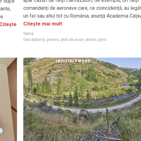
apar cazuri de falși clarvăzători, de exemplu, ori falși
or după
comandanți de aeronave care, ce coincidență, au legăt
lante,
un fel sau altul tot cu România, anunță Academia Cața
le
Citește mai mult
Citește
Satiră
fara diploma
,
permis
,
pilot de avion
,
pitesti
,
prins