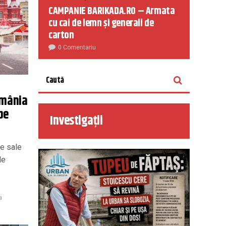
CAMPANIE BARIKADA.RO – Armata
cu cai de lemn și generali de
carton
0 Comentariu
omânia
pe
Investigații
le sale
le
a