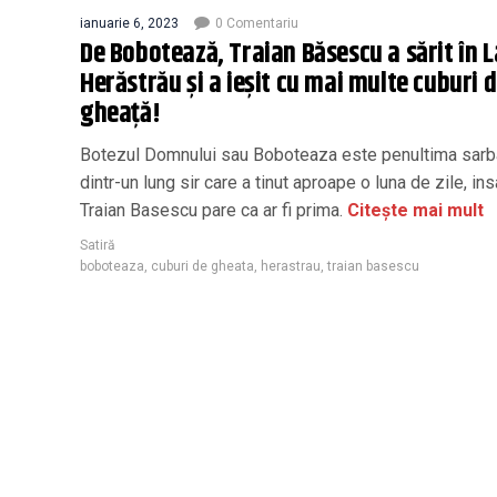
ianuarie 6, 2023
0 Comentariu
De Bobotează, Traian Băsescu a sărit în L
Herăstrău și a ieșit cu mai multe cuburi 
gheață!
Botezul Domnului sau Boboteaza este penultima sarb
dintr-un lung sir care a tinut aproape o luna de zile, in
Traian Basescu pare ca ar fi prima.
Citește mai mult
Satiră
boboteaza
,
cuburi de gheata
,
herastrau
,
traian basescu