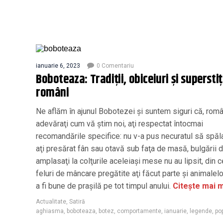
ianuarie 6, 2023
0 Comentariu
Boboteaza: Tradiții, obiceiuri și superstiți
români
Ne aflăm în ajunul Bobotezei şi suntem siguri că, româ
adevăraţi cum vă ştim noi, aţi respectat întocmai
recomandările specifice: nu v-a pus necuratul să spăla
aţi presărat fân sau otavă sub faţa de masă, bulgării 
amplasaţi la colţurile aceleiaşi mese nu au lipsit, din 
feluri de mâncare pregătite aţi făcut parte şi animalel
a fi bune de praşilă pe tot timpul anului.
Citește mai m
Actualitate
,
Satiră
aghiasma
,
boboteaza
,
botez
,
comportamente
,
ianuarie
,
legende
,
po