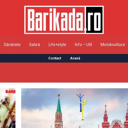
Sănătate
Satiră
Life+style
Info – Util
Motokooltura
Contact
Acasă