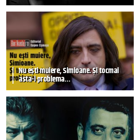
Nu ești muiere, Simioane. Și tocmai
asta-i problema…