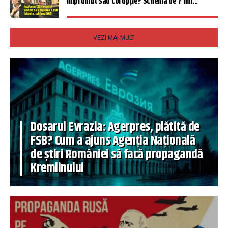
Împrumut sau corupție? Schema de 7 mil...
VEZI MAI MULT
Dosarul Evrazia: Agerpres, plătită de
FSB? Cum a ajuns Agenția Națională
de știri României să facă propagandă
Kremlinului