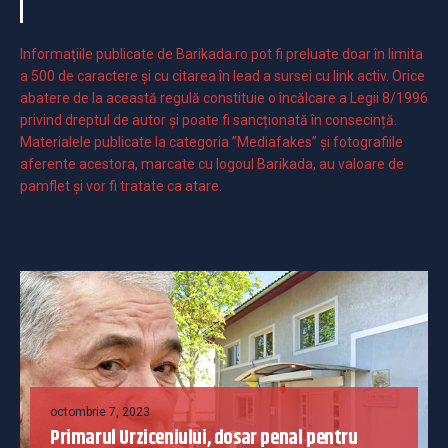
Informaţiile publicate de Barikada.ro pot fi preluate doar în limita
a 500 de caractere şi cu citarea în lead a sursei cu link activ. Orice
abatere de la această regulă constituie o încălcare a Legii 8/1996
privind dreptul de autor și poate fi sancționată în consecință.
Materialele publicate la categoria ”Mediafakes” și fotografiile
aferente acestora, marcate cu logoul Barikada, au valoare de
pamflet și vor fi tratate ca atare.
octombrie 7, 2023
Primarul Urziceniului, dosar penal pentru