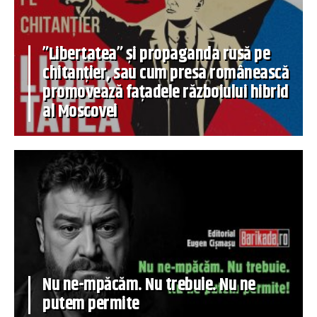
”Libertatea” și propaganda rusă pe
chitanțier, sau cum presa românească
promovează fațadele războiului hibrid
al Moscovei
Nu ne-mpăcăm. Nu trebuie. Nu ne
putem permite