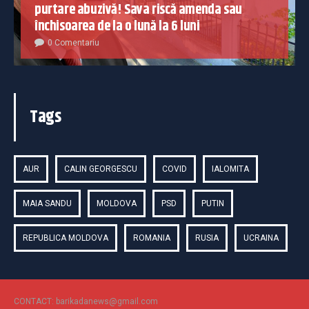
purtare abuzivă! Sava riscă amenda sau
închisoarea de la o lună la 6 luni
0 Comentariu
Tags
AUR
CALIN GEORGESCU
COVID
IALOMITA
MAIA SANDU
MOLDOVA
PSD
PUTIN
REPUBLICA MOLDOVA
ROMANIA
RUSIA
UCRAINA
CONTACT: barikadanews@gmail.com