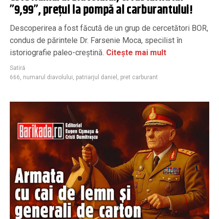
”9,99”, prețul la pompă al carburantului!
Descoperirea a fost făcută de un grup de cercetători BOR,
condus de părintele Dr. Farsenie Moca, specilist în
istoriografie paleo-creștină.
Citește mai mult
Satiră
666
,
numarul diavolului
,
patriarjul daniel
,
pret carburant