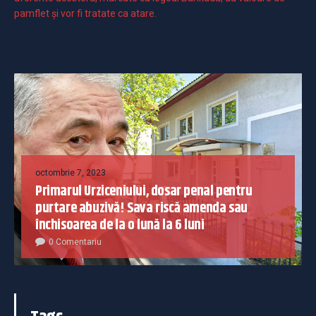
pamflet și vor fi tratate ca atare.
octombrie 7, 2023
Primarul Urziceniului, dosar penal pentru
purtare abuzivă! Sava riscă amenda sau
închisoarea de la o lună la 6 luni
0 Comentariu