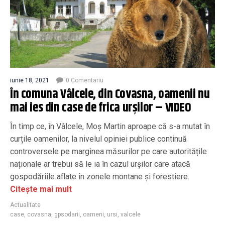
iunie 18, 2021
0 Comentariu
În comuna Vâlcele, din Covasna, oamenii nu
mai ies din case de frica urșilor – VIDEO
În timp ce, în Vâlcele, Moș Martin aproape că s-a mutat în
curțile oamenilor, la nivelul opiniei publice continuă
controversele pe marginea măsurilor pe care autoritățile
naționale ar trebui să le ia în cazul urșilor care atacă
gospodăriile aflate în zonele montane și forestiere.
Citește mai mult
Actualitate
case
,
covasna
,
gpsodarii
,
oameni
,
ursi
,
valcele