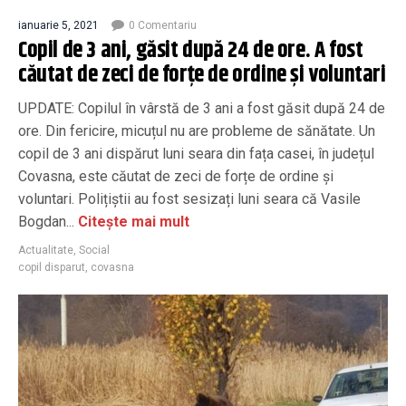
ianuarie 5, 2021
0 Comentariu
Copil de 3 ani, găsit după 24 de ore. A fost
căutat de zeci de forțe de ordine și voluntari
UPDATE: Copilul în vârstă de 3 ani a fost găsit după 24 de
ore. Din fericire, micuțul nu are probleme de sănătate. Un
copil de 3 ani dispărut luni seara din fața casei, în județul
Covasna, este căutat de zeci de forțe de ordine și
voluntari. Polițiștii au fost sesizați luni seara că Vasile
Bogdan...
Citește mai mult
Actualitate
,
Social
copil disparut
,
covasna