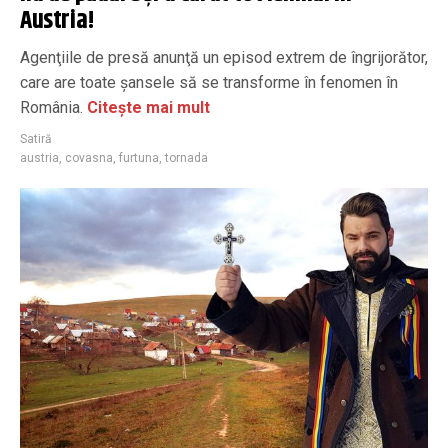
Austria!
Agenţiile de presă anunţă un episod extrem de îngrijorător,
care are toate şansele să se transforme în fenomen în
România.
Citește mai mult
Satiră
austria
,
covasna
,
furtuna
,
tornada