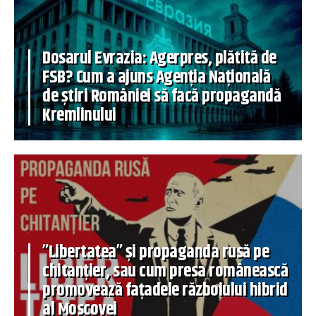
Dosarul Evrazia: Agerpres, plătită de
FSB? Cum a ajuns Agenția Națională
de știri României să facă propagandă
Kremlinului
”Libertatea” și propaganda rusă pe
chitanțier, sau cum presa românească
promovează fațadele războiului hibrid
al Moscovei