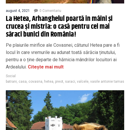
august 4, 2021
0 Comentariu
La Hetea, Arhanghelul poartă în mâini și
crucea și mistria: o casă pentru cei mai
săraci bunici din România!
Pe plaiurile mirifice ale Covasnei, cătunul Hetea pare a fi
locul în care vremurile au adunat toată sărăcia ținutului,
pentru a o ține departe de hărnicia mândrilor locuitori ai
Ardealului.
Citește mai mult
Social
batrani
,
casa
,
covasna
,
hetea
,
preot
,
saraci
,
valcele
,
vasile antonie tamas