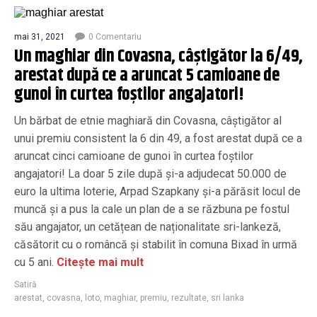
mai 31, 2021
0 Comentariu
Un maghiar din Covasna, câștigător la 6/49,
arestat după ce a aruncat 5 camioane de
gunoi în curtea foștilor angajatori!
Un bărbat de etnie maghiară din Covasna, câștigător al
unui premiu consistent la 6 din 49, a fost arestat după ce a
aruncat cinci camioane de gunoi în curtea foștilor
angajatori! La doar 5 zile după și-a adjudecat 50.000 de
euro la ultima loterie, Arpad Szapkany și-a părăsit locul de
muncă și a pus la cale un plan de a se răzbuna pe fostul
său angajator, un cetățean de naționalitate sri-lankeză,
căsătorit cu o româncă și stabilit în comuna Bixad în urmă
cu 5 ani.
Citește mai mult
Satiră
arestat
,
covasna
,
loto
,
maghiar
,
premiu
,
rezultate
,
sri lanka