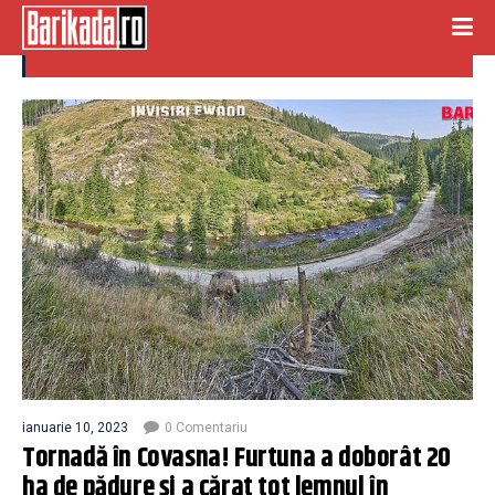
covasna
ianuarie 10, 2023
0 Comentariu
Tornadă în Covasna! Furtuna a doborât 20
ha de pădure şi a cărat tot lemnul în