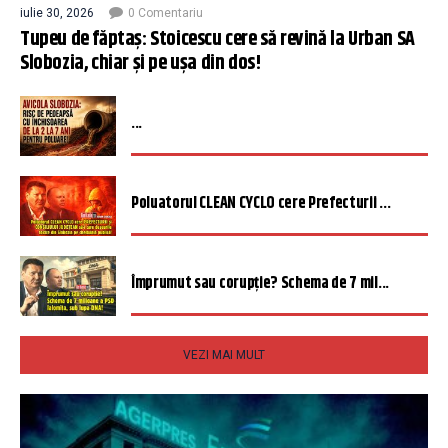
iulie 30, 2026
0 Comentariu
Tupeu de făptaș: Stoicescu cere să revină la Urban SA
Slobozia, chiar și pe ușa din dos!
...
Poluatorul CLEAN CYCLO cere Prefecturii ...
Împrumut sau corupție? Schema de 7 mil...
VEZI MAI MULT