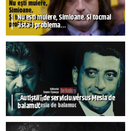
Nu ești muiere, Simioane. Și tocmai
asta-i problema…
„Autiștii” de serviciu versus Mesia de
balamuc