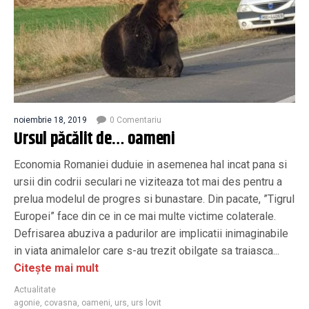
noiembrie 18, 2019
0 Comentariu
Ursul păcălit de… oameni
Economia Romaniei duduie in asemenea hal incat pana si
ursii din codrii seculari ne viziteaza tot mai des pentru a
prelua modelul de progres si bunastare. Din pacate, ”Tigrul
Europei” face din ce in ce mai multe victime colaterale.
Defrisarea abuziva a padurilor are implicatii inimaginabile
in viata animalelor care s-au trezit obilgate sa traiasca...
Citește mai mult
Actualitate
agonie
,
covasna
,
oameni
,
urs
,
urs lovit