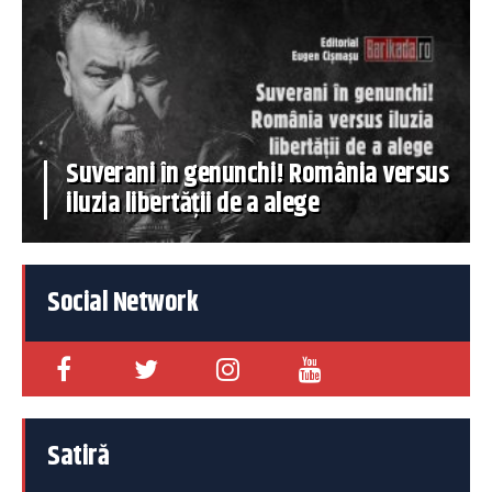
Suverani în genunchi! România versus
iluzia libertății de a alege
Social Network
Satiră