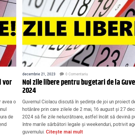
decembrie 21, 2023
0 Comentariu
 vor
Noi zile libere pentru bugetari de la Guve
2024
r avea o
Guvernul Ciolacu discută în ședința de joi un proiect d
unul
hotărâre prin care zilele de 2 mai, 16 august și 27 de
cura de
2024 să fie zile nelucrătoare, astfel încât să devină p
kend
între marile sărbători legale și weekenduri, potrivit a
guvernului.
Citește mai mult