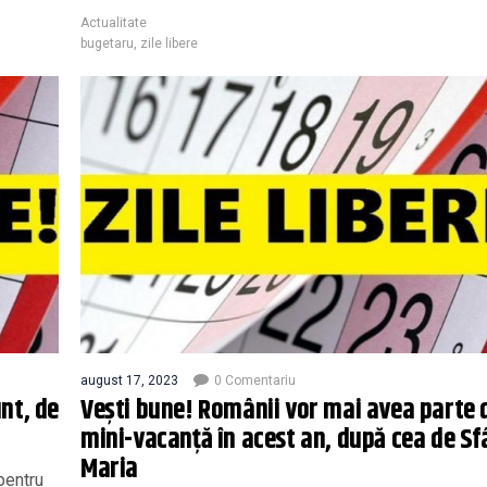
Actualitate
bugetaru
,
zile libere
august 17, 2023
0 Comentariu
unt, de
Vești bune! Românii vor mai avea parte 
mini-vacanță în acest an, după cea de S
Maria
pentru