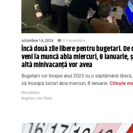
octombrie 14, 2024
0 Comentariu
Încă două zile libere pentru bugetari. De 
veni la muncă abia miercuri, 8 ianuarie, ș
altă minivacanță vor avea
Bugetarii vor începe anul 2025 cu o săptămână liberă
să înceapă lucrurl abia miercuri, 8 ianuarie.
Citește ma
Actualitate
bugetari
,
zile libere