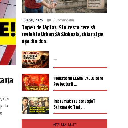
iulie 30, 2026
0 Comentariu
Tupeu de făptaș: Stoicescu cere să
revină la Urban SA Slobozia, chiar și pe
ușa din dos!
...
Poluatorul CLEAN CYCLO cere
canţa
Prefecturii ...
, cei
Împrumut sau corupție?
ja la
Schema de 7 mil...
da
VEZI MAI MULT