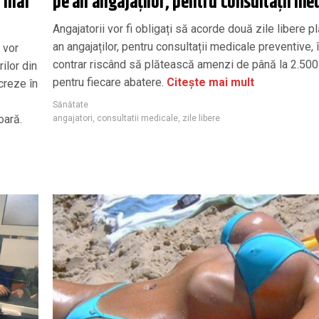
l mai
pe an angajaților, pentru consultații me
Angajatorii vor fi obligați să acorde două zile libere pl
an angajaților, pentru consultații medicale preventive, 
i vor
contrar riscând să plătească amenzi de până la 2.500 
ilor din
pentru fiecare abatere.
Citește mai mult
ucreze în
Sănătate
oară.
angajatori
,
consultatii medicale
,
zile libere