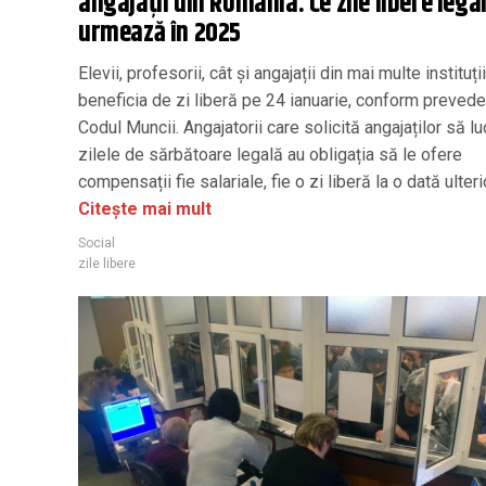
angajații din România. Ce zile libere lega
urmează în 2025
Elevii, profesorii, cât și angajații din mai multe instituți
beneficia de zi liberă pe 24 ianuarie, conform preveder
Codul Muncii. Angajatorii care solicită angajaților să l
zilele de sărbătoare legală au obligația să le ofere
compensații fie salariale, fie o zi liberă la o dată ulteri
Citește mai mult
Social
zile libere