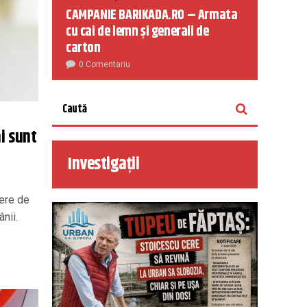
CAMPANIE BARIKADA.RO – Armata
cu cai de lemn și generali de
carton
0 Comentariu
ai sunt
Investigații
bere de
nii.