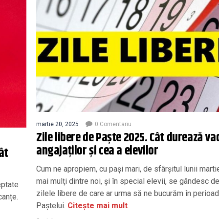
martie 20, 2025
0 Comentariu
Zile libere de Paşte 2025. Cât durează va
angajaţilor şi cea a elevilor
ât
Cum ne apropiem, cu paşi mari, de sfârşitul lunii martie
mai mulţi dintre noi, şi în special elevii, se gândesc de
eptate
zilele libere de care ar urma să ne bucurăm în perioa
canțe.
Paştelui.
Citește mai mult