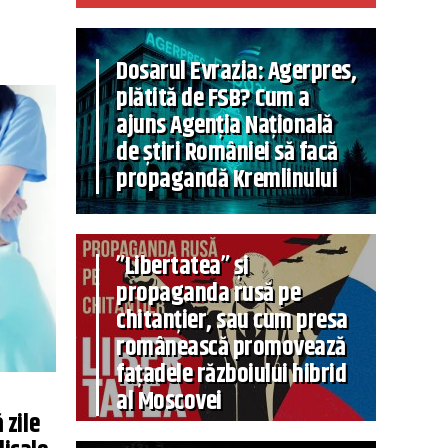
Dosarul Evrazia: Agerpres,
plătită de FSB? Cum a
ajuns Agenția Națională
de știri României să facă
propagandă Kremlinului
”Libertatea” și
propaganda rusă pe
chitanțier, sau cum presa
românească promovează
fațadele războiului hibrid
al Moscovei
 zile