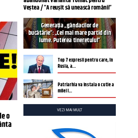
abandonat varianta Tomac pentru
Veștea / ”A reușit să unească românii”
Generația „gândacilor de
bucătărie”: „Cel mai mare partid din
lume. Puterea tineretului”
Top 7 expresii pentru care, în
Rusia, a...
Patriarhia va instala o cutie a
milei î...
VEZI MAI MULT
de o
fânta