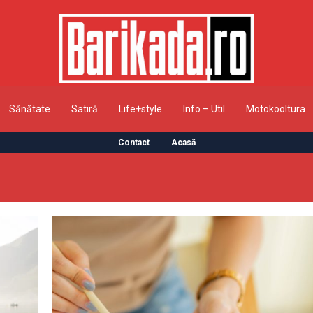
Sănătate
Satiră
Life+style
Info – Util
Motokooltura
Contact
Acasă