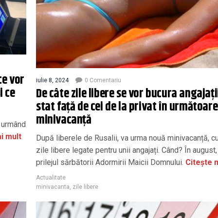
ce vor
iulie 8, 2024
0 Comentariu
i ce
De câte zile libere se vor bucura angajații
stat față de cei de la privat în următoar
minivacanță
, urmând
i mult
După liberele de Rusalii, va urma nouă minivacanță, cu
zile libere legate pentru unii angajați. Când? În august,
prilejul sărbătorii Adormirii Maicii Domnului.
Citește 
Actualitate
minivacanta
,
zile libere