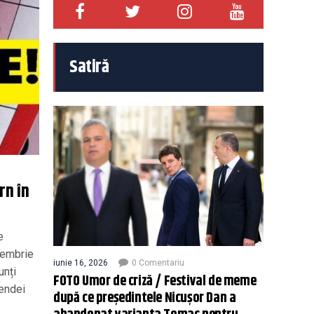
Satiră
rn în
e
cembrie
iunie 16, 2026
0 Comentariu
unți
FOTO Umor de criză / Festival de meme
gendei
după ce președintele Nicușor Dan a