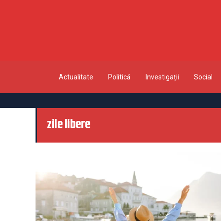
Actualitate
Politică
Investigații
Social
zile libere