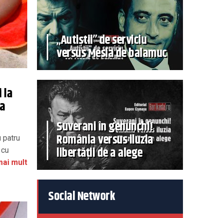
„Autiștii” de serviciu
versus Mesia de balamuc
 la
ea
Suverani în genunchi!
România versus iluzia
 patru
libertății de a alege
 cu
mai mult
Social Network