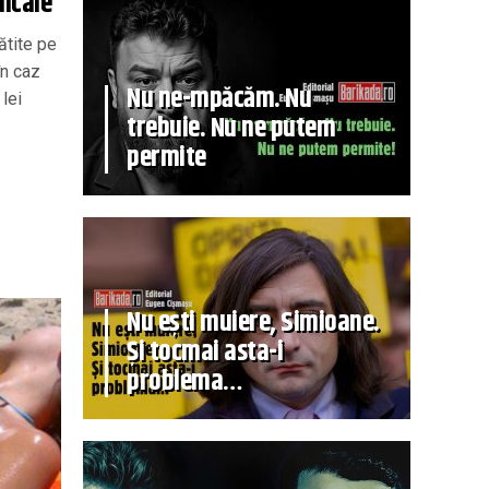
dicale
ătite pe
în caz
Nu ne-mpăcăm. Nu
lei
trebuie. Nu ne putem
permite
Nu ești muiere, Simioane.
Și tocmai asta-i
problema…