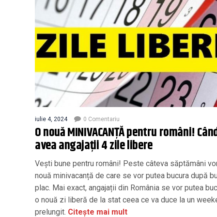
iulie 4, 2024
0 Comentariu
O nouă MINIVACANȚĂ pentru români! Când
avea angajații 4 zile libere
Vești bune pentru români! Peste câteva săptămâni vo
nouă minivacanță de care se vor putea bucura după b
plac. Mai exact, angajații din România se vor putea bu
o nouă zi liberă de la stat ceea ce va duce la un wee
prelungit.
Citește mai mult