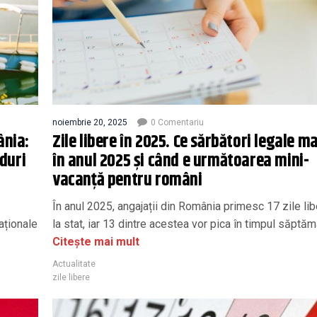
noiembrie 20, 2025
0 Comentariu
ânia:
Zile libere în 2025. Ce sărbători legale m
nduri
în anul 2025 și când e următoarea mini-
vacanță pentru români
În anul 2025, angajații din România primesc 17 zile li
aționale
la stat, iar 13 dintre acestea vor pica în timpul săptămâ
Citește mai mult
Actualitate
zile libere