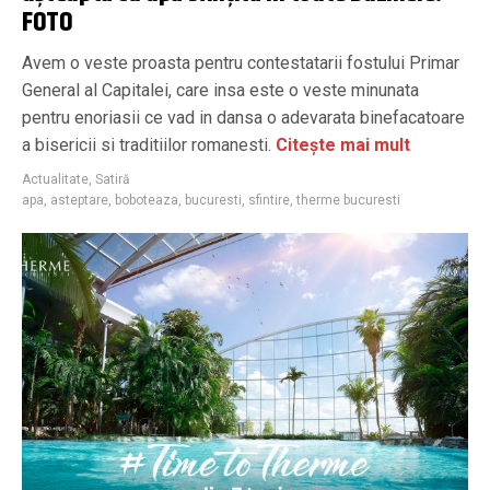
FOTO
Avem o veste proasta pentru contestatarii fostului Primar
General al Capitalei, care insa este o veste minunata
pentru enoriasii ce vad in dansa o adevarata binefacatoare
a bisericii si traditiilor romanesti.
Citește mai mult
Actualitate
,
Satiră
apa
,
asteptare
,
boboteaza
,
bucuresti
,
sfintire
,
therme bucuresti