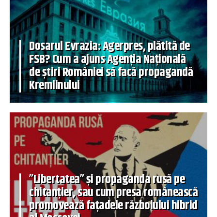
Dosarul Evrazia: Agerpres, plătită de
FSB? Cum a ajuns Agenția Națională
de știri României să facă propagandă
Kremlinului
”Libertatea” și propaganda rusă pe
chitanțier, sau cum presa românească
promovează fațadele războiului hibrid