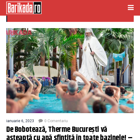
therme bucuresti
ianuarie 6, 2023
0 Comentariu
De Bobotează, Therme Bucureşti vă
aşteaptă cu apă sfinţită în toate bazinele! –