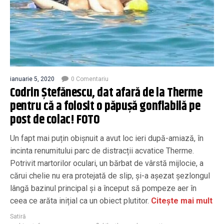
ianuarie 5, 2020
0 Comentariu
Codrin Ștefănescu, dat afară de la Therme
pentru că a folosit o păpușă gonflabilă pe
post de colac! FOTO
Un fapt mai puțin obișnuit a avut loc ieri după-amiază, în
incinta renumitului parc de distracții acvatice Therme.
Potrivit martorilor oculari, un bărbat de vârstă mijlocie, a
cărui chelie nu era protejată de slip, și-a așezat șezlongul
lângă bazinul principal și a început să pompeze aer în
ceea ce arăta inițial ca un obiect plutitor.
Citește mai mult
Satiră