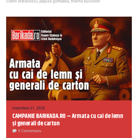
codrin stefanescu
,
papusa gonflabila
,
therme bucuresti
noiembrie 21, 2025
CAMPANIE BARIKADA.RO – Armata cu cai de lemn
și generali de carton
0 Comentariu