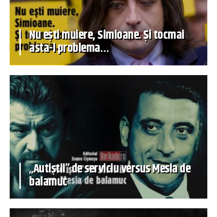
Nu ești muiere, Simioane. Și tocmai
asta-i problema…
„Autiștii” de serviciu versus Mesia de
balamuc