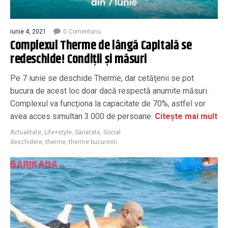
iunie 4, 2021
0 Comentariu
Complexul Therme de lângă Capitală se
redeschide! Condiții și măsuri
Pe 7 iunie se deschide Therme, dar cetăţenii se pot
bucura de acest loc doar dacă respectă anumite măsuri.
Complexul va funcţiona la capacitate de 70%, astfel vor
avea acces simultan 3.000 de persoane.
Citește mai mult
Actualitate
,
Life+style
,
Sănătate
,
Social
deschidere
,
therme
,
therme bucuresti