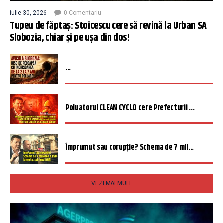
iulie 30, 2026
0 Comentariu
Tupeu de făptaș: Stoicescu cere să revină la Urban SA
Slobozia, chiar și pe ușa din dos!
...
Poluatorul CLEAN CYCLO cere Prefecturii ...
Împrumut sau corupție? Schema de 7 mil...
VEZI MAI MULT