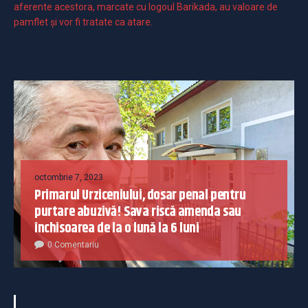
aferente acestora, marcate cu logoul Barikada, au valoare de
pamflet și vor fi tratate ca atare.
octombrie 7, 2023
Primarul Urziceniului, dosar penal pentru
purtare abuzivă! Sava riscă amenda sau
închisoarea de la o lună la 6 luni
0 Comentariu