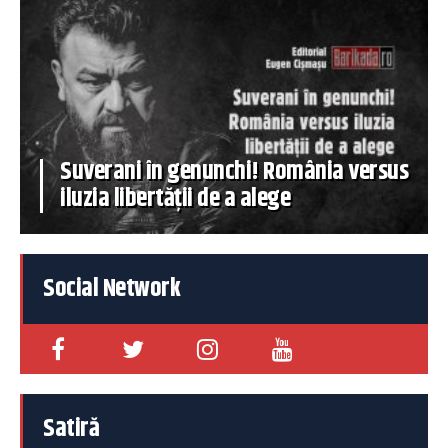
Suverani în genunchi! România versus
iluzia libertății de a alege
Social Network
Satiră