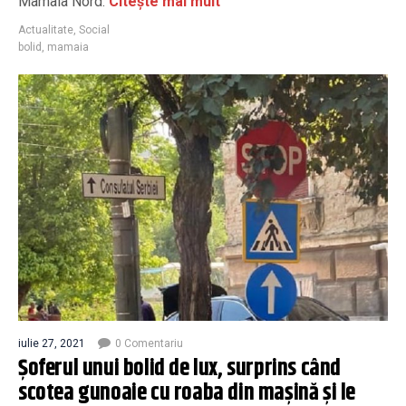
Mamaia Nord.
Citește mai mult
Actualitate
,
Social
bolid
,
mamaia
iulie 27, 2021
0 Comentariu
Șoferul unui bolid de lux, surprins când
scotea gunoaie cu roaba din mașină și le