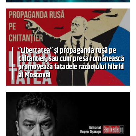
”Libertatea” și propaganda rusă pe
chitanțier, sau cum presa românească
promovează fațadele războiului hibrid
al Moscovei