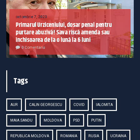
octombrie 7, 2023
Primarul Urziceniului, dosar penal pentru
purtare abuzivă! Sava riscă amenda sau
închisoarea de la o lună la 6 luni
0 Comentariu
Tags
AUR
CALIN GEORGESCU
COVID
IALOMITA
MAIA SANDU
MOLDOVA
PSD
PUTIN
REPUBLICA MOLDOVA
ROMANIA
RUSIA
UCRAINA