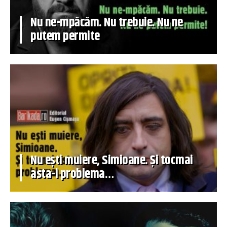
Nu ne-mpăcăm. Nu trebuie. Nu ne
putem permite
Nu ești muiere, Simioane. Și tocmai
asta-i problema…