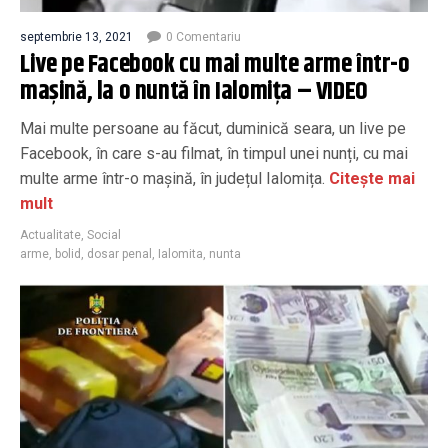
septembrie 13, 2021
0 Comentariu
Live pe Facebook cu mai multe arme într-o
mașină, la o nuntă în Ialomița – VIDEO
Mai multe persoane au făcut, duminică seara, un live pe
Facebook, în care s-au filmat, în timpul unei nunți, cu mai
multe arme într-o mașină, în județul Ialomița.
Citește mai
mult
Actualitate
,
Social
arme
,
bolid
,
dosar penal
,
Ialomita
,
nunta