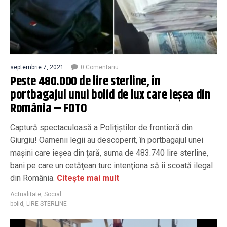
septembrie 7, 2021
0 Comentariu
Peste 480.000 de lire sterline, în
portbagajul unui bolid de lux care ieșea din
România – FOTO
Captură spectaculoasă a Poliţiştilor de frontieră din
Giurgiu! Oamenii legii au descoperit, în portbagajul unei
mașini care ieșea din țară, suma de 483.740 lire sterline,
bani pe care un cetăţean turc intenţiona să îi scoată ilegal
din România.
Citește mai mult
Actualitate
,
Social
bolid
,
LIRE STERLINE