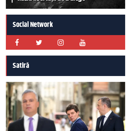
Social Network
Satiră