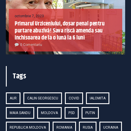
octombrie 7, 2023
Primarul Urziceniului, dosar penal pentru
purtare abuzivă! Sava riscă amenda sau
închisoarea de la o lună la 6 luni
0 Comentariu
Tags
AUR
CALIN GEORGESCU
COVID
IALOMITA
MAIA SANDU
MOLDOVA
PSD
PUTIN
REPUBLICA MOLDOVA
ROMANIA
RUSIA
UCRAINA