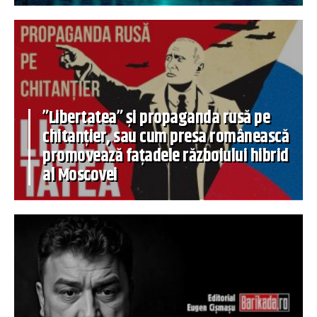
”Libertatea” și propaganda rusă pe
chitanțier, sau cum presa românească
promovează fațadele războiului hibrid
al Moscovei