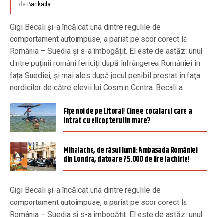
de
Barikada
Gigi Becali și-a încălcat una dintre regulile de
comportament autoimpuse, a pariat pe scor corect la
România – Suedia și s-a îmbogățit. El este de astăzi unul
dintre puținii români fericiți după înfrângerea României în
fața Suediei, și mai ales după jocul penibil prestat în fața
nordicilor de către elevii lui Cosmin Contra. Becali a...
Fiţe noi de pe Litoral! Cine e cocalarul care a
intrat cu elicopterul în mare?
Mihalache, de râsul lumii: Ambasada României
din Londra, datoare 75.000 de lire la chirie!
Gigi Becali și-a încălcat una dintre regulile de
comportament autoimpuse, a pariat pe scor corect la
România – Suedia și s-a îmbogățit. El este de astăzi unul