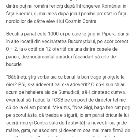
dintre puținii români fericiți după înfrângerea României în
fața Suediei, și mai ales după jocul penibil prestat în fața
nordicilor de către elevii lui Cosmin Contra.
Becali a pariat cele 1000 oi pe care le ține în Pipera, dar și
în alte locații din vecinătatea Bucureștiului, pe scor corect
0 – 2, la o cotă de 12 oferită de una dintre casele de
pariuri, deznodământul partidei făcându-l să urle de
bucurie.
”Băbăieți, știți vorba aia cu banul la ban trage și oițele la
oier? Păi, s-a adeverit ea, s-a adeverit? O să-l sun chiar
acum pe hahalera aia de Șumudică, să-l cinstesc cumva,
eventual să-l aduc la FCSB pe un post de director tehnic,
că de la el am pontul. Mi-a zis, ”Nea Gigi, bagă bre cât poți
pe scorul ăsta, că treaba e sigură, io am pariat dricurile lui
socră-miu și Contra sala de festivități a nevesti-sii, și de
mâine, gata, ne asociem și devenim cea mai mare firmă de