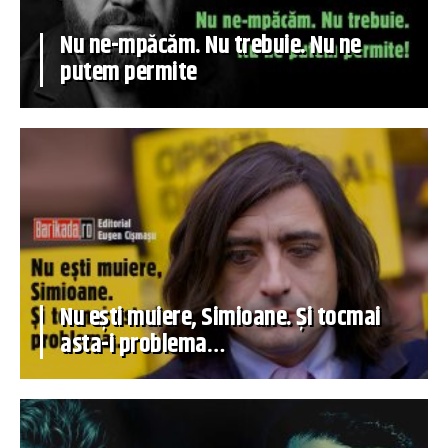
Nu ne-mpăcăm. Nu trebuie. Nu ne
putem permite
Nu ești muiere, Simioane. Și tocmai
asta-i problema…