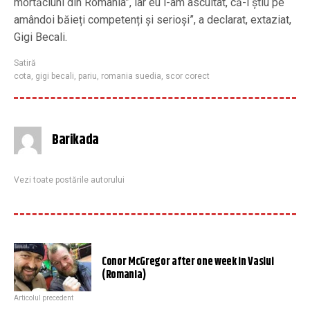
mortăciuni din România”, iar eu l-am ascultat, că-i știu pe
amândoi băieți competenți și serioși”, a declarat, extaziat,
Gigi Becali.
Satiră
cota
,
gigi becali
,
pariu
,
romania suedia
,
scor corect
Barikada
Vezi toate postările autorului
Conor McGregor after one week in Vaslui
(Romania)
Articolul precedent