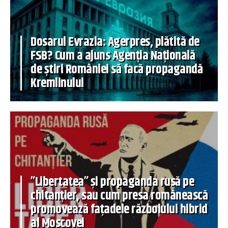
Dosarul Evrazia: Agerpres, plătită de
FSB? Cum a ajuns Agenția Națională
de știri României să facă propagandă
Kremlinului
”Libertatea” și propaganda rusă pe
chitanțier, sau cum presa românească
promovează fațadele războiului hibrid
al Moscovei