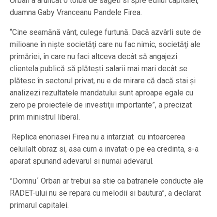
Orban a aruncat o tolba de sageti si spre edilul capitalei,
duamna Gaby Vranceanu Pandele Firea.
“Cine seamănă vânt, culege furtună. Dacă azvârli sute de
milioane în nişte societăţi care nu fac nimic, societăţi ale
primăriei, în care nu faci altceva decât să angajezi
clientela publică să plăteşti salarii mai mari decât se
plătesc în sectorul privat, nu e de mirare că dacă stai şi
analizezi rezultatele mandatului sunt aproape egale cu
zero pe proiectele de investiţii importante”, a precizat
prim ministrul liberal.
Replica enoriasei Firea nu a intarziat cu intoarcerea
celuilalt obraz si, asa cum a invatat-o pe ea credinta, s-a
aparat spunand adevarul si numai adevarul.
”Domnu´ Orban ar trebui sa stie ca batranele conducte ale
RADET-ului nu se repara cu melodii si bautura”, a declarat
primarul capitalei.