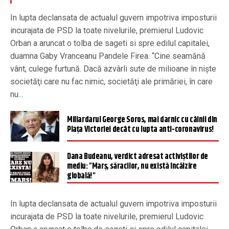
In lupta declansata de actualul guvern impotriva imposturii
incurajata de PSD la toate nivelurile, premierul Ludovic
Orban a aruncat o tolba de sageti si spre edilul capitalei,
duamna Gaby Vranceanu Pandele Firea. “Cine seamănă
vânt, culege furtună. Dacă azvârli sute de milioane în nişte
societăţi care nu fac nimic, societăţi ale primăriei, în care
nu...
Miliardarul George Soros, mai darnic cu câinii din
Piața Victoriei decât cu lupta anti-coronavirus!
Dana Budeanu, verdict adresat activiștilor de
mediu: ”Marș, săracilor, nu există încălzire
globală!”
In lupta declansata de actualul guvern impotriva imposturii
incurajata de PSD la toate nivelurile, premierul Ludovic