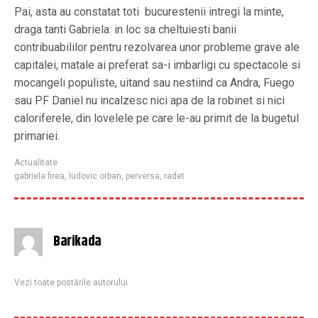
Pai, asta au constatat toti bucurestenii intregi la minte,
draga tanti Gabriela: in loc sa cheltuiesti banii
contribuabililor pentru rezolvarea unor probleme grave ale
capitalei, matale ai preferat sa-i imbarligi cu spectacole si
mocangeli populiste, uitand sau nestiind ca Andra, Fuego
sau PF Daniel nu incalzesc nici apa de la robinet si nici
caloriferele, din lovelele pe care le-au primit de la bugetul
primariei.
Actualitate
gabriela firea
,
ludovic orban
,
perversa
,
radet
Barikada
Vezi toate postările autorului