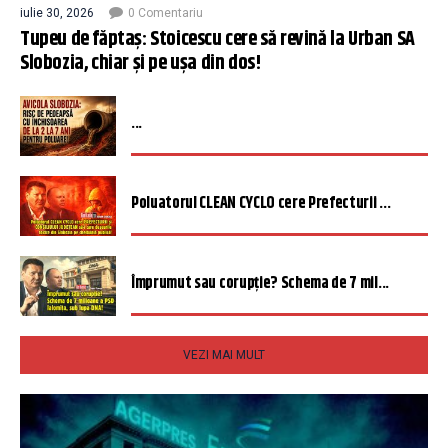
iulie 30, 2026
0 Comentariu
Tupeu de făptaș: Stoicescu cere să revină la Urban SA
Slobozia, chiar și pe ușa din dos!
...
Poluatorul CLEAN CYCLO cere Prefecturii ...
Împrumut sau corupție? Schema de 7 mil...
VEZI MAI MULT