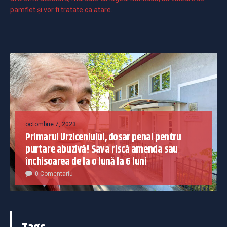
pamflet și vor fi tratate ca atare.
octombrie 7, 2023
Primarul Urziceniului, dosar penal pentru
purtare abuzivă! Sava riscă amenda sau
închisoarea de la o lună la 6 luni
0 Comentariu