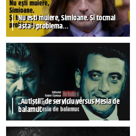
Nu ești muiere, Simioane. Și tocmai
asta-i problema…
„Autiștii” de serviciu versus Mesia de
balamuc