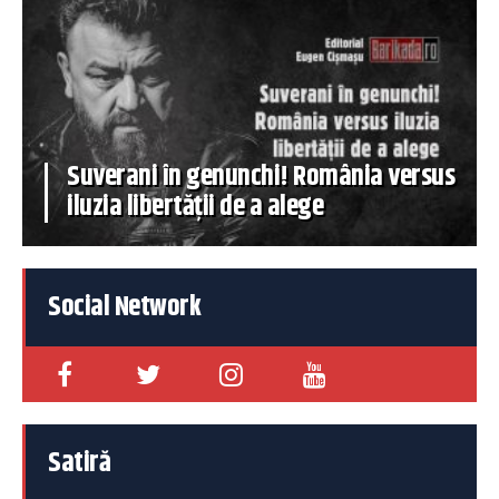
Suverani în genunchi! România versus
iluzia libertății de a alege
Social Network
Satiră