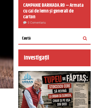
CAMPANIE BARIKADA.RO – Armata
cu cai de lemn și generali de
carton
0 Comentariu
Investigații