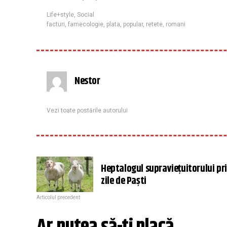
Life+style
,
Social
facturi
,
famecologie
,
plata
,
popular
,
retete
,
romani
Nestor
Vezi toate postările autorului
Heptalogul supraviețuitorului pr
zile de Paști
Articolul precedent