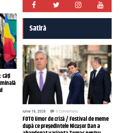
Satiră
 câți
riminală
ul
iunie 16, 2026
0 Comentariu
FOTO Umor de criză / Festival de meme
după ce președintele Nicușor Dan a