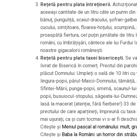
Rețetă pentru plata întreținerii.
Achiziționaț
aceeași cantitate de un litru câte un pumn din
bănuț, punguliță, scaiul-dracului, șofran-galbe
cucului, simțitoare, floarea-hoțului, scumpin
proaspătă fiertura, cel puțin jumătate de litru î
români, cu îmbrățișări, cântece ale lui Furdui 
noastre gigacalorii românești.
Rețetă pentru plata taxei bisericești.
Se va 
livrat de Biserică în comerț. Preotul din parohi
plăcut Domnului. Umpleți o oală de 10 litri cu 
lingura-popii, părul-Maicii-Domnului, tămâiță
Sfintei-Mării, punga-popii, smirnă, scaunul-lu
popii, busuiocul-stopului, săgeata-lui-Dumneze
lasă la macerat (atenție, fără fierbere!) 33 de
preotului de care aparțineți, împreună cu taxa
mai ușurați, ca și cum tocmai vi s-ar fi deschis
Citește și
Meniul pascal al românului: mult, gra
Citește și
Baba la Români: un horror din străb