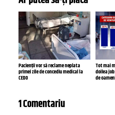
Ar putea să-ți placă
Pacienții vor să reclame neplata
Tot mai mu
primei zile de concediu medical la
doilea job
CEDO
de oameni
1 Comentariu