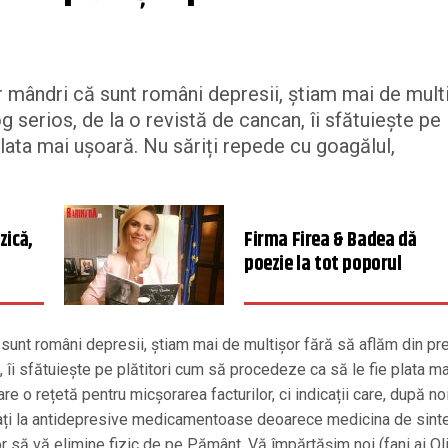
r mândri că sunt români depresii, știam mai de mult
 serios, de la o revistă de cancan, îi sfătuiește pe
lata mai ușoară. Nu săriți repede cu goagălul,
zică,
Firma Firea & Badea dă
poezie la tot poporul
 sunt români depresii, știam mai de multișor fără să aflăm din pr
 îi sfătuiește pe plătitori cum să procedeze ca să le fie plata ma
e o rețetă pentru micșorarea facturilor, ci indicații care, după noi
lați la antidepresive medicamentoase deoarece medicina de sint
or să vă elimine fizic de pe Pământ. Vă împărtășim noi (fani ai Oli