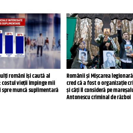
lți români își caută al
Românii și Mișcarea legionară:
: costul vieții împinge mii
cred că a fost o organizație c
 spre muncă suplimentară
și câți îl consideră pe mareșal
Antonescu criminal de război