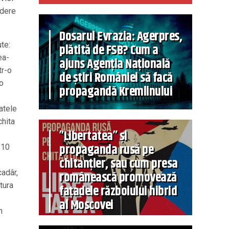
ndere
Dosarul Evrazia: Agerpres,
te:
plătită de FSB? Cum a
ea-
ajuns Agenția Națională
tr-o
de știri României să facă
 o
propagandă Kremlinului
atele
chita
”Libertatea” și
propaganda rusă pe
 10
chitanțier, sau cum presa
cadâr,
românească promovează
rtura
fațadele războiului hibrid
al Moscovei
m