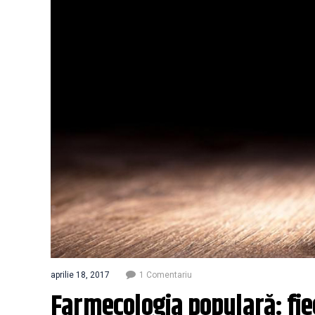
aprilie 18, 2017
1 Comentariu
Farmecologia populară: fie