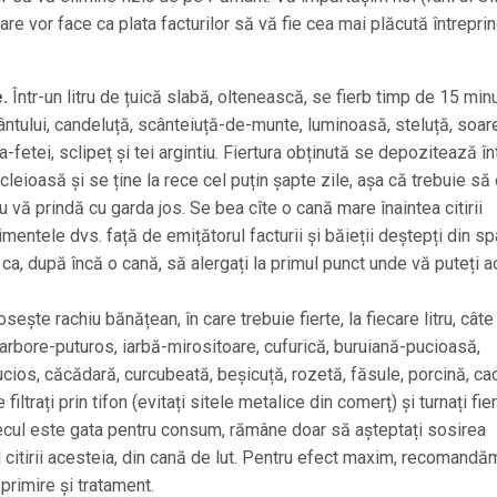
care vor face ca plata facturilor să vă fie cea mai plăcută întrepri
.
Într-un litru de țuică slabă, oltenească, se fierb timp de 15 minu
ântului, candeluță, scânteiuță-de-munte, luminoasă, steluță, soar
ța-fetei, sclipeț și tei argintiu. Fiertura obținută se depozitează în
cleioasă și se ține la rece cel puțin șapte zile, așa că trebuie să
 vă prindă cu garda jos. Se bea cîte o cană mare înaintea citirii
imentele dvs. față de emițătorul facturii și băieții deștepți din sp
a, după încă o cană, să alergați la primul punct unde vă puteți a
sește rachiu bănățean, în care trebuie fierte, la fiecare litru, câte
, arbore-puturos, iarbă-mirositoare, cufurică, buruiană-pucioasă,
ucios, căcădară, curcubeată, beșicuță, rozetă, făsule, porcină, ca
ltrați prin tifon (evitați sitele metalice din comerț) și turnați fie
tecul este gata pentru consum, rămâne doar să așteptați sosirea
pul citirii acesteia, din cană de lut. Pentru efect maxim, recomandă
 primire și tratament.