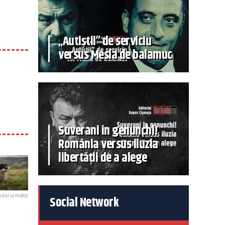
„Autiștii” de serviciu
versus Mesia de balamuc
Suverani în genunchi!
România versus iluzia
libertății de a alege
colul următor
Social Network