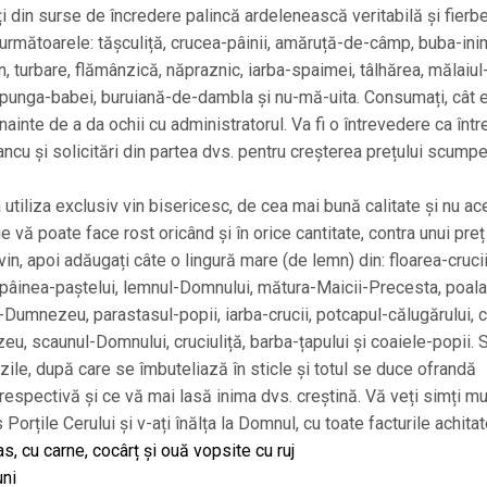
i din surse de încredere palincă ardelenească veritabilă și fierbe
 următoarele: tășculiță, crucea-pâinii, amăruță-de-câmp, buba-inim
n, turbare, flămânzică, năpraznic, iarba-spaimei, tâlhărea, mălaiul
ă, punga-babei, buruiană-de-dambla și nu-mă-uita. Consumați, cât 
nainte de a da ochii cu administratorul. Va fi o întrevedere ca între
Iancu și solicitări din partea dvs. pentru creșterea prețului scumpe
utiliza exclusiv vin bisericesc, de cea mai bună calitate și nu ac
e vă poate face rost oricând și în orice cantitate, contra unui preț
vin, apoi adăugați câte o lingură mare (de lemn) din: floarea-crucii
, pâinea-paștelui, lemnul-Domnului, mătura-Maicii-Precesta, poala
i-Dumnezeu, parastasul-popii, iarba-crucii, potcapul-călugărului, 
u, scaunul-Domnului, cruciuliță, barba-țapului și coaiele-popii. 
 zile, după care se îmbuteliază în sticle și totul se duce ofrandă
 respectivă și ce vă mai lasă inima dvs. creștină. Vă veți simți mu
 Porțile Cerului și v-ați înălța la Domnul, cu toate facturile achitat
s, cu carne, cocârț și ouă vopsite cu ruj
uni