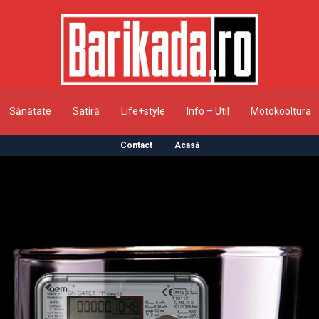
Sănătate
Satiră
Life+style
Info – Util
Motokooltura
Contact
Acasă