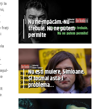
ți la
ii,
-
Nu ne-mpăcăm. Nu
e
trebuie. Nu ne putem
 frați
permite
i
ela
,
-
Nu ești muiere, Simioane.
cașul-
Și tocmai asta-i
Se
problema…
lt
e.