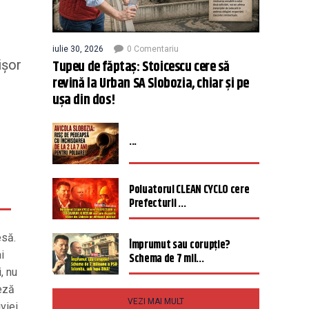
iulie 30, 2026
0 Comentariu
Tupeu de făptaș: Stoicescu cere să
ișor
revină la Urban SA Slobozia, chiar și pe
ușa din dos!
...
Poluatorul CLEAN CYCLO cere
Prefecturii ...
esă.
Împrumut sau corupție?
i
Schema de 7 mil...
, nu
eză
VEZI MAI MULT
viei