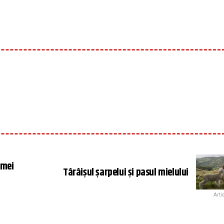
imei
Târâișul șarpelui și pasul mielului
Arti