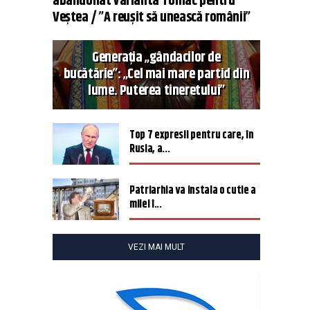
abandonat varianta Tomac pentru
Veștea / ”A reușit să unească românii”
Generația „gândacilor de
bucătărie”: „Cel mai mare partid din
lume. Puterea tineretului”
Top 7 expresii pentru care, în
Rusia, a...
Patriarhia va instala o cutie a
milei î...
VEZI MAI MULT