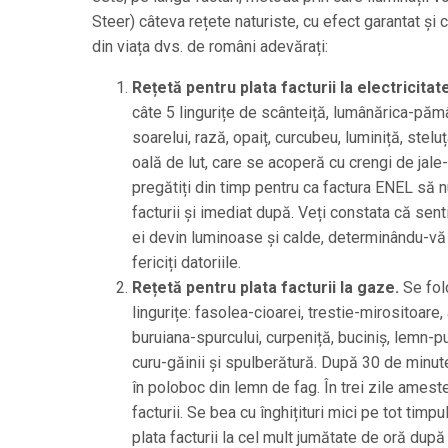
Steer) câteva rețete naturiste, cu efect garantat și 
din viața dvs. de români adevărați:
Rețetă pentru plata facturii la electricitate
câte 5 lingurițe de scânteiță, lumânărica-păm
soarelui, rază, opaiț, curcubeu, luminiță, stelu
oală de lut, care se acoperă cu crengi de jale-
pregătiți din timp pentru ca factura ENEL să nu
facturii și imediat după. Veți constata că sent
ei devin luminoase și calde, determinându-vă c
fericiți datoriile.
Rețetă pentru plata facturii la gaze.
Se folo
lingurițe: fasolea-cioarei, trestie-mirositoare
buruiana-spurcului, curpeniță, buciniș, lemn-p
curu-găinii și spulberătură. După 30 de minute fi
în poloboc din lemn de fag. În trei zile ames
facturii. Se bea cu înghițituri mici pe tot tim
plata facturii la cel mult jumătate de oră după