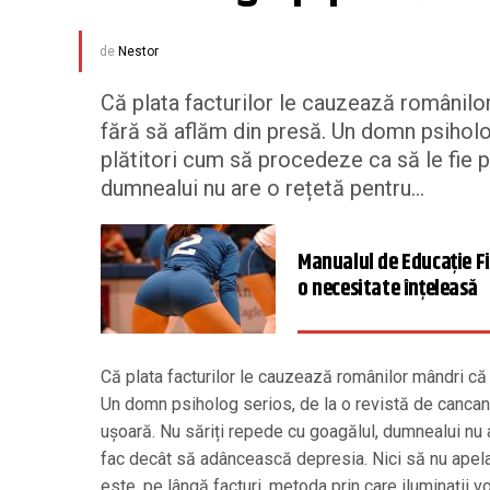
de
Nestor
Că plata facturilor le cauzează românilo
fără să aflăm din presă. Un domn psiholog
plătitori cum să procedeze ca să le fie p
dumnealui nu are o rețetă pentru...
Manualul de Educație Fi
o necesitate înțeleasă
Că plata facturilor le cauzează românilor mândri că
Un domn psiholog serios, de la o revistă de cancan,
ușoară. Nu săriți repede cu goagălul, dumnealui nu ar
fac decât să adâncească depresia. Nici să nu ape
este, pe lângă facturi, metoda prin care iluminații v