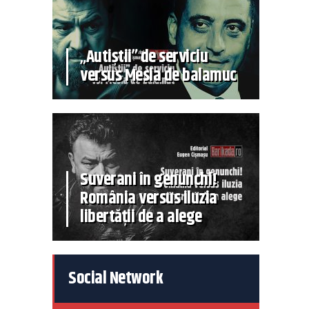
„Autiștii” de serviciu
versus Mesia de balamuc
Suverani în genunchi!
România versus iluzia
libertății de a alege
Social Network