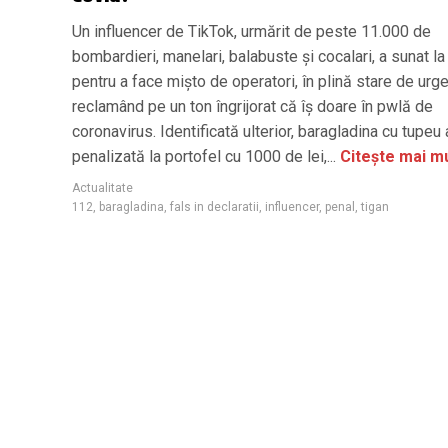
Un influencer de TikTok, urmărit de peste 11.000 de
bombardieri, manelari, balabuste și cocalari, a sunat l
pentru a face mișto de operatori, în plină stare de urge
reclamând pe un ton îngrijorat că îș doare în pwlă de
coronavirus. Identificată ulterior, baragladina cu tupeu 
penalizată la portofel cu 1000 de lei,...
Citește mai mu
Actualitate
112
,
baragladina
,
fals in declaratii
,
influencer
,
penal
,
tigan