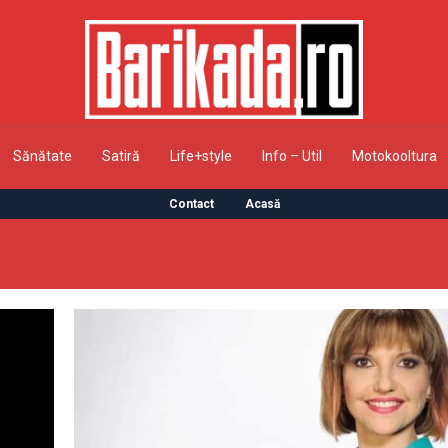
Sănătate
Satiră
Life+style
Info – Util
Motokooltura
Contact
Acasă