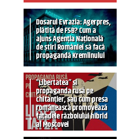
Dosarul Evrazia: Agerpres,
plătită de FSB? Cum a
ajuns Agenția Națională
de știri României să facă
propagandă Kremlinului
”Libertatea” și
propaganda rusă pe
chitanțier, sau cum presa
românească promovează
fațadele războiului hibrid
al Moscovei