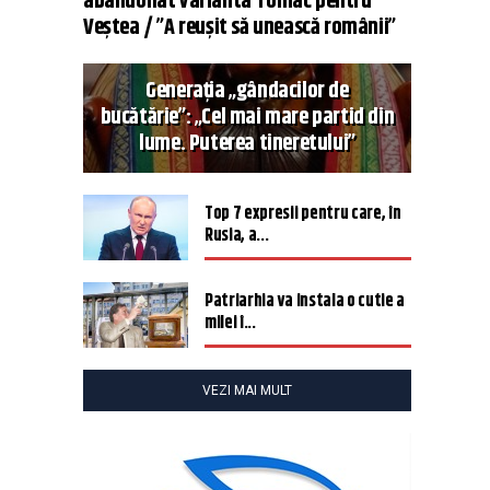
abandonat varianta Tomac pentru
Veștea / ”A reușit să unească românii”
Generația „gândacilor de
bucătărie”: „Cel mai mare partid din
lume. Puterea tineretului”
Top 7 expresii pentru care, în
Rusia, a...
Patriarhia va instala o cutie a
milei î...
VEZI MAI MULT