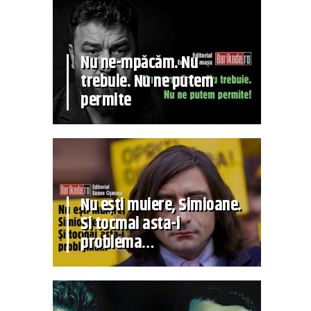
Nu ne-mpăcăm. Nu
trebuie. Nu ne putem
permite
Nu ești muiere, Simioane.
Și tocmai asta-i
problema…