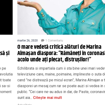
martie 26, 2020
1 Comentariu
i
O mare vedetă critică alături de Marina
să și
Almașan diaspora: ”Rămâneți în coronas
acolo unde ați plecat, distrușilor!”
e pe
Echilibrata si impartiala cum ii sta bine unei mari ved
evolutia
televiziune care, maine, poimaine, implineste o suta d
t toate
cand ”ne distrează pe micul ecran”, Marina Almajan a 
i sa-si
diasporei un mesaj cum rar se poate auzi si vedea in 
n moment
public. “Cei care ne-au adus in dar, de Paste, coronavi
sunt aia...
Citește mai mult
Actualitate