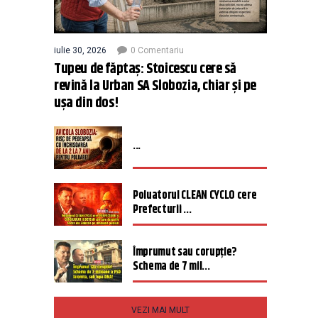
iulie 30, 2026
0 Comentariu
Tupeu de făptaș: Stoicescu cere să
revină la Urban SA Slobozia, chiar și pe
ușa din dos!
...
Poluatorul CLEAN CYCLO cere
Prefecturii ...
Împrumut sau corupție?
Schema de 7 mil...
VEZI MAI MULT