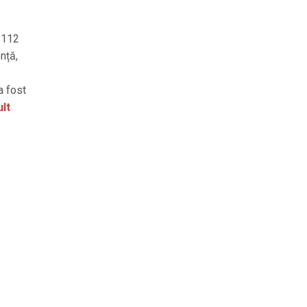
a 112
nță,
a fost
lt