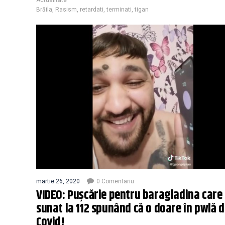
Brăila
,
Rasism
,
retardati
,
terminati
,
tigan
martie 26, 2020
0 Comentariu
VIDEO: Pușcărie pentru baragladina care
sunat la 112 spunând că o doare în pwlă 
Covid!