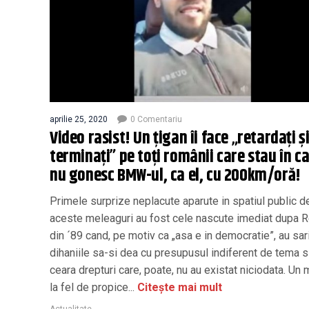
aprilie 25, 2020
0 Comentariu
Video rasist! Un țigan îi face „retardați ș
terminați” pe toți românii care stau în ca
nu gonesc BMW-ul, ca el, cu 200km/oră!
Primele surprize neplacute aparute in spatiul public d
aceste meleaguri au fost cele nascute imediat dupa R
din ´89 cand, pe motiv ca „asa e in democratie”, au sari
dihaniile sa-si dea cu presupusul indiferent de tema s
ceara drepturi care, poate, nu au existat niciodata. U
la fel de propice...
Citește mai mult
Actualitate