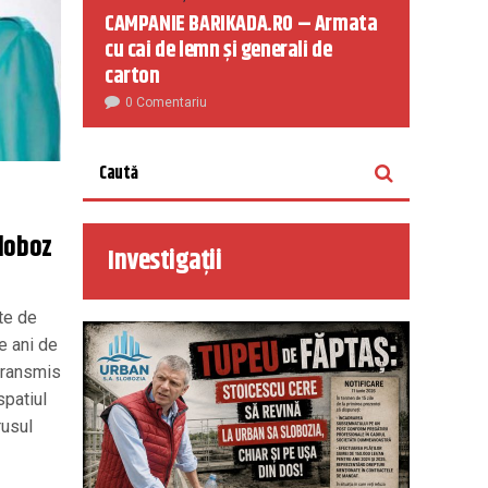
CAMPANIE BARIKADA.RO – Armata
cu cai de lemn și generali de
carton
0 Comentariu
loboz
Investigații
ete de
e ani de
transmis
spatiul
rusul