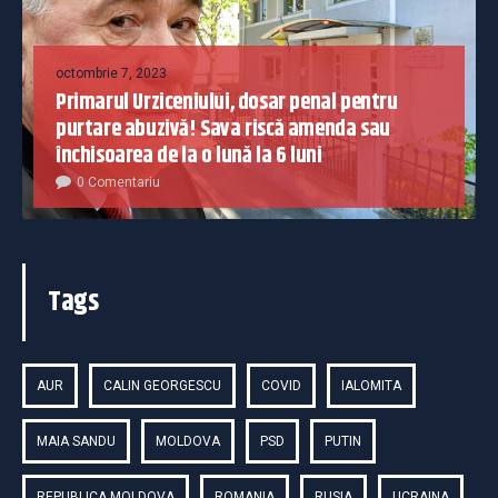
octombrie 7, 2023
Primarul Urziceniului, dosar penal pentru
purtare abuzivă! Sava riscă amenda sau
închisoarea de la o lună la 6 luni
0 Comentariu
Tags
AUR
CALIN GEORGESCU
COVID
IALOMITA
MAIA SANDU
MOLDOVA
PSD
PUTIN
REPUBLICA MOLDOVA
ROMANIA
RUSIA
UCRAINA