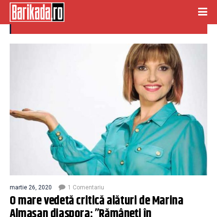
mare vedeta
martie 26, 2020
1 Comentariu
O mare vedetă critică alături de Marina
Almașan diaspora: ”Rămâneți în