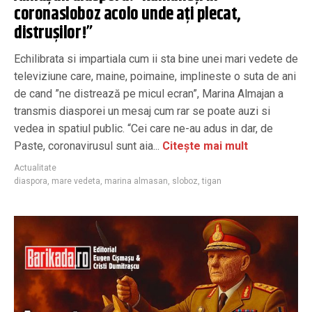
coronasloboz acolo unde ați plecat,
distrușilor!”
Echilibrata si impartiala cum ii sta bine unei mari vedete de
televiziune care, maine, poimaine, implineste o suta de ani
de cand ”ne distrează pe micul ecran”, Marina Almajan a
transmis diasporei un mesaj cum rar se poate auzi si
vedea in spatiul public. “Cei care ne-au adus in dar, de
Paste, coronavirusul sunt aia...
Citește mai mult
Actualitate
diaspora
,
mare vedeta
,
marina almasan
,
sloboz
,
tigan