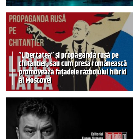
”Libertatea” și propaganda rusă pe
chitanțier, sau cum presa românească
promovează fațadele războiului hibrid
al Moscovei