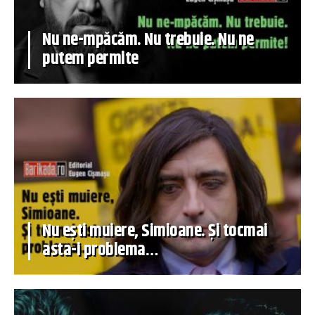
Nu ne-mpăcăm. Nu trebuie. Nu ne
putem permite
Nu ești muiere, Simioane. Și tocmai
asta-i problema…