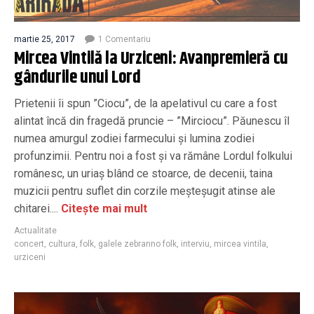
martie 25, 2017
1 Comentariu
Mircea Vintilă la Urziceni: Avanpremieră cu
gândurile unui Lord
Prietenii îi spun ”Ciocu”, de la apelativul cu care a fost
alintat încă din fragedă pruncie – ”Mirciocu”. Păunescu îl
numea amurgul zodiei farmecului și lumina zodiei
profunzimii. Pentru noi a fost și va rămâne Lordul folkului
românesc, un uriaș blând ce stoarce, de decenii, taina
muzicii pentru suflet din corzile meșteșugit atinse ale
chitarei....
Citește mai mult
Actualitate
concert
,
cultura
,
folk
,
galele zebranno folk
,
interviu
,
mircea vintila
,
urziceni