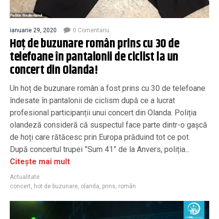
ianuarie 29, 2020
0 Comentariu
Hoț de buzunare român prins cu 30 de
telefoane în pantalonii de ciclist la un
concert din Olanda!
Un hoț de buzunare român a fost prins cu 30 de telefoane
îndesate în pantalonii de ciclism după ce a lucrat
profesional participanții unui concert din Olanda. Poliția
olandeză consideră că suspectul face parte dintr-o gașcă
de hoți care rătăcesc prin Europa prăduind tot ce pot.
După concertul trupei ”Sum 41” de la Anvers, poliția...
Citește mai mult
Actualitate
concert
,
hot de buzunare
,
olanda
,
prins
,
român