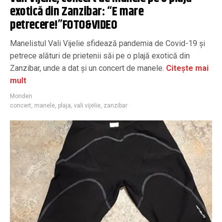
exotică din Zanzibar: “E mare
petrecere!”FOTO&VIDEO
Manelistul Vali Vijelie sfidează pandemia de Covid-19 și
petrece alături de prietenii săi pe o plajă exotică din
Zanzibar, unde a dat și un concert de manele.
Citește mai
mult
Monden
concert
,
manele
,
plaja
,
vali vijelie
,
zanzibar