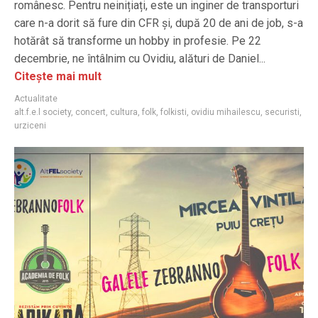
românesc. Pentru neinițiați, este un inginer de transporturi
care n-a dorit să fure din CFR și, după 20 de ani de job, s-a
hotărât să transforme un hobby in profesie. Pe 22
decembrie, ne întâlnim cu Ovidiu, alături de Daniel...
Citește mai mult
Actualitate
alt.f.e.l society
,
concert
,
cultura
,
folk
,
folkisti
,
ovidiu mihailescu
,
securisti
,
urziceni