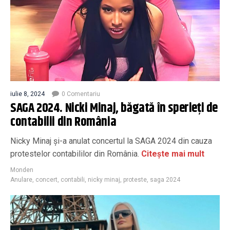
iulie 8, 2024
0 Comentariu
SAGA 2024. Nicki Minaj, băgată în sperieți de
contabilii din România
Nicky Minaj și-a anulat concertul la SAGA 2024 din cauza
protestelor contabililor din România.
Citește mai mult
Monden
Anulare
,
concert
,
contabili
,
nicky minaj
,
proteste
,
saga 2024