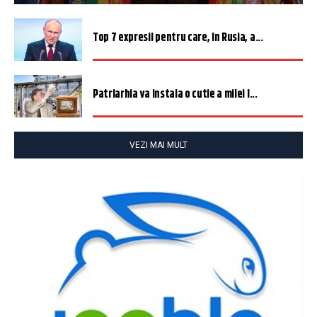
Top 7 expresii pentru care, în Rusia, a...
Patriarhia va instala o cutie a milei î...
VEZI MAI MULT