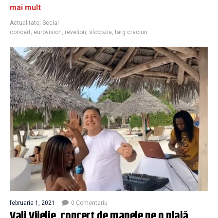
mai mult
Actualitate
,
Social
concert
,
eurovision
,
revelion
,
slobozia
,
targ craciun
februarie 1, 2021
0 Comentariu
Vali Vijelie, concert de manele pe o plajă