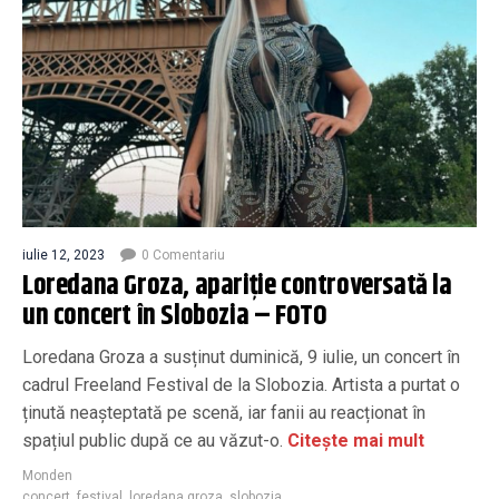
iulie 12, 2023
0 Comentariu
Loredana Groza, apariție controversată la
un concert în Slobozia – FOTO
Loredana Groza a susținut duminică, 9 iulie, un concert în
cadrul Freeland Festival de la Slobozia. Artista a purtat o
ținută neașteptată pe scenă, iar fanii au reacționat în
spațiul public după ce au văzut-o.
Citește mai mult
Monden
concert
,
festival
,
loredana groza
,
slobozia