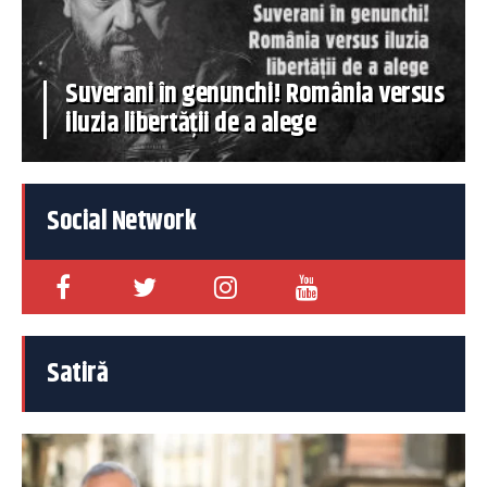
Suverani în genunchi! România versus
iluzia libertății de a alege
Social Network
Satiră