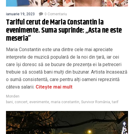
ianuarie 19, 2023
0 Comentariu
Tariful cerut de Maria Constantin la
evenimente. Suma suprinde: „Asta ne este
meseria”
Maria Constantin este una dintre cele mai apreciate
interprete de muzică populară de la noi din țară, iar cei
care își doresc să se bucure de prezența ei la petreceri
trebuie să scoată bani mulți din buzunar. Artista încasează
o sumă consistentă, care pentru alți oameni reprezintă
câteva salarii.
Citește mai mult
Monden
bani
,
concert
,
evenimente
,
maria constantin
,
Survivor România
,
tarif