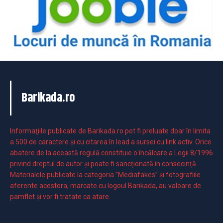
Barikada.ro
Informaţiile publicate de Barikada.ro pot fi preluate doar în limita
a 500 de caractere şi cu citarea în lead a sursei cu link activ. Orice
abatere de la această regulă constituie o încălcare a Legii 8/1996
privind dreptul de autor și poate fi sancționată în consecință.
Materialele publicate la categoria ”Mediafakes” și fotografiile
aferente acestora, marcate cu logoul Barikada, au valoare de
pamflet și vor fi tratate ca atare.