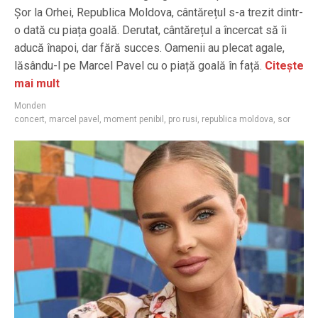
Șor la Orhei, Republica Moldova, cântărețul s-a trezit dintr-
o dată cu piața goală. Derutat, cântărețul a încercat să îi
aducă înapoi, dar fără succes. Oamenii au plecat agale,
lăsându-l pe Marcel Pavel cu o piață goală în față.
Citește
mai mult
Monden
concert
,
marcel pavel
,
moment penibil
,
pro rusi
,
republica moldova
,
sor