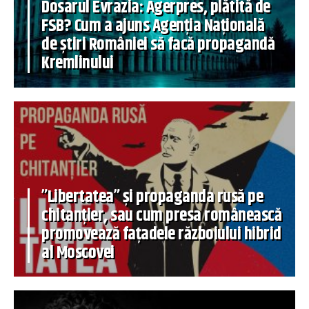
Dosarul Evrazia: Agerpres, plătită de
FSB? Cum a ajuns Agenția Națională
de știri României să facă propagandă
Kremlinului
”Libertatea” și propaganda rusă pe
chitanțier, sau cum presa românească
promovează fațadele războiului hibrid
al Moscovei