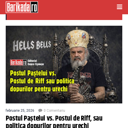
concert
februarie 25, 2026
0 Comentariu
Postul Paștelui vs. Postul de Riff, sau
politica dopurilor pentru urechi