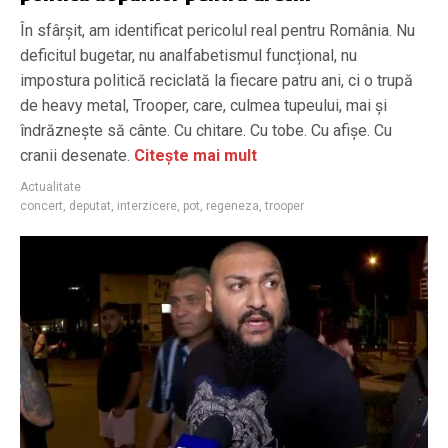
În sfârșit, am identificat pericolul real pentru România. Nu
deficitul bugetar, nu analfabetismul funcțional, nu
impostura politică reciclată la fiecare patru ani, ci o trupă
de heavy metal, Trooper, care, culmea tupeului, mai și
îndrăznește să cânte. Cu chitare. Cu tobe. Cu afișe. Cu
cranii desenate.
Citește mai mult
Actualitate
concert
,
deputat
,
interzicere
,
pot
,
regeneza
,
trooper