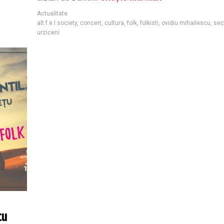
Actualitate
alt.f.e.l society
,
concert
,
cultura
,
folk
,
folkisti
,
ovidiu mihailescu
,
sec
urziceni
cu