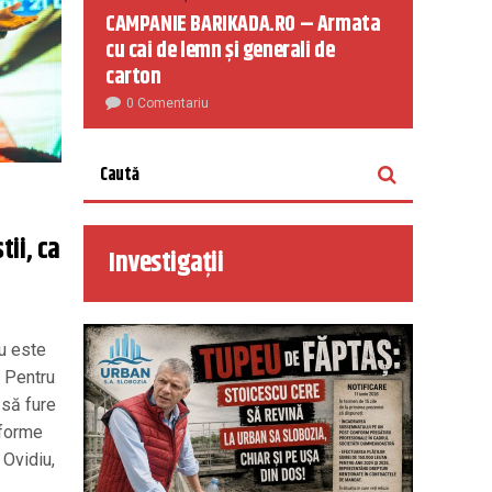
CAMPANIE BARIKADA.RO – Armata
cu cai de lemn și generali de
carton
0 Comentariu
tii, ca
Investigații
cu este
. Pentru
 să fure
sforme
 Ovidiu,