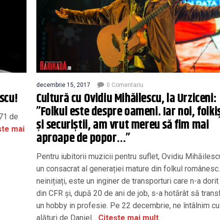
decembrie 15, 2017
0 Comentariu
escu!
Cultură cu Ovidiu Mihăilescu, la Urziceni:
”Folkul este despre oameni. Iar noi, folkiș
 71 de
și securiștii, am vrut mereu să fim mai
ște mai
aproape de popor…”
Pentru iubitorii muzicii pentru suflet, Ovidiu Mihăiles
un consacrat al generației mature din folkul românesc
neinițiați, este un inginer de transporturi care n-a dorit
din CFR și, după 20 de ani de job, s-a hotărât să tran
un hobby in profesie. Pe 22 decembrie, ne întâlnim cu
alături de Daniel...
Citește mai mult