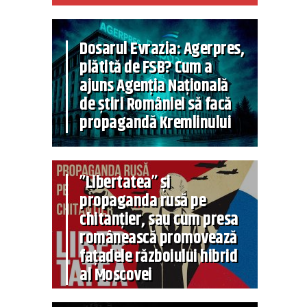
Dosarul Evrazia: Agerpres,
plătită de FSB? Cum a
ajuns Agenția Națională
de știri României să facă
propagandă Kremlinului
”Libertatea” și
propaganda rusă pe
chitanțier, sau cum presa
românească promovează
fațadele războiului hibrid
al Moscovei