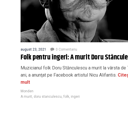
august 23, 2021
0 Comentariu
Folk pentru îngeri: A murit Doru Stăncul
Muzicianul folk Doru Stănculescu a murit la vârsta de
ani, a anunţat pe Facebook artistul Nicu Alifantis.
Cite
mult
Monden
A murit
,
doru stanculescu
,
folk
,
ingeri