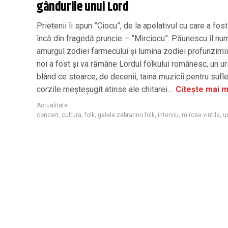
gândurile unui Lord
Prietenii îi spun ”Ciocu”, de la apelativul cu care a fost
încă din fragedă pruncie – ”Mirciocu”. Păunescu îl nu
amurgul zodiei farmecului și lumina zodiei profunzimii
noi a fost și va rămâne Lordul folkului românesc, un ur
blând ce stoarce, de decenii, taina muzicii pentru sufle
corzile meșteșugit atinse ale chitarei....
Citește mai m
Actualitate
concert
,
cultura
,
folk
,
galele zebranno folk
,
interviu
,
mircea vintila
,
u