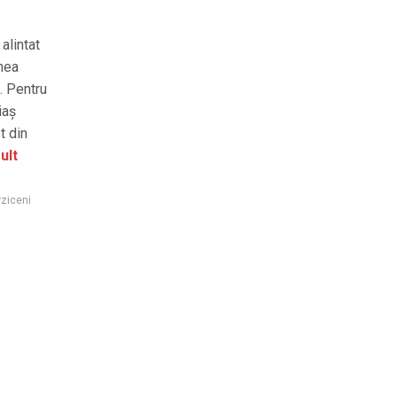
 alintat
mea
. Pentru
iaș
t din
ult
rziceni