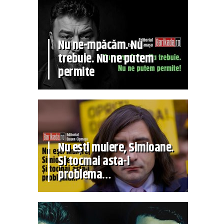
Nu ne-mpăcăm. Nu
trebuie. Nu ne putem
permite
Nu ești muiere, Simioane.
Și tocmai asta-i
problema…