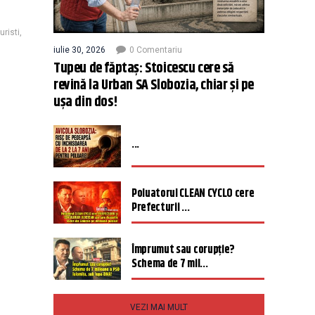
uristi
,
iulie 30, 2026
0 Comentariu
Tupeu de făptaș: Stoicescu cere să
revină la Urban SA Slobozia, chiar și pe
ușa din dos!
...
Poluatorul CLEAN CYCLO cere
Prefecturii ...
Împrumut sau corupție?
Schema de 7 mil...
VEZI MAI MULT