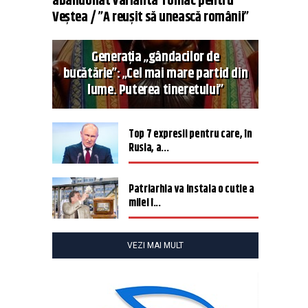
abandonat varianta Tomac pentru
Veștea / ”A reușit să unească românii”
Generația „gândacilor de
bucătărie”: „Cel mai mare partid din
lume. Puterea tineretului”
Top 7 expresii pentru care, în
Rusia, a...
Patriarhia va instala o cutie a
milei î...
VEZI MAI MULT