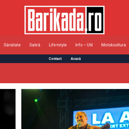
Sănătate
Satiră
Life+style
Info – Util
Motokooltura
Contact
Acasă