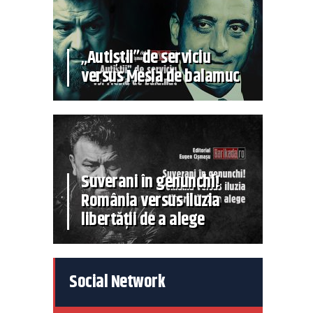
„Autiștii” de serviciu
versus Mesia de balamuc
Suverani în genunchi!
România versus iluzia
libertății de a alege
Social Network