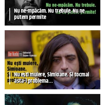
Nu ne-mpăcăm. Nu trebuie. Nu ne
putem permite
Nu ești muiere, Simioane. Și tocmai
asta-i problema…