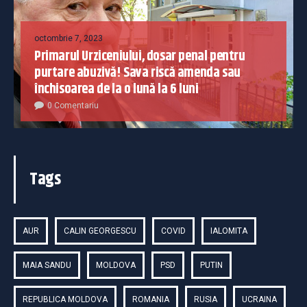
octombrie 7, 2023
Primarul Urziceniului, dosar penal pentru
purtare abuzivă! Sava riscă amenda sau
închisoarea de la o lună la 6 luni
0 Comentariu
Tags
AUR
CALIN GEORGESCU
COVID
IALOMITA
MAIA SANDU
MOLDOVA
PSD
PUTIN
REPUBLICA MOLDOVA
ROMANIA
RUSIA
UCRAINA