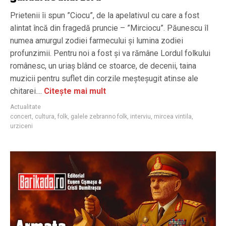
Prietenii îi spun ”Ciocu”, de la apelativul cu care a fost
alintat încă din fragedă pruncie – ”Mirciocu”. Păunescu îl
numea amurgul zodiei farmecului și lumina zodiei
profunzimii. Pentru noi a fost și va rămâne Lordul folkului
românesc, un uriaș blând ce stoarce, de decenii, taina
muzicii pentru suflet din corzile meșteșugit atinse ale
chitarei....
Citește mai mult
Actualitate
concert
,
cultura
,
folk
,
galele zebranno folk
,
interviu
,
mircea vintila
,
urziceni