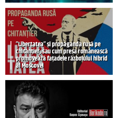
”Libertatea” și propaganda rusă pe
chitanțier, sau cum presa românească
promovează fațadele războiului hibrid
al Moscovei