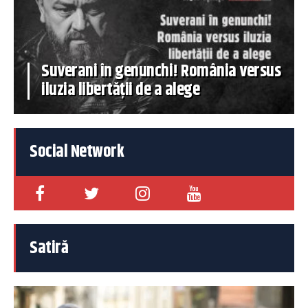
Suverani în genunchi! România versus
iluzia libertății de a alege
Social Network
Satiră