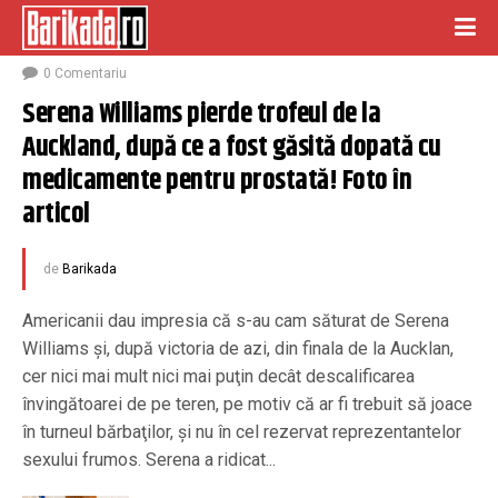
ianuarie 12, 2020
0 Comentariu
Serena Williams pierde trofeul de la 
Auckland, după ce a fost găsită dopată cu 
medicamente pentru prostată! Foto în 
articol
de
Barikada
Americanii dau impresia că s-au cam săturat de Serena
Williams şi, după victoria de azi, din finala de la Aucklan,
cer nici mai mult nici mai puţin decât descalificarea
învingătoarei de pe teren, pe motiv că ar fi trebuit să joace
în turneul bărbaţilor, şi nu în cel rezervat reprezentantelor
sexului frumos. Serena a ridicat...