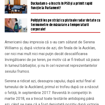
Duckadam s-a înscris în PSD și a primit rapid
funcție la Parlament!
Polițiștii ies pe străzi cu pistoale radar dotate cu
termometre de măsurare a temperaturii
corporale!
Americanii dau impresia că s-au cam săturat de Serena
Williams şi, după victoria de azi, din finala de la Aucklan,
cer nici mai mult nici mai puţin decât descalificarea
învingătoarei de pe teren, pe motiv că ar fi trebuit să joace
în turneul bărbaţilor, şi nu în cel rezervat reprezentantelor
sexului frumos.
Serena a ridicat azi, deasupra capului, după actul final al
turneului de la Auckland, primul ei trofeu după ce a născut
o fetiţă, în septembrie 2017. Revenită în competiții în
martie 2018, ea a trecut toate testările antidoping până
azi, când se pare că a fost depistată pozitiv după victoria