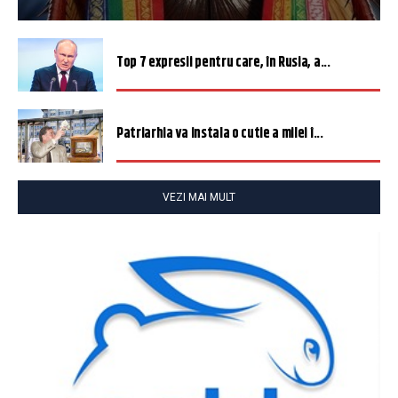
Top 7 expresii pentru care, în Rusia, a...
Patriarhia va instala o cutie a milei î...
VEZI MAI MULT