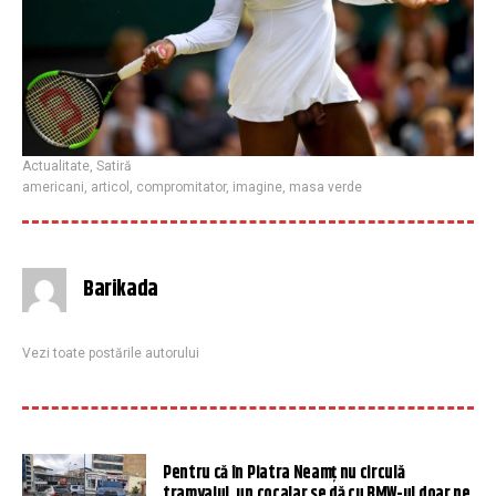
Actualitate
,
Satiră
americani
,
articol
,
compromitator
,
imagine
,
masa verde
Barikada
Vezi toate postările autorului
Pentru că în Piatra Neamț nu circulă
tramvaiul, un cocalar se dă cu BMW-ul doar pe