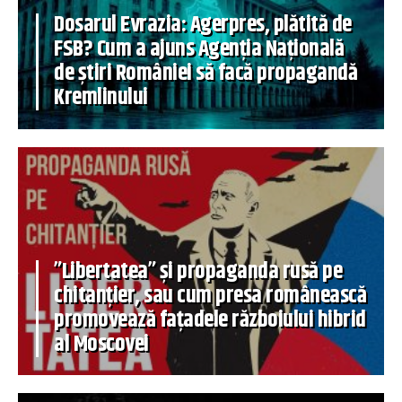
Dosarul Evrazia: Agerpres, plătită de
FSB? Cum a ajuns Agenția Națională
de știri României să facă propagandă
Kremlinului
”Libertatea” și propaganda rusă pe
chitanțier, sau cum presa românească
promovează fațadele războiului hibrid
al Moscovei