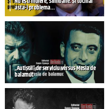
Nu ești muiere, Simioane. Și tocmai
asta-i problema…
„Autiștii” de serviciu versus Mesia de
balamuc