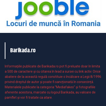
Barikada.ro
Informaţiile publicate de Barikada.ro pot fi preluate doar în limita
a 500 de caractere şi cu citarea în lead a sursei cu link activ. Orice
abatere de la această regulă constituie o încălcare a Legii 8/1996
privind dreptul de autor și poate fi sancționată în consecință.
Materialele publicate la categoria ”Mediafakes” și fotografiile
aferente acestora, marcate cu logoul Barikada, au valoare de
pamflet și vor fi tratate ca atare.