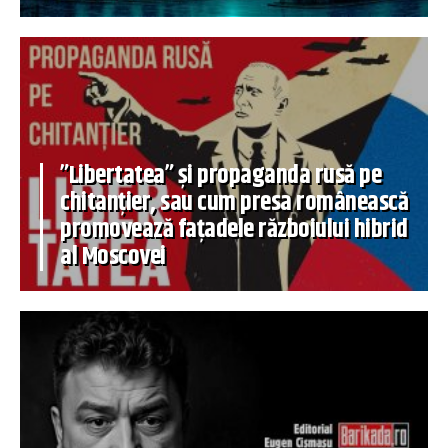
”Libertatea” și propaganda rusă pe
chitanțier, sau cum presa românească
promovează fațadele războiului hibrid
al Moscovei