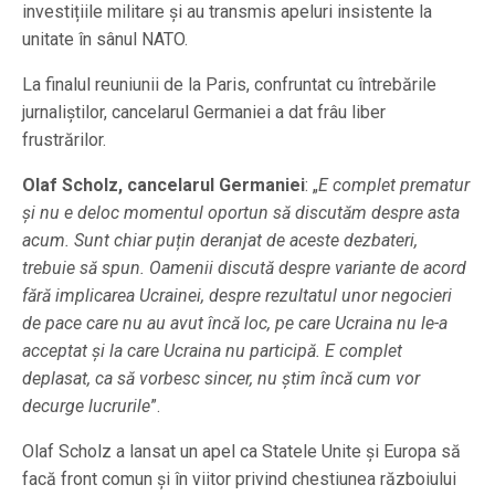
investițiile militare și au transmis apeluri insistente la
unitate în sânul NATO.
La finalul reuniunii de la Paris, confruntat cu întrebările
jurnaliștilor, cancelarul Germaniei a dat frâu liber
frustrărilor.
Olaf Scholz, cancelarul Germaniei
: „
E complet prematur
și nu e deloc momentul oportun să discutăm despre asta
acum. Sunt chiar puțin deranjat de aceste dezbateri,
trebuie să spun. Oamenii discută despre variante de acord
fără implicarea Ucrainei, despre rezultatul unor negocieri
de pace care nu au avut încă loc, pe care Ucraina nu le-a
acceptat și la care Ucraina nu participă. E complet
deplasat, ca să vorbesc sincer, nu știm încă cum vor
decurge lucrurile
”.
Olaf Scholz a lansat un apel ca Statele Unite și Europa să
facă front comun și în viitor privind chestiunea războiului