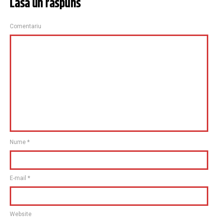
Lasă un răspuns
Comentariu
Nume
*
E-mail
*
Website