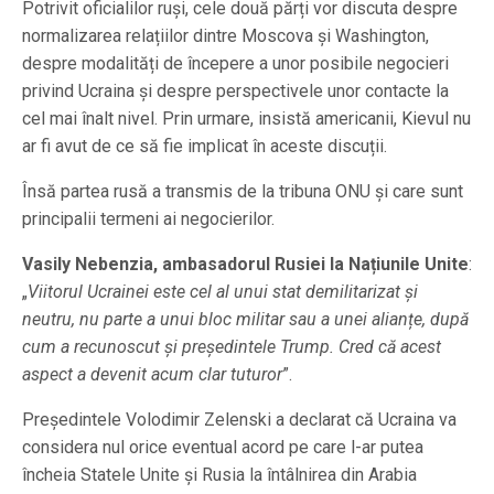
Potrivit oficialilor ruși, cele două părți vor discuta despre
normalizarea relațiilor dintre Moscova și Washington,
despre modalități de începere a unor posibile negocieri
privind Ucraina și despre perspectivele unor contacte la
cel mai înalt nivel. Prin urmare, insistă americanii, Kievul nu
ar fi avut de ce să fie implicat în aceste discuții.
Însă partea rusă a transmis de la tribuna ONU și care sunt
principalii termeni ai negocierilor.
Vasily Nebenzia, ambasadorul Rusiei la Națiunile Unite
:
„
Viitorul Ucrainei este cel al unui stat demilitarizat și
neutru, nu parte a unui bloc militar sau a unei alianțe, după
cum a recunoscut și președintele Trump. Cred că acest
aspect a devenit acum clar tuturor
”.
Președintele Volodimir Zelenski a declarat că Ucraina va
considera nul orice eventual acord pe care l-ar putea
încheia Statele Unite și Rusia la întâlnirea din Arabia