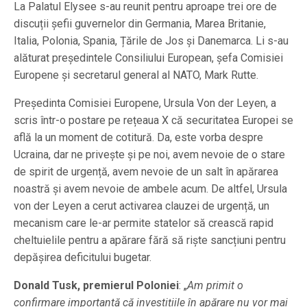
La Palatul Elysee s-au reunit pentru aproape trei ore de
discuții șefii guvernelor din Germania, Marea Britanie,
Italia, Polonia, Spania, Țările de Jos și Danemarca. Li s-au
alăturat președintele Consiliului European, șefa Comisiei
Europene și secretarul general al NATO, Mark Rutte.
Președinta Comisiei Europene, Ursula Von der Leyen, a
scris într-o postare pe rețeaua X că securitatea Europei se
află la un moment de cotitură. Da, este vorba despre
Ucraina, dar ne privește și pe noi, avem nevoie de o stare
de spirit de urgență, avem nevoie de un salt în apărarea
noastră și avem nevoie de ambele acum. De altfel, Ursula
von der Leyen a cerut activarea clauzei de urgență, un
mecanism care le-ar permite statelor să crească rapid
cheltuielile pentru a apărare fără să riște sancțiuni pentru
depășirea deficitului bugetar.
Donald Tusk, premierul Poloniei
: „
Am primit o
confirmare importantă că investițiile în apărare nu vor mai