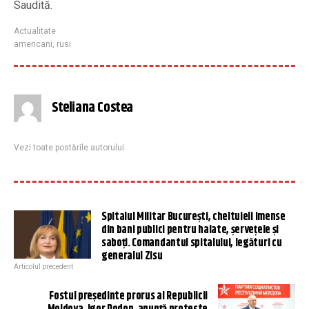
Saudită.
Actualitate
americani
,
rusi
Steliana Costea
Vezi toate postările autorului
Spitalul Militar București, cheltuieli imense
din bani publici pentru halate, șervețele și
saboți. Comandantul spitalului, legături cu
generalul Zisu
Articolul precedent
Fostul președinte prorus al Republicii