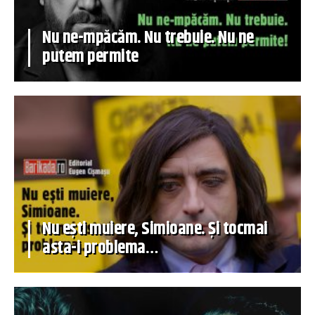
Nu ne-mpăcăm. Nu trebuie. Nu ne
putem permite
Nu ești muiere, Simioane. Și tocmai
asta-i problema…