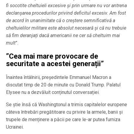
fi socotite cheltuieli excesive și prin urmare nu vor antrena
declanșarea procedurilor privind deficitul excesiv. Am fost
de acord în unanimitate că o creștere semnificativă a
cheltuielilor militare este absolut necesară și că nu trebuie
să fim deranjați dacă americanii ne cer să cheltuim mai
mult
”.
”Cea mai mare provocare de
securitate a acestei generații”
Înaintea întâlnirii, președintele Emmanuel Macron a
discutat timp de 20 de minute cu Donald Trump. Palatul
Elysee nu a dezvăluit conținutul conversației.
Se știe însă că Washingtonul a trimis capitalelor europene
câteva întrebări pregătitoare cu privire la armele, banii și
trupele de menținere a păcii pe care le-ar putea furniza
Ucrainei.