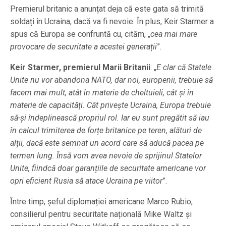
Premierul britanic a anunțat deja că este gata să trimită
soldați în Ucraina, dacă va fi nevoie. În plus, Keir Starmer a
spus că Europa se confruntă cu, cităm, „
cea mai mare
provocare de securitate a acestei generații
”.
Keir Starmer, premierul Marii Britanii
: „
E clar că Statele
Unite nu vor abandona NATO, dar noi, europenii, trebuie să
facem mai mult, atât în materie de cheltuieli, cât și în
materie de capacități. Cât privește Ucraina, Europa trebuie
să-și îndeplinească propriul rol. Iar eu sunt pregătit să iau
în calcul trimiterea de forțe britanice pe teren, alături de
alții, dacă este semnat un acord care să aducă pacea pe
termen lung. Însă vom avea nevoie de sprijinul Statelor
Unite, fiindcă doar garanțiile de securitate americane vor
opri eficient Rusia să atace Ucraina pe viitor
”.
Între timp, șeful diplomației americane Marco Rubio,
consilierul pentru securitate națională Mike Waltz și