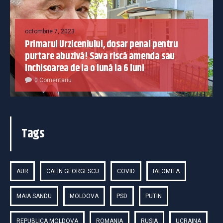
octombrie 7, 2023
Primarul Urziceniului, dosar penal pentru
purtare abuzivă! Sava riscă amenda sau
închisoarea de la o lună la 6 luni
0 Comentariu
Tags
AUR
CALIN GEORGESCU
COVID
IALOMITA
MAIA SANDU
MOLDOVA
PSD
PUTIN
REPUBLICA MOLDOVA
ROMANIA
RUSIA
UCRAINA