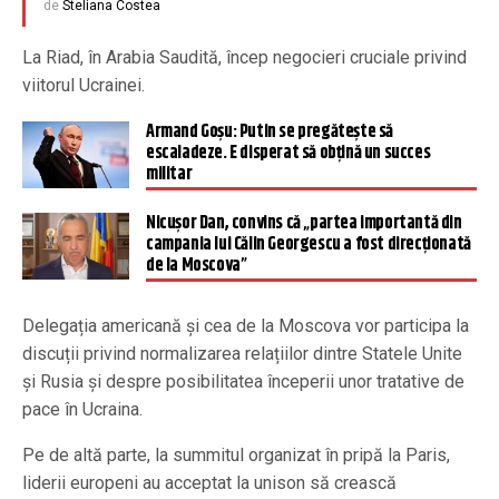
de
Steliana Costea
La Riad, în Arabia Saudită, încep negocieri cruciale privind
viitorul Ucrainei.
Armand Goșu: Putin se pregătește să
escaladeze. E disperat să obțină un succes
militar
Nicușor Dan, convins că „partea importantă din
campania lui Călin Georgescu a fost direcţionată
de la Moscova”
Delegația americană și cea de la Moscova vor participa la
discuții privind normalizarea relațiilor dintre Statele Unite
și Rusia și despre posibilitatea începerii unor tratative de
pace în Ucraina.
Pe de altă parte, la summitul organizat în pripă la Paris,
liderii europeni au acceptat la unison să crească