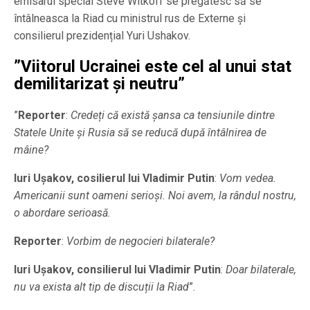
emisarul special Steve Witkoff se pregătesc să se
întâlneasca la Riad cu ministrul rus de Externe și
consilierul prezidențial Yuri Ushakov.
”Viitorul Ucrainei este cel al unui stat
demilitarizat și neutru”
”
Reporter
:
Credeți că există șansa ca tensiunile dintre
Statele Unite și Rusia să se reducă după întâlnirea de
mâine?
Iuri Ușakov, cosilierul lui Vladimir Putin
:
Vom vedea.
Americanii sunt oameni serioși. Noi avem, la rândul nostru,
o abordare serioasă.
Reporter
:
Vorbim de negocieri bilaterale?
Iuri Ușakov, consilierul lui Vladimir Putin
:
Doar bilaterale,
nu va exista alt tip de discuții la Riad
”.