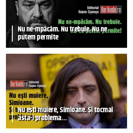
Nu ne-mpăcăm. Nu trebuie. Nu ne
putem permite
Nu ești muiere, Simioane. Și tocmai
asta-i problema…