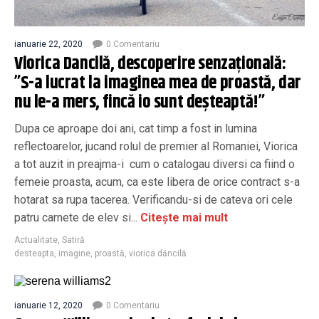
ianuarie 22, 2020
0 Comentariu
Viorica Dancilă, descoperire senzațională:
”S-a lucrat la imaginea mea de proastă, dar
nu le-a mers, fincă io sunt deșteaptă!”
Dupa ce aproape doi ani, cat timp a fost in lumina
reflectoarelor, jucand rolul de premier al Romaniei, Viorica
a tot auzit in preajma-i cum o catalogau diversi ca fiind o
femeie proasta, acum, ca este libera de orice contract s-a
hotarat sa rupa tacerea. Verificandu-si de cateva ori cele
patru carnete de elev si...
Citește mai mult
Actualitate
,
Satiră
desteapta
,
imagine
,
proastă
,
viorica dăncilă
ianuarie 12, 2020
0 Comentariu