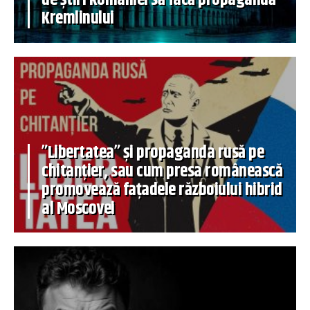
Kremlinului
”Libertatea” și propaganda rusă pe
chitanțier, sau cum presa românească
promovează fațadele războiului hibrid
al Moscovei