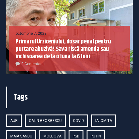
octombrie 7, 2023
Primarul Urziceniului, dosar penal pentru
purtare abuzivă! Sava riscă amenda sau
închisoarea de la o lună la 6 luni
0 Comentariu
Tags
AUR
CALIN GEORGESCU
COVID
IALOMITA
MAIA SANDU
MOLDOVA
PSD
PUTIN