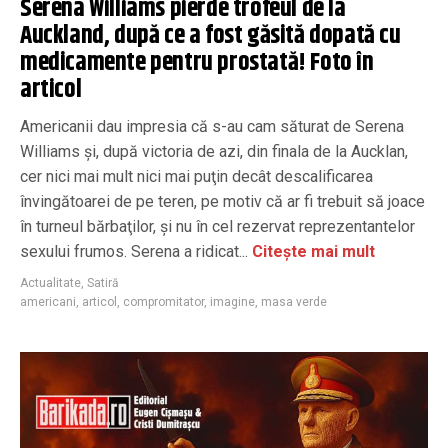
Serena Williams pierde trofeul de la
Auckland, după ce a fost găsită dopată cu
medicamente pentru prostată! Foto în
articol
Americanii dau impresia că s-au cam săturat de Serena
Williams şi, după victoria de azi, din finala de la Aucklan,
cer nici mai mult nici mai puţin decât descalificarea
învingătoarei de pe teren, pe motiv că ar fi trebuit să joace
în turneul bărbaţilor, şi nu în cel rezervat reprezentantelor
sexului frumos. Serena a ridicat...
Citește mai mult
Actualitate
,
Satiră
americani
,
articol
,
compromitator
,
imagine
,
masa verde