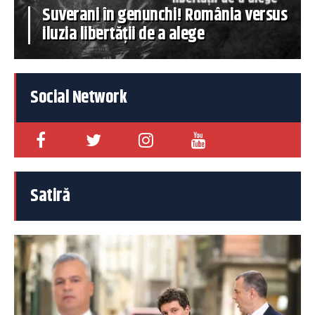
Suverani în genunchi! România versus
iluzia libertății de a alege
Social Network
Satiră