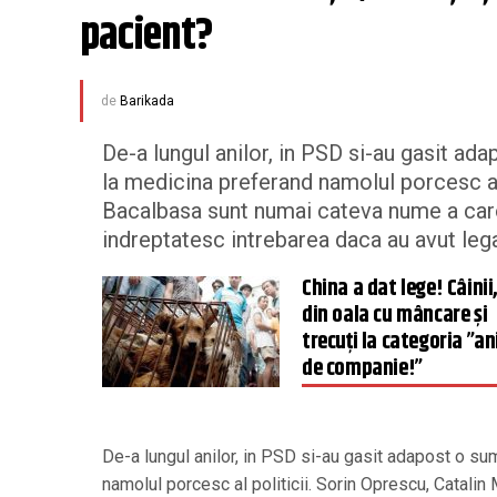
pacient?
de
Barikada
De-a lungul anilor, in PSD si-au gasit a
la medicina preferand namolul porcesc al 
Bacalbasa sunt numai cateva nume a car
indreptatesc intrebarea daca au avut lega
China a dat lege! Câinii,
din oala cu mâncare și
trecuți la categoria ”a
de companie!”
De-a lungul anilor, in PSD si-au gasit adapost o s
namolul porcesc al politicii. Sorin Oprescu, Catali