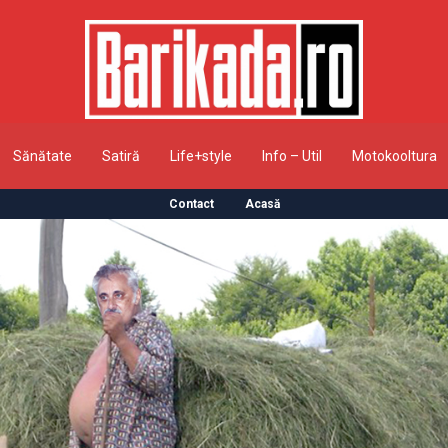
Sănătate
Satiră
Life+style
Info – Util
Motokooltura
Contact
Acasă