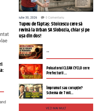
iulie 30, 2026
0 Comentariu
Tupeu de făptaș: Stoicescu cere să
revină la Urban SA Slobozia, chiar și pe
untat
ușa din dos!
olae
...
ri
Poluatorul CLEAN CYCLO cere
a:
Prefecturii ...
Împrumut sau corupție?
Schema de 7 mil...
rand
VEZI MAI MULT