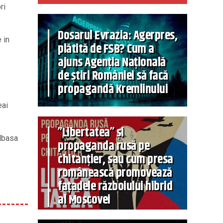
ri
Dosarul Evrazia: Agerpres,
 in
plătită de FSB? Cum a
ajuns Agenția Națională
de știri României să facă
propagandă Kremlinului
eai
”Libertatea” și
albasa
propaganda rusă pe
chitanțier, sau cum presa
românească promovează
fațadele războiului hibrid
al Moscovei