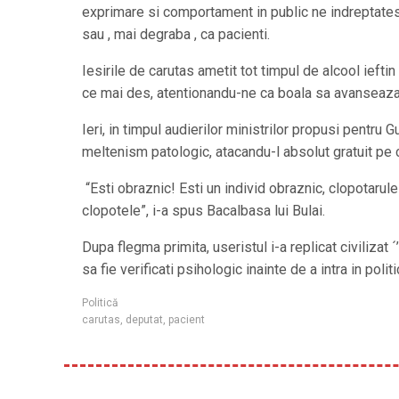
exprimare si comportament in public ne indreptatesc
sau , mai degraba , ca pacienti.
Iesirile de carutas ametit tot timpul de alcool iefti
ce mai des, atentionandu-ne ca boala sa avanseaza
Ieri, in timpul audierilor ministrilor propusi pentru
meltenism patologic, atacandu-l absolut gratuit pe c
“Esti obraznic! Esti un individ obraznic, clopotarule
clopotele”, i-a spus Bacalbasa lui Bulai.
Dupa flegma primita, useristul i-a replicat civilizat
sa fie verificati psihologic inainte de a intra in politi
Politică
carutas
,
deputat
,
pacient