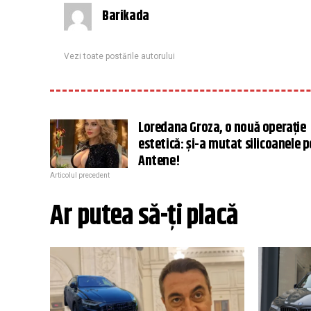
Barikada
Vezi toate postările autorului
Loredana Groza, o nouă operație
estetică: și-a mutat silicoanele p
Antene!
Articolul precedent
Ar putea să-ți placă