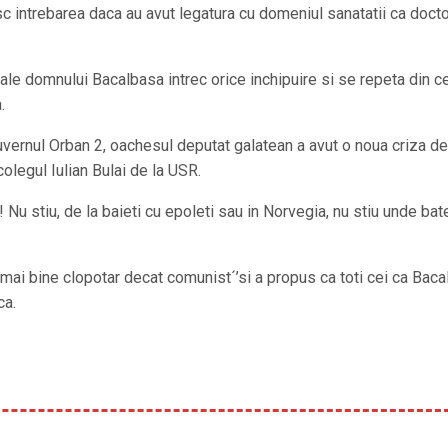
 intrebarea daca au avut legatura cu domeniul sanatatii ca docto
n ale domnului Bacalbasa intrec orice inchipuire si se repeta din ce
.
 Guvernul Orban 2, oachesul deputat galatean a avut o noua criza de
olegul Iulian Bulai de la USR.
! Nu stiu, de la baieti cu epoleti sau in Norvegia, nu stiu unde bat
 ´’mai bine clopotar decat comunist´’si a propus ca toti cei ca Bac
ca.