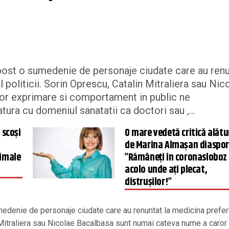
dapost o sumedenie de personaje ciudate care au ren
politicii. Sorin Oprescu, Catalin Mitraliera sau Nic
or exprimare si comportament in public ne
tura cu domeniul sanatatii ca doctori sau ,...
 scoși
O mare vedetă critică alătu
de Marina Almașan diaspor
nimale
”Rămâneți în coronasloboz
acolo unde ați plecat,
distrușilor!”
umedenie de personaje ciudate care au renuntat la medicina prefe
n Mitraliera sau Nicolae Bacalbasa sunt numai cateva nume a caror