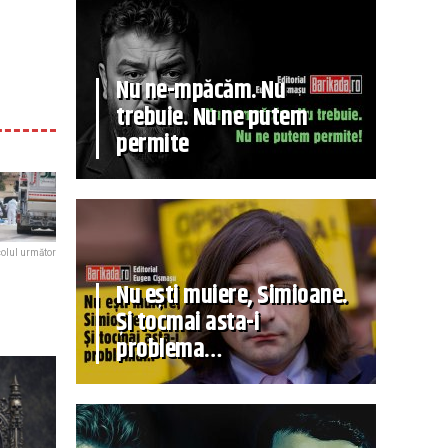
Nu ne-mpăcăm. Nu
trebuie. Nu ne putem
permite
colul următor
Nu ești muiere, Simioane.
Și tocmai asta-i
problema…