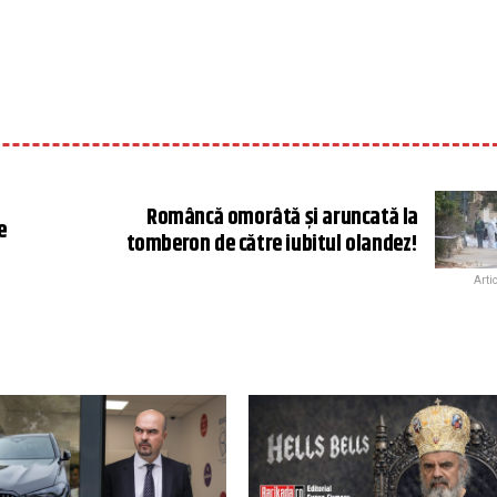
Româncă omorâtă și aruncată la
e
tomberon de către iubitul olandez!
Arti