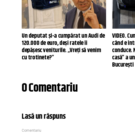
Un deputat și-a cumpărat un Audi de
VIDEO. Cu
120.000 de euro, deși ratele îi
când e înt
depășesc veniturile. „Vreți să venim
conduce. 
cu trotinete?”
casă” a u
București
0 Comentariu
Lasă un răspuns
Comentariu