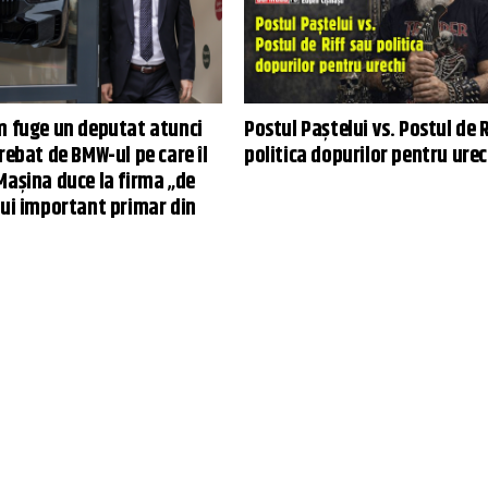
m fuge un deputat atunci
Postul Paștelui vs. Postul de R
rebat de BMW-ul pe care îl
politica dopurilor pentru urec
Mașina duce la firma „de
nui important primar din