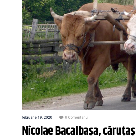
februarie 19, 2020
0 Comentariu
Nicolae Bacalbașa, căruțaș 