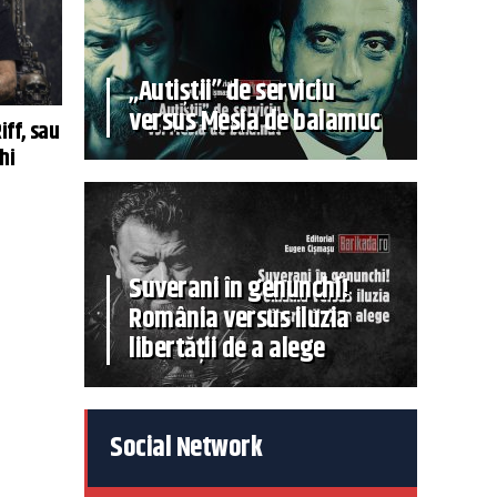
„Autiștii” de serviciu
versus Mesia de balamuc
iff, sau
hi
Suverani în genunchi!
România versus iluzia
libertății de a alege
Social Network