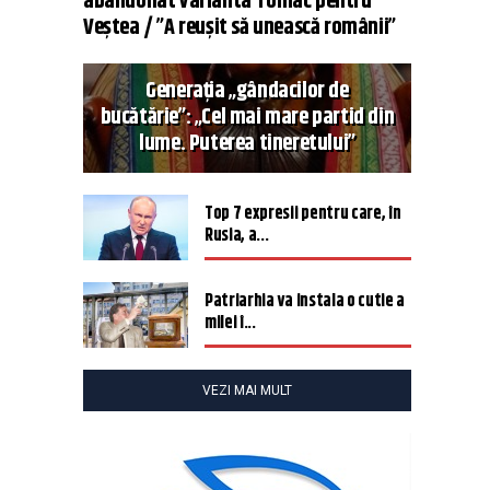
abandonat varianta Tomac pentru
Veștea / ”A reușit să unească românii”
Generația „gândacilor de
bucătărie”: „Cel mai mare partid din
lume. Puterea tineretului”
Top 7 expresii pentru care, în
Rusia, a...
Patriarhia va instala o cutie a
milei î...
VEZI MAI MULT