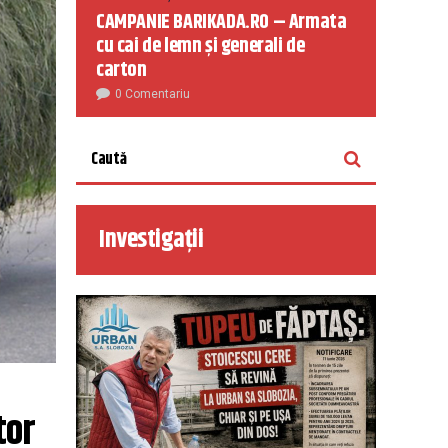
CAMPANIE BARIKADA.RO – Armata
cu cai de lemn și generali de
carton
0 Comentariu
Investigații
or 