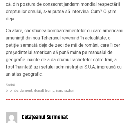
că, din postura de consacrat jandarm mondial respectării
drepturilor omului, s-ar putea să intervină. Cum? O știm
deja.
Ca atare, chestiunea bombardamentelor cu care americanii
amenință din nou Teheranul revenind în actualitate, o
petiție semnată deja de zeci de mii de români, care îi cer
președintelui american să pună mâna pe manualul de
geografie înainte de a da drumul rachetelor către Iran, a
fost înaintată azi șefului administrației S.U.A, împreună cu
un atlas geografic.
Satiră
bnombardament
,
donalt trump
,
iran
,
razboi
Cetățeanul Surmenat