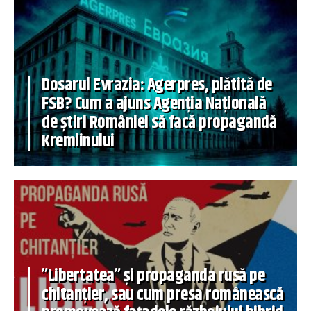
Dosarul Evrazia: Agerpres, plătită de
FSB? Cum a ajuns Agenția Națională
de știri României să facă propagandă
Kremlinului
”Libertatea” și propaganda rusă pe
chitanțier, sau cum presa românească