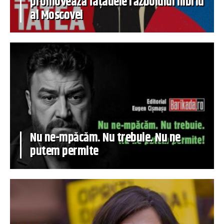
promovează fațadele războiului hibrid
al Moscovei
Nu ne-mpăcăm. Nu trebuie. Nu ne
putem permite