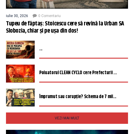
iulie 30, 2026
0 Comentariu
Tupeu de făptaș: Stoicescu cere să revină la Urban SA
Slobozia, chiar și pe ușa din dos!
...
Poluatorul CLEAN CYCLO cere Prefecturii ...
Împrumut sau corupție? Schema de 7 mil...
VEZI MAI MULT