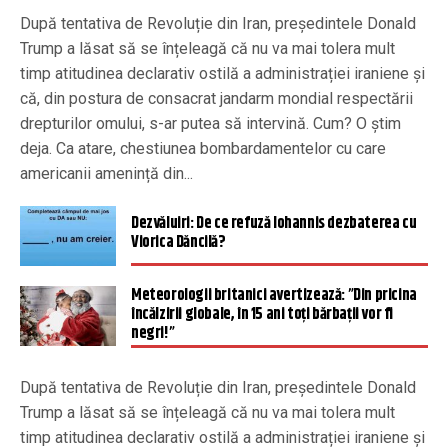
După tentativa de Revoluție din Iran, președintele Donald
Trump a lăsat să se înțeleagă că nu va mai tolera mult
timp atitudinea declarativ ostilă a administrației iraniene și
că, din postura de consacrat jandarm mondial respectării
drepturilor omului, s-ar putea să intervină. Cum? O știm
deja. Ca atare, chestiunea bombardamentelor cu care
americanii amenință din...
Dezvăluiri: De ce refuză Iohannis dezbaterea cu
Viorica Dăncilă?
Meteorologii britanici avertizează: ”Din pricina
încălzirii globale, în 15 ani toți bărbații vor fi
negri!”
După tentativa de Revoluție din Iran, președintele Donald
Trump a lăsat să se înțeleagă că nu va mai tolera mult
timp atitudinea declarativ ostilă a administrației iraniene și