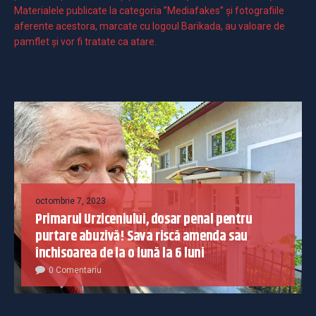
Materialele publicate la categoria ”Mediafakes” și fotografiile
aferente acestora, marcate cu logoul Barikada, au valoare de
pamflet și vor fi tratate ca atare.
octombrie 7, 2023
Primarul Urziceniului, dosar penal pentru
purtare abuzivă! Sava riscă amenda sau
închisoarea de la o lună la 6 luni
0 Comentariu