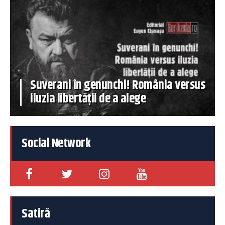
Suverani în genunchi! România versus
iluzia libertății de a alege
Social Network
Satiră