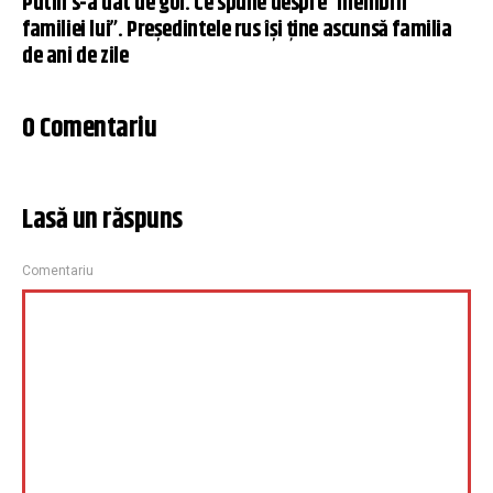
Putin s-a dat de gol. Ce spune despre ”membrii
familiei lui”. Președintele rus își ține ascunsă familia
de ani de zile
0 Comentariu
Lasă un răspuns
Comentariu