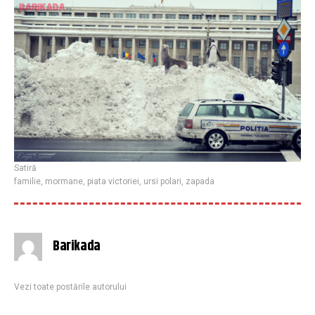
Satiră
familie
,
mormane
,
piata victoriei
,
ursi polari
,
zapada
Barikada
Vezi toate postările autorului