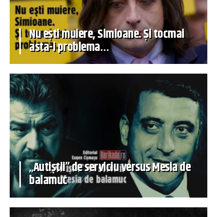
Nu ești muiere, Simioane. Și tocmai
asta-i problema…
„Autiștii” de serviciu versus Mesia de
balamuc