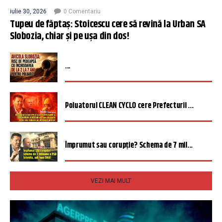
iulie 30, 2026
0 Comentariu
Tupeu de făptaș: Stoicescu cere să revină la Urban SA
Slobozia, chiar și pe ușa din dos!
...
Poluatorul CLEAN CYCLO cere Prefecturii ...
Împrumut sau corupție? Schema de 7 mil...
VEZI MAI MULT