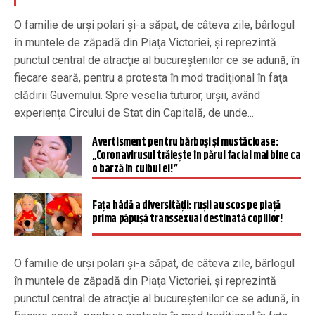
O familie de urşi polari şi-a săpat, de câteva zile, bârlogul
în muntele de zăpadă din Piaţa Victoriei, şi reprezintă
punctul central de atracţie al bucureştenilor ce se adună, în
fiecare seară, pentru a protesta în mod tradiţional în faţa
clădirii Guvernului. Spre veselia tuturor, urşii, având
experienţa Circului de Stat din Capitală, de unde...
Avertisment pentru bărboși și mustăcioase:
„Coronavirusul trăiește în părul facial mai bine ca
o barză în cuibul ei!”
Fața hâdă a diversității: rușii au scos pe piață
prima păpușă transsexual destinată copiilor!
O familie de urşi polari şi-a săpat, de câteva zile, bârlogul
în muntele de zăpadă din Piaţa Victoriei, şi reprezintă
punctul central de atracţie al bucureştenilor ce se adună, în