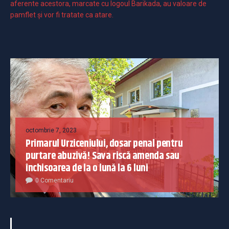
aferente acestora, marcate cu logoul Barikada, au valoare de
pamflet și vor fi tratate ca atare.
octombrie 7, 2023
Primarul Urziceniului, dosar penal pentru
purtare abuzivă! Sava riscă amenda sau
închisoarea de la o lună la 6 luni
0 Comentariu