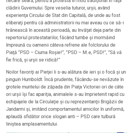
fiecare seară, pentru a protesta în mod tradiţional în faţa
clădirii Guvernului. Spre veselia tuturor, urşii, având
experienţa Circului de Stat din Capitală, de unde au fost
eliberaţi pentru că administratorii nu mai aveau cu ce să-i
hrănească în această perioadă, au învăţat deja parte din
repertoriul protestatarilor, făcând tumbe şi mormăind
împreună cu oamenii câteva refrene ale folclorului de
Piaţă ”PSD – Ciuma Roşie!”, ”PSD – M..e, PSD!”, ”Să vă
fie frică, şi urşii se ridică!”
Noilor favoriţi ai Pieţei li s-au alătura de ieri şi o focă şi un
pinguin Humboldt. Încă prudente, făcându-se nevăzute în
grotele muntelui de zăpada din Piaţa Victoriei ori de câte
ori urşii îşi fac apariţia, animalele s-au împrietenit rapid cu
echipajele de la Circulaţie şi cu reprezentanţii Brigăzii de
Jandarmi şi, imitând comportamentul amicilor în uniformă,
aplaudă sfidător orice slogan anti – PSD care tulbură
liniştea amplasamentului.