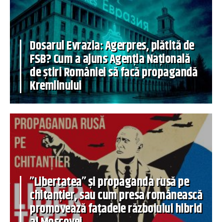
Dosarul Evrazia: Agerpres, plătită de
FSB? Cum a ajuns Agenția Națională
de știri României să facă propagandă
Kremlinului
”Libertatea” și propaganda rusă pe
chitanțier, sau cum presa românească
promovează fațadele războiului hibrid