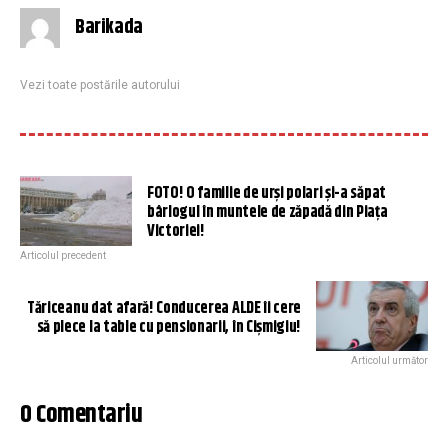
Barikada
Vezi toate postările autorului
FOTO! O familie de urşi polari şi-a săpat
bârlogul în muntele de zăpadă din Piaţa
Victoriei!
Articolul precedent
Tăriceanu dat afară! Conducerea ALDE îi cere
să plece la table cu pensionarii, în Cișmigiu!
Articolul următor
0 Comentariu