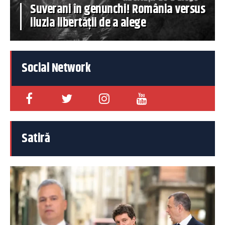
Suverani în genunchi! România versus
iluzia libertății de a alege
Social Network
Satiră