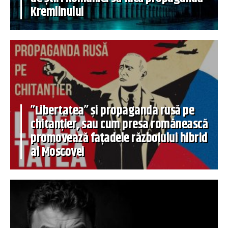
Kremlinului
”Libertatea” și propaganda rusă pe
chitanțier, sau cum presa românească
promovează fațadele războiului hibrid
al Moscovei