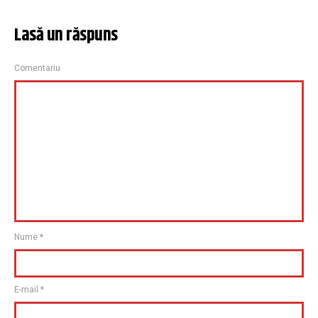
Lasă un răspuns
Comentariu
Nume
*
E-mail
*