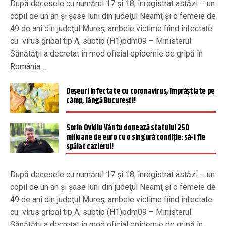
După decesele cu numărul 17 și 18, înregistrat astăzi – un
copil de un an şi şase luni din judeţul Neamţ şi o femeie de
49 de ani din judeţul Mureş, ambele victime fiind infectate
cu virus gripal tip A, subtip (H1)pdm09 – Ministerul
Sănătăţii a decretat în mod oficial epidemie de gripă în
România....
Deșeuri infectate cu coronavirus, împrăștiate pe
câmp, lângă București!
Sorin Ovidiu Vântu donează statului 250
milioane de euro cu o singură condiție: să-i fie
spălat cazierul!
După decesele cu numărul 17 și 18, înregistrat astăzi – un
copil de un an şi şase luni din judeţul Neamţ şi o femeie de
49 de ani din judeţul Mureş, ambele victime fiind infectate
cu virus gripal tip A, subtip (H1)pdm09 – Ministerul
Sănătăţii a decretat în mod oficial epidemie de gripă în