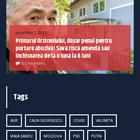
octombrie 7, 2023
Primarul Urziceniului, dosar penal pentru
purtare abuzivă! Sava riscă amenda sau
închisoarea de la o lună la 6 luni
0 Comentariu
Tags
AUR
CALIN GEORGESCU
COVID
IALOMITA
MAIA SANDU
MOLDOVA
PSD
PUTIN