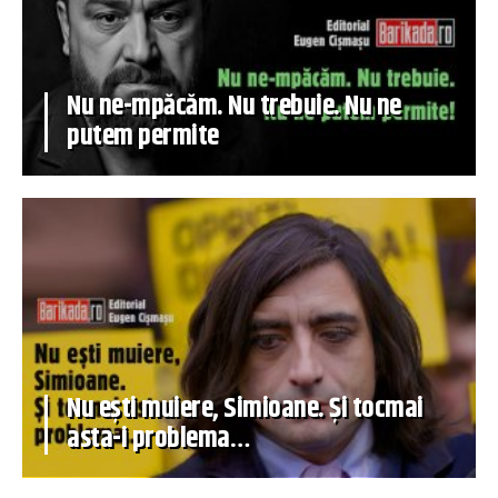
Nu ne-mpăcăm. Nu trebuie. Nu ne
putem permite
Nu ești muiere, Simioane. Și tocmai
asta-i problema…