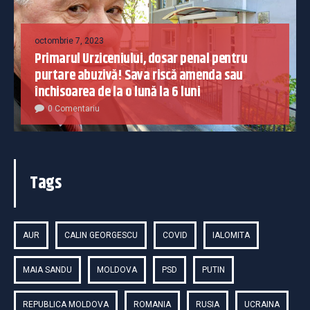
octombrie 7, 2023
Primarul Urziceniului, dosar penal pentru
purtare abuzivă! Sava riscă amenda sau
închisoarea de la o lună la 6 luni
0 Comentariu
Tags
AUR
CALIN GEORGESCU
COVID
IALOMITA
MAIA SANDU
MOLDOVA
PSD
PUTIN
REPUBLICA MOLDOVA
ROMANIA
RUSIA
UCRAINA