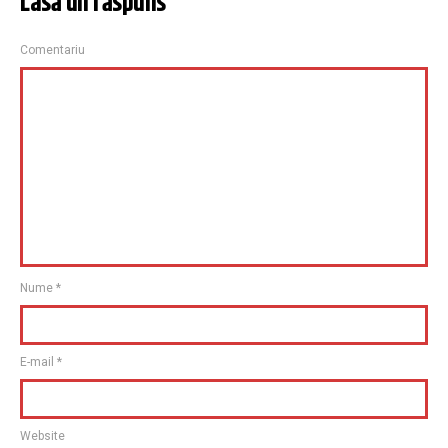
Lasă un răspuns
Comentariu
Nume
*
E-mail
*
Website