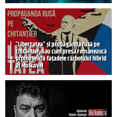
”Libertatea” și propaganda rusă pe
chitanțier, sau cum presa românească
promovează fațadele războiului hibrid
al Moscovei