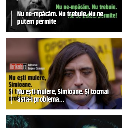
Nu ne-mpăcăm. Nu trebuie. Nu ne
putem permite
Nu ești muiere, Simioane. Și tocmai
asta-i problema…