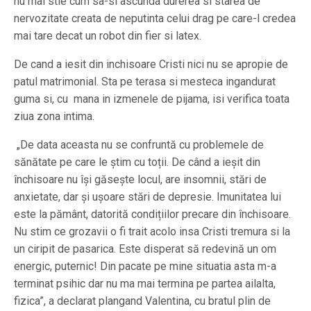
nu mai stie cum sa-si ascunda durerea si starea de
nervozitate creata de neputinta celui drag pe care-l credea
mai tare decat un robot din fier si latex.
De cand a iesit din inchisoare Cristi nici nu se apropie de
patul matrimonial. Sta pe terasa si mesteca ingandurat
guma si, cu mana in izmenele de pijama, isi verifica toata
ziua zona intima.
„De data aceasta nu se confruntă cu problemele de
sănătate pe care le știm cu toții. De când a ieșit din
închisoare nu își găsește locul, are insomnii, stări de
anxietate, dar și ușoare stări de depresie. Imunitatea lui
este la pământ, datorită condițiilor precare din închisoare.
Nu stim ce grozavii o fi trait acolo insa Cristi tremura si la
un ciripit de pasarica. Este disperat să redevină un om
energic, puternic! Din pacate pe mine situatia asta m-a
terminat psihic dar nu ma mai termina pe partea ailalta,
fizica”, a declarat plangand Valentina, cu bratul plin de