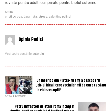
reviste pentru adulti cumparate pentru bietul suferind.
Satiră
cristi borcea
,
daramata
,
stress
,
valentina pelinel
Opinia Pudică
Vezi toate postările autorului
Un interlop din Piatra-Neamț a descoperit
job-ul ideal: cere vecinilor mii de euro ca să nu
le violeze copiii!
Articolul precedent
Patru infractori de etnie romă închiși în