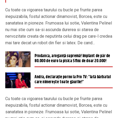
Cu toate ca vigoarea taurului cu bucle pe frunte parea
inepuizabila, fostul actionar dinamovist, Borcea, este cu
sanatatea in pioneze. Frumoasa lui sotie, Valentina Pelinel
nu mai stie cum sa-si ascunda durerea si starea de
nervozitate creata de neputinta celui drag pe care-l credea
mai tare decat un robot din fier si latex. De cand...
Prodanca, aroganță supremă! Implant de păr de
80.000 de euro la pisica Sfinx de doar 20.000!
Andra, declarație porno la Pro TV: ”Iată bărbatul
care nimerește toate găurile!”
Cu toate ca vigoarea taurului cu bucle pe frunte parea
inepuizabila, fostul actionar dinamovist, Borcea, este cu
sanatatea in pioneze. Frumoasa lui sotie, Valentina Pelinel