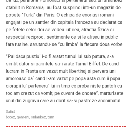
de lux, parintele Pomohaci si pertenerul sau, un srilankez
stabilit in Romania, au fost susprinsi intr-un magazin de
posete ”Furla” din Paris. O echipa de enoriasi romani
angajati pe un santier din capitala franceza au declarat ca
pe fetele celor doi se vedea iubirea, atractia fizica si
respectul reciproc , sentimente ce si le afisau in public
fara rusine, sarutandu-se ”cu limba” la fiecare doua vorbe.
”Pai daca pustiu´ i-o fi aratat turnul lui sub patura, s-a
simtit dator si parintele sa-i arate Turnul Eiffel. De cand
lucram in Franta am vazut mult libertinaj si perversiuni
amoroase da´ cand l-am vazut pe popa asta cum ii pupa
ciorapii lu´ parteneru´ lui in timp ce proba niste pantofi cu
toc am crezut ca vomit, pe cuvant de onoare”, marturisete
unul din zugravii care au dorit sa-si pastreze anonimatul.
Satiră
botez
,
gemeni
,
srilankez
,
turn