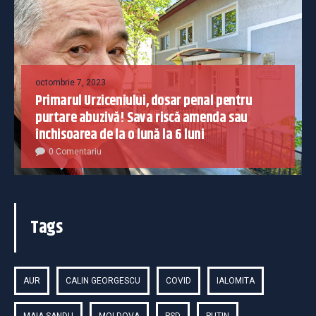
octombrie 7, 2023
Primarul Urziceniului, dosar penal pentru
purtare abuzivă! Sava riscă amenda sau
închisoarea de la o lună la 6 luni
0 Comentariu
Tags
AUR
CALIN GEORGESCU
COVID
IALOMITA
MAIA SANDU
MOLDOVA
PSD
PUTIN