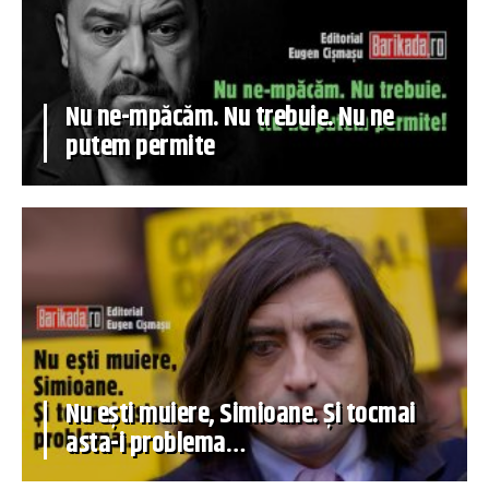
Nu ne-mpăcăm. Nu trebuie. Nu ne
putem permite
Nu ești muiere, Simioane. Și tocmai
asta-i problema…