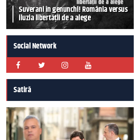
Suverani în genunchi! România versus
iluzia libertății de a alege
Social Network
Satiră