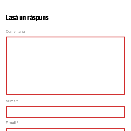
Lasă un răspuns
Comentariu
Nume
*
E-mail
*