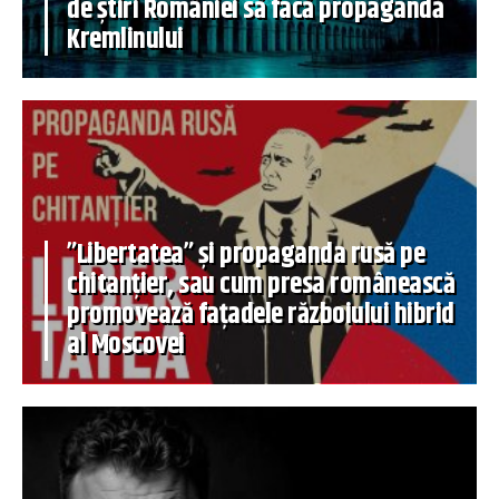
de știri României să facă propagandă
Kremlinului
”Libertatea” și propaganda rusă pe
chitanțier, sau cum presa românească
promovează fațadele războiului hibrid
al Moscovei