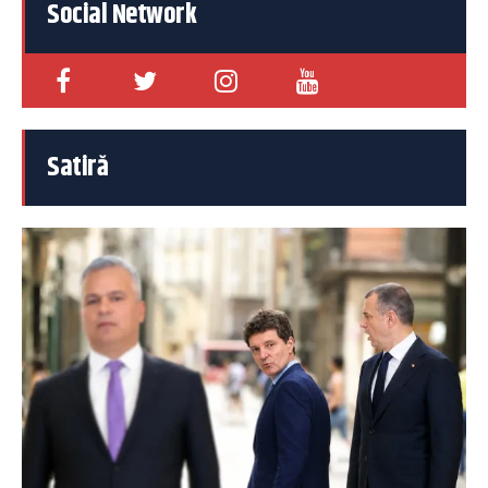
Social Network
Satiră