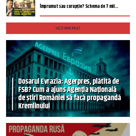
Împrumut sau corupție? Schema de 7 mil...
VEZI MAI MULT
Dosarul Evrazia: Agerpres, plătită de
FSB? Cum a ajuns Agenția Națională
de știri României să facă propagandă
Kremlinului