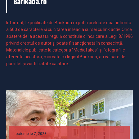
Barikada.ro
Informaţiile publicate de Barikada.ro pot fi preluate doar în limita
a 500 de caractere şi cu citarea în lead a sursei cu link activ. Orice
abatere de la această regulă constituie o încălcare a Legii 8/1996
privind dreptul de autor și poate fi sancționată în consecință.
Materialele publicate la categoria ”Mediafakes” și fotografiile
aferente acestora, marcate cu logoul Barikada, au valoare de
pamflet și vor fi tratate ca atare.
octombrie 7, 2023