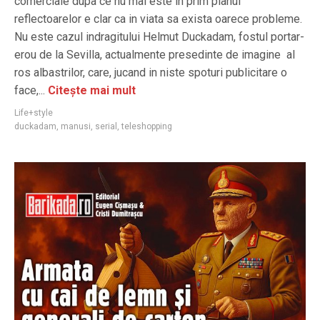
comerciale dupa ce nu mai este in prim planul
reflectoarelor e clar ca in viata sa exista oarece probleme.
Nu este cazul indragitului Helmut Duckadam, fostul portar-
erou de la Sevilla, actualmente presedinte de imagine al
ros albastrilor, care, jucand in niste spoturi publicitare o
face,...
Citește mai mult
Life+style
duckadam
,
manusi
,
serial
,
teleshopping