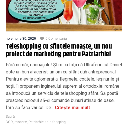
noiembrie 30, 2020
0 Comentariu
Teleshopping cu sfintele moaşte, un nou
proiect de marketing pentru Patriarhie!
Fără număr, enoriaşule! Ştim cu toţii că Ultrafericitul Daniel
este un bun afacerist, un om cu sfânt duh antreprenorial.
Pentru a evita aglomeraţia, flegmele, coatele, leşinurile şi
hoţii, îi propunem inginerului suprem al ortodoxiei române
să introducă un serviciu de teleshopping sfânt. Să poată
preacredinciosul să-şi comande bunuri atinse de oase,
fără să facă varice. De...
Citește mai mult
Satiră
BOR
,
moaste
,
Patriarhie
,
teleshopping