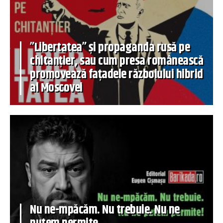
”Libertatea” și propaganda rusă pe
chitanțier, sau cum presa românească
promovează fațadele războiului hibrid
al Moscovei
Nu ne-mpăcăm. Nu trebuie. Nu ne