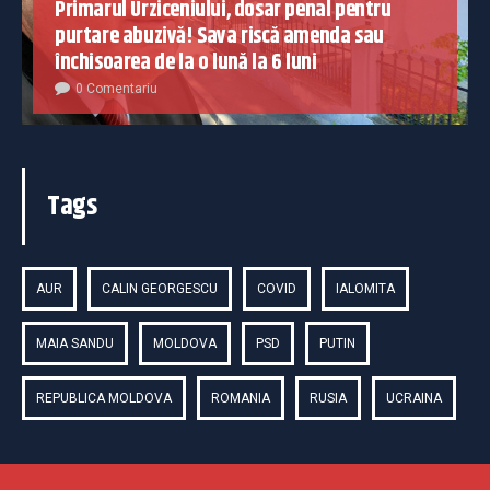
Primarul Urziceniului, dosar penal pentru
purtare abuzivă! Sava riscă amenda sau
închisoarea de la o lună la 6 luni
0 Comentariu
Tags
AUR
CALIN GEORGESCU
COVID
IALOMITA
MAIA SANDU
MOLDOVA
PSD
PUTIN
REPUBLICA MOLDOVA
ROMANIA
RUSIA
UCRAINA