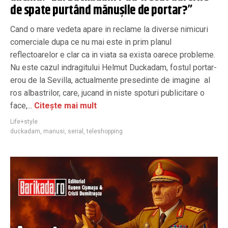
de spate purtând mănușile de portar?”
Cand o mare vedeta apare in reclame la diverse nimicuri
comerciale dupa ce nu mai este in prim planul
reflectoarelor e clar ca in viata sa exista oarece probleme.
Nu este cazul indragitului Helmut Duckadam, fostul portar-
erou de la Sevilla, actualmente presedinte de imagine al
ros albastrilor, care, jucand in niste spoturi publicitare o
face,...
Citește mai mult
Life+style
duckadam
,
manusi
,
serial
,
teleshopping