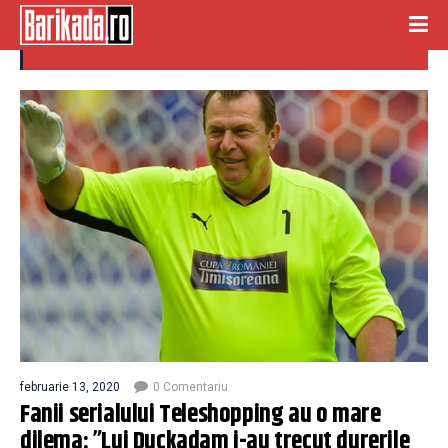
manusi
februarie 13, 2020
0 Comentariu
Fanii serialului Teleshopping au o mare
dilema: ”Lui Duckadam i-au trecut durerile