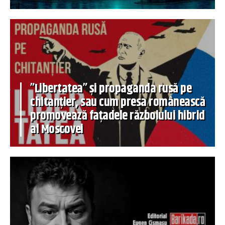
”Libertatea” și propaganda rusă pe
chitanțier, sau cum presa românească
promovează fațadele războiului hibrid
al Moscovei