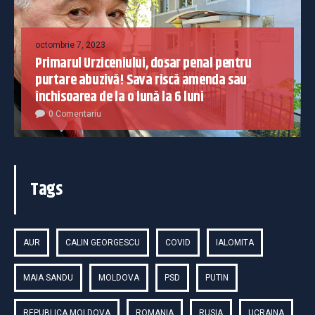
octombrie 7, 2023
Primarul Urziceniului, dosar penal pentru
purtare abuzivă! Sava riscă amenda sau
închisoarea de la o lună la 6 luni
0 Comentariu
Tags
AUR
CALIN GEORGESCU
COVID
IALOMITA
MAIA SANDU
MOLDOVA
PSD
PUTIN
REPUBLICA MOLDOVA
ROMANIA
RUSIA
UCRAINA