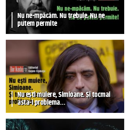
Nu ne-mpăcăm. Nu trebuie. Nu ne
putem permite
Nu ești muiere, Simioane. Și tocmai
asta-i problema…