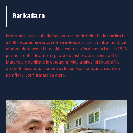
Barikada.ro
Informaţiile publicate de Barikada.ro pot fi preluate doar în limita
a 500 de caractere şi cu citarea în lead a sursei cu link activ. Orice
abatere de la această regulă constituie o încălcare a Legii 8/1996
privind dreptul de autor și poate fi sancționată în consecință.
Materialele publicate la categoria ”Mediafakes” și fotografiile
aferente acestora, marcate cu logoul Barikada, au valoare de
pamflet și vor fi tratate ca atare.