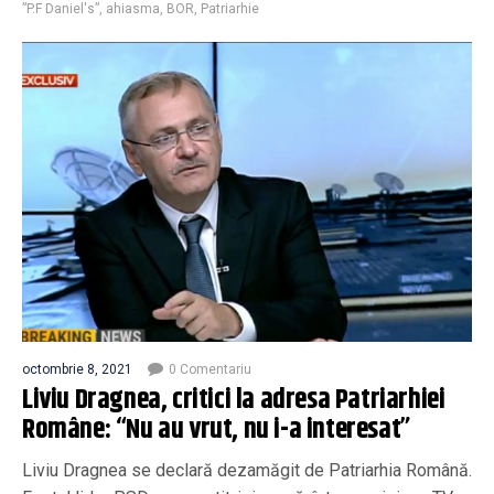
”P.F Daniel's”
,
ahiasma
,
BOR
,
Patriarhie
octombrie 8, 2021
0 Comentariu
Liviu Dragnea, critici la adresa Patriarhiei
Române: “Nu au vrut, nu i-a interesat”
Liviu Dragnea se declară dezamăgit de Patriarhia Română.