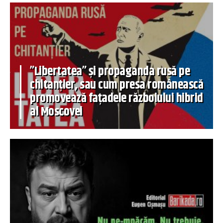
”Libertatea” și propaganda rusă pe
chitanțier, sau cum presa românească
promovează fațadele războiului hibrid
al Moscovei