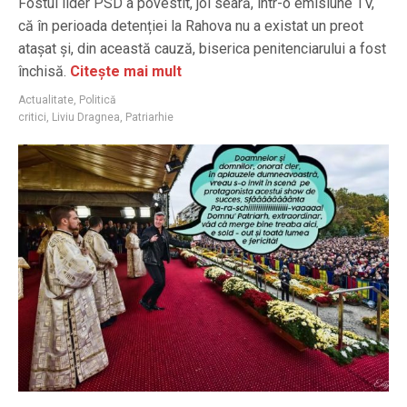
Fostul lider PSD a povestit, joi seară, într-o emisiune TV,
că în perioada detenției la Rahova nu a existat un preot
atașat și, din această cauză, biserica penitenciarului a fost
închisă.
Citește mai mult
Actualitate
,
Politică
critici
,
Liviu Dragnea
,
Patriarhie