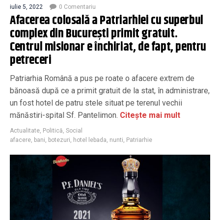
iulie 5, 2022
0 Comentariu
Afacerea colosală a Patriarhiei cu superbul
complex din București primit gratuit.
Centrul misionar e închiriat, de fapt, pentru
petreceri
Patriarhia Română a pus pe roate o afacere extrem de
bănoasă după ce a primit gratuit de la stat, în administrare,
un fost hotel de patru stele situat pe terenul vechii
mănăstiri-spital Sf. Pantelimon.
Citește mai mult
Actualitate
,
Politică
,
Social
afacere
,
bani
,
botezuri
,
hotel lebada
,
nunti
,
Patriarhie