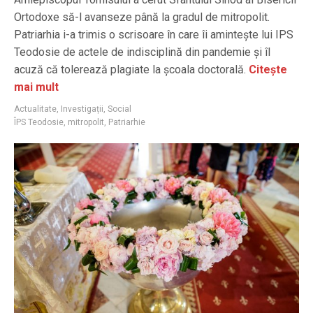
Ortodoxe să-l avanseze până la gradul de mitropolit.
Patriarhia i-a trimis o scrisoare în care îi amintește lui IPS
Teodosie de actele de indisciplină din pandemie și îl
acuză că tolerează plagiate la școala doctorală.
Citește
mai mult
Actualitate
,
Investigații
,
Social
ÎPS Teodosie
,
mitropolit
,
Patriarhie