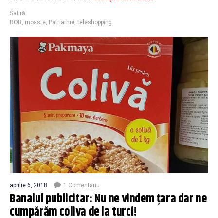
Satiră
BOR
,
moaste
,
Patriarhie
,
teleshopping
aprilie 6, 2018
1 Comentariu
Banalul publicitar: Nu ne vindem țara dar ne
cumpărăm coliva de la turci!