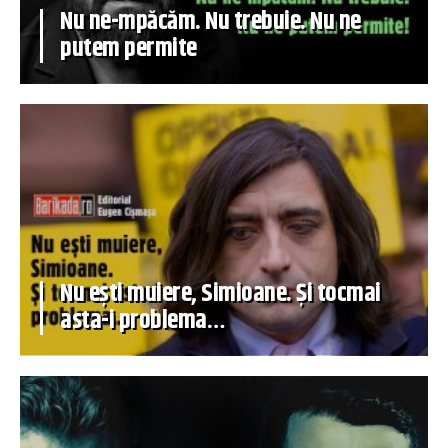
Nu ne-mpăcăm. Nu trebuie. Nu ne
putem permite
Nu ești muiere, Simioane. Și tocmai
asta-i problema…