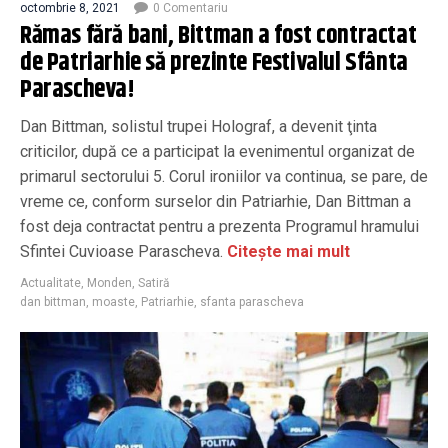
octombrie 8, 2021
0 Comentariu
Rămas fără bani, Bittman a fost contractat
de Patriarhie să prezinte Festivalul Sfânta
Parascheva!
Dan Bittman, solistul trupei Holograf, a devenit ţinta
criticilor, după ce a participat la evenimentul organizat de
primarul sectorului 5. Corul ironiilor va continua, se pare, de
vreme ce, conform surselor din Patriarhie, Dan Bittman a
fost deja contractat pentru a prezenta Programul hramului
Sfintei Cuvioase Parascheva.
Citește mai mult
Actualitate
,
Monden
,
Satiră
dan bittman
,
moaste
,
Patriarhie
,
sfanta parascheva