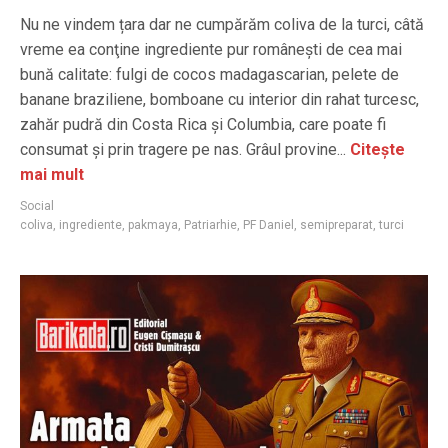
Nu ne vindem țara dar ne cumpărăm coliva de la turci, câtă
vreme ea conţine ingrediente pur româneşti de cea mai
bună calitate: fulgi de cocos madagascarian, pelete de
banane braziliene, bomboane cu interior din rahat turcesc,
zahăr pudră din Costa Rica şi Columbia, care poate fi
consumat şi prin tragere pe nas. Grâul provine...
Citește
mai mult
Social
coliva
,
ingrediente
,
pakmaya
,
Patriarhie
,
PF Daniel
,
semipreparat
,
turci