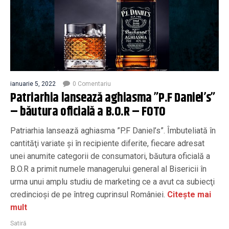
ianuarie 5, 2022
0 Comentariu
Patriarhia lansează aghiasma ”P.F Daniel’s”
– băutura oficială a B.O.R – FOTO
Patriarhia lansează aghiasma ”P.F Daniel’s”. Îmbuteliată în
cantităţi variate şi în recipiente diferite, fiecare adresat
unei anumite categorii de consumatori, băutura oficială a
B.O.R a primit numele managerului general al Bisericii în
urma unui amplu studiu de marketing ce a avut ca subiecţi
credincioşi de pe întreg cuprinsul României.
Citește mai
mult
Satiră