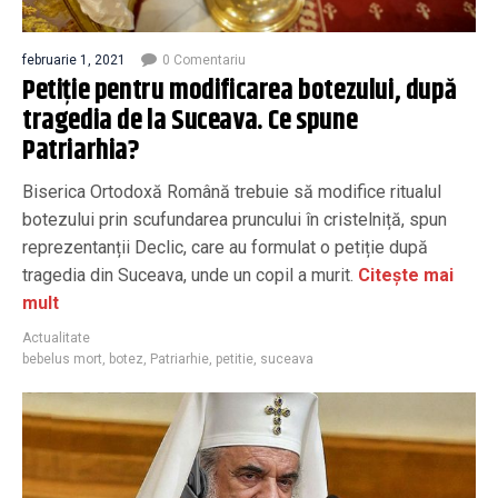
februarie 1, 2021
0 Comentariu
Petiție pentru modificarea botezului, după
tragedia de la Suceava. Ce spune
Patriarhia?
Biserica Ortodoxă Română trebuie să modifice ritualul
botezului prin scufundarea pruncului în cristelniță, spun
reprezentanții Declic, care au formulat o petiție după
tragedia din Suceava, unde un copil a murit.
Citește mai
mult
Actualitate
bebelus mort
,
botez
,
Patriarhie
,
petitie
,
suceava