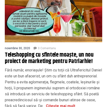
noiembrie 30, 2020
0 Comentariu
Teleshopping cu sfintele moaşte, un nou
proiect de marketing pentru Patriarhie!
Fără număr, enoriaşule! Ştim cu toţii că Ultrafericitul Daniel
este un bun afacerist, un om cu sfânt duh antreprenorial.
Pentru a evita aglomeraţia, flegmele, coatele, leşinurile şi
hoţii, îi propunem inginerului suprem al ortodoxiei române
să introducă un serviciu de teleshopping sfânt. Să poată
preacredinciosul să-şi comande bunuri atinse de oase,
fără să facă varice. De...
Citește mai mult