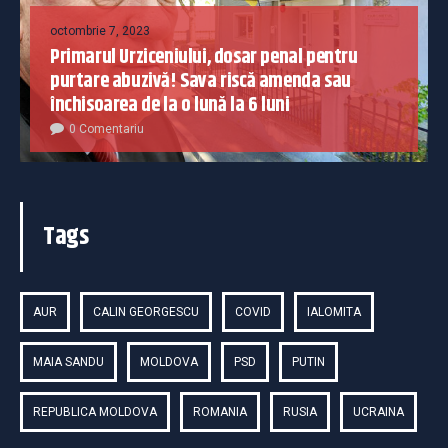
octombrie 7, 2023
Primarul Urziceniului, dosar penal pentru
purtare abuzivă! Sava riscă amenda sau
închisoarea de la o lună la 6 luni
0 Comentariu
Tags
AUR
CALIN GEORGESCU
COVID
IALOMITA
MAIA SANDU
MOLDOVA
PSD
PUTIN
REPUBLICA MOLDOVA
ROMANIA
RUSIA
UCRAINA