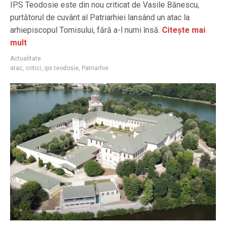
​IPS Teodosie este din nou criticat de Vasile Bănescu,
purtătorul de cuvânt al Patriarhiei lansând un atac la
arhiepiscopul Tomisului, fără a-l numi însă.
Citește mai
mult
Actualitate
atac
,
critici
,
ips teodosie
,
Patriarhie