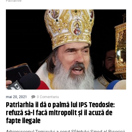
Patriarhie
mai 20, 2021
0 Comentariu
Patriarhia îi dă o palmă lui IPS Teodosie:
refuză să-l facă mitropolit și îl acuză de
fapte ilegale
Arhiepiscopul Tomisului a cerut Sfântului Sinod al Bisericii