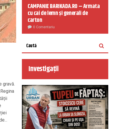
CAMPANIE BARIKADA.RO – Armata
cu cai de lemn și generali de
carton
0 Comentariu
Investigații
e gravă.
l Regina
ății
e
ției
e...