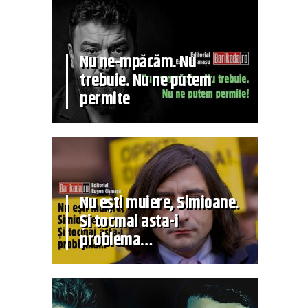
Nu ne-mpăcăm. Nu
trebuie. Nu ne putem
permite
Nu ești muiere, Simioane.
Și tocmai asta-i
problema…