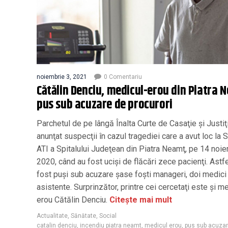
noiembrie 3, 2021
0 Comentariu
Cătălin Denciu, medicul-erou din Piatra 
pus sub acuzare de procurori
Parchetul de pe lângă Înalta Curte de Casaţie şi Justiţ
anunţat suspecţii în cazul tragediei care a avut loc la 
ATI a Spitalului Judeţean din Piatra Neamţ, pe 14 noi
2020, când au fost ucişi de flăcări zece pacienţi. Astfe
fost puşi sub acuzare şase foşti manageri, doi medici
asistente. Surprinzător, printre cei cercetaţi este şi m
erou Cătălin Denciu.
Citește mai mult
Actualitate
,
Sănătate
,
Social
catalin denciu
,
incendiu piatra neamt
,
medicul erou
,
pus sub acuza