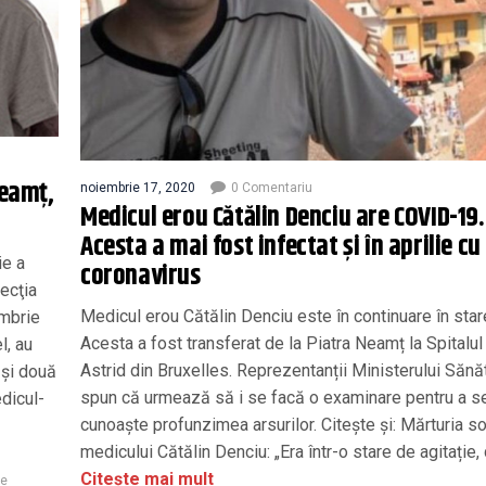
Neamț,
noiembrie 17, 2020
0 Comentariu
Medicul erou Cătălin Denciu are COVID-19.
Acesta a mai fost infectat şi în aprilie cu
ie a
coronavirus
Secţia
Medicul erou Cătălin Denciu este în continuare în star
embrie
Acesta a fost transferat de la Piatra Neamț la Spitalu
l, au
Astrid din Bruxelles. Reprezentanții Ministerului Sănăt
 şi două
spun că urmează să i se facă o examinare pentru a s
edicul-
cunoaște profunzimea arsurilor. Citește și: Mărturia so
medicului Cătălin Denciu: „Era într-o stare de agitație, d
Citește mai mult
re