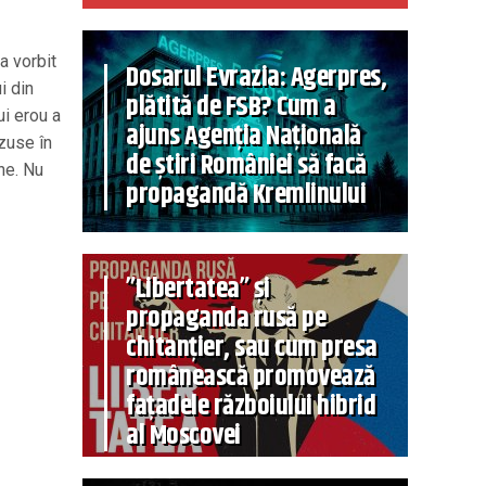
a vorbit
Dosarul Evrazia: Agerpres,
i din
plătită de FSB? Cum a
ui erou a
ajuns Agenția Națională
zuse în
de știri României să facă
ne. Nu
propagandă Kremlinului
”Libertatea” și
propaganda rusă pe
chitanțier, sau cum presa
românească promovează
fațadele războiului hibrid
al Moscovei