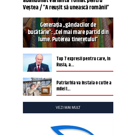
abandonat varianta Tomac pentru
Veștea / ”A reușit să unească românii”
Generația „gândacilor de
bucătărie”: „Cel mai mare partid din
lume. Puterea tineretului”
Top 7 expresii pentru care, în
Rusia, a...
Patriarhia va instala o cutie a
milei î...
VEZI MAI MULT