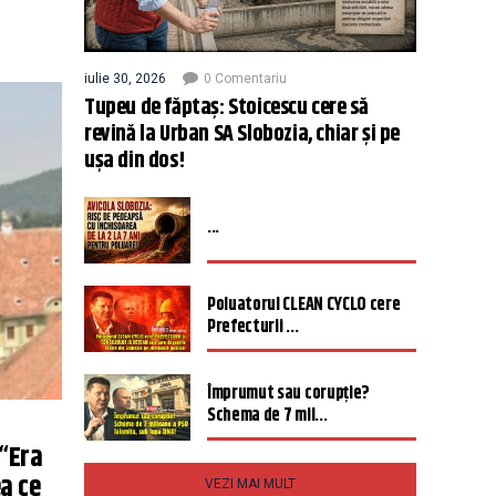
iulie 30, 2026
0 Comentariu
Tupeu de făptaș: Stoicescu cere să
revină la Urban SA Slobozia, chiar și pe
ușa din dos!
...
Poluatorul CLEAN CYCLO cere
Prefecturii ...
Împrumut sau corupție?
Schema de 7 mil...
 “Era
ea ce
VEZI MAI MULT