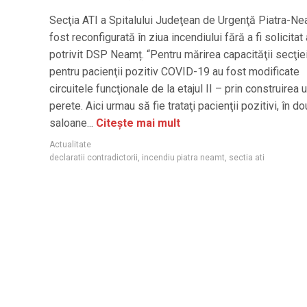
Secţia ATI a Spitalului Judeţean de Urgenţă Piatra-Ne
fost reconfigurată în ziua incendiului fără a fi solicitat 
potrivit DSP Neamț. “Pentru mărirea capacităţii secţiei 
pentru pacienţii pozitiv COVID-19 au fost modificate
circuitele funcţionale de la etajul II – prin construirea 
perete. Aici urmau să fie trataţi pacienţii pozitivi, în d
saloane...
Citește mai mult
Actualitate
declaratii contradictorii
,
incendiu piatra neamt
,
sectia ati