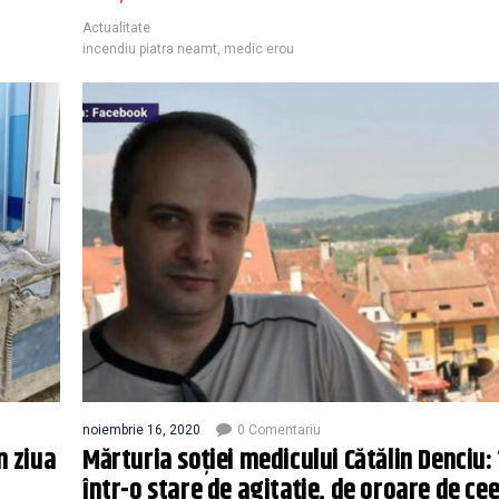
Actualitate
incendiu piatra neamt
,
medic erou
noiembrie 16, 2020
0 Comentariu
n ziua
Mărturia soției medicului Cătălin Denciu:
într-o stare de agitație, de oroare de ce