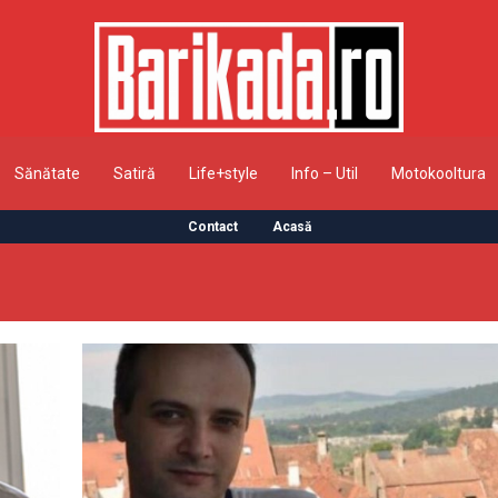
Sănătate
Satiră
Life+style
Info – Util
Motokooltura
Contact
Acasă