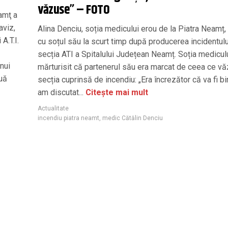
văzuse” – FOTO
amţ a
aviz,
Alina Denciu, soția medicului erou de la Piatra Neamț, 
A.T.I.
cu soțul său la scurt timp după producerea incidentulu
secția ATI a Spitalului Județean Neamț. Soția medicul
unui
mărturisit că partenerul său era marcat de ceea ce vă
ouă
secția cuprinsă de incendiu: „Era încrezător că va fi bi
am discutat...
Citește mai mult
Actualitate
incendiu piatra neamt
,
medic Cătălin Denciu