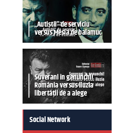
„Autiștii” de serviciu
versus Mesia de balamuc
Suverani în genunchi!
România versus iluzia
libertății de a alege
Social Network