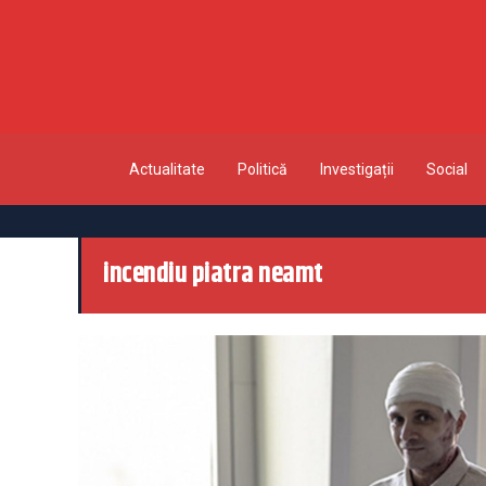
Actualitate
Politică
Investigații
Social
incendiu piatra neamt