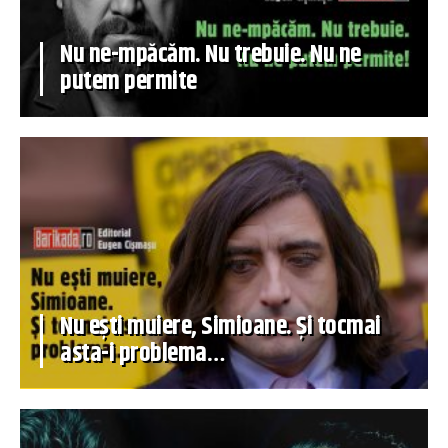
Nu ne-mpăcăm. Nu trebuie. Nu ne
putem permite
Nu ești muiere, Simioane. Și tocmai
asta-i problema…