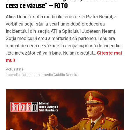
ceea ce văzuse” – FOTO
Alina Denciu, soția medicului erou de la Piatra Neamț, a
vorbit cu soțul său la scurt timp după producerea
incidentului din secția ATI a Spitalului Județean Neamț.
Soția medicului erou a mărturisit că partenerul său era
marcat de ceea ce văzuse în secția cuprinsă de incendiu:
„Era încrezător că va fi bine. Nu am discutat...
Citește mai
mult
Actualitate
incendiu piatra neamt
,
medic Cătălin Denciu