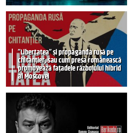
”Libertatea” și propaganda rusă pe
chitanțier, sau cum presa românească
promovează fațadele războiului hibrid
al Moscovei