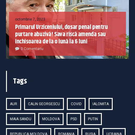
octombrie 7, 2023
Primarul Urziceniului, dosar penal pentru
purtare abuzivă! Sava riscă amenda sau
închisoarea de la o lună la 6 luni
0 Comentariu
Tags
AUR
CALIN GEORGESCU
COVID
IALOMITA
MAIA SANDU
MOLDOVA
PSD
PUTIN
REPUBLICA MOLDOVA
ROMANIA
RUSIA
UCRAINA