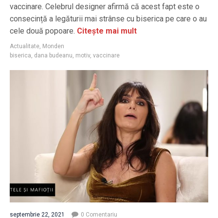
vaccinare. Celebrul designer afirmă că acest fapt este o
consecință a legăturii mai strânse cu biserica pe care o au
cele două popoare.
Citește mai mult
Actualitate
,
Monden
biserica
,
dana budeanu
,
motiv
,
vaccinare
septembrie 22, 2021
0 Comentariu