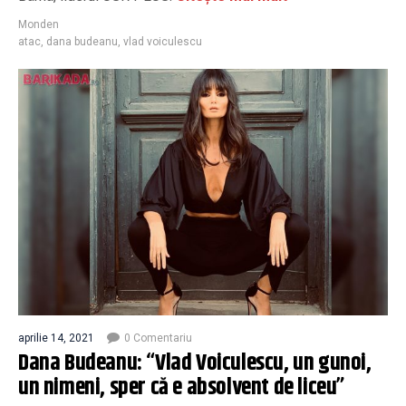
Monden
atac
,
dana budeanu
,
vlad voiculescu
aprilie 14, 2021
0 Comentariu
Dana Budeanu: “Vlad Voiculescu, un gunoi,
un nimeni, sper că e absolvent de liceu”