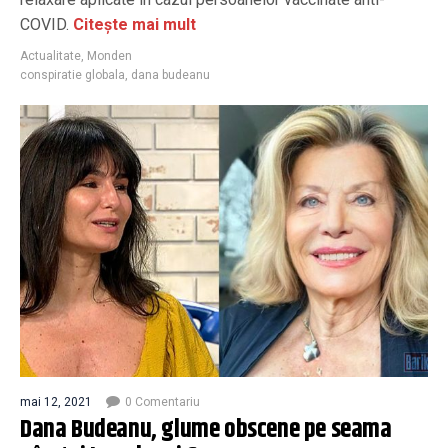
COVID.
Citește mai mult
Actualitate
,
Monden
conspiratie globala
,
dana budeanu
mai 12, 2021
0 Comentariu
Dana Budeanu, glume obscene pe seama