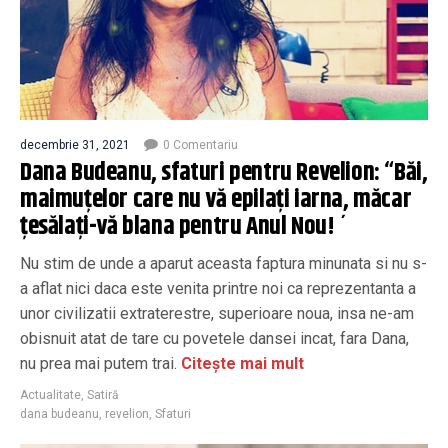
decembrie 31, 2021
0 Comentariu
Dana Budeanu, sfaturi pentru Revelion: “Băi,
maimuțelor care nu vă epilați iarna, măcar
țesălați-vă blana pentru Anul Nou! ´
Nu stim de unde a aparut aceasta faptura minunata si nu s-
a aflat nici daca este venita printre noi ca reprezentanta a
unor civilizatii extraterestre, superioare noua, insa ne-am
obisnuit atat de tare cu povetele dansei incat, fara Dana,
nu prea mai putem trai.
Citește mai mult
Actualitate
,
Satiră
dana budeanu
,
revelion
,
Sfaturi