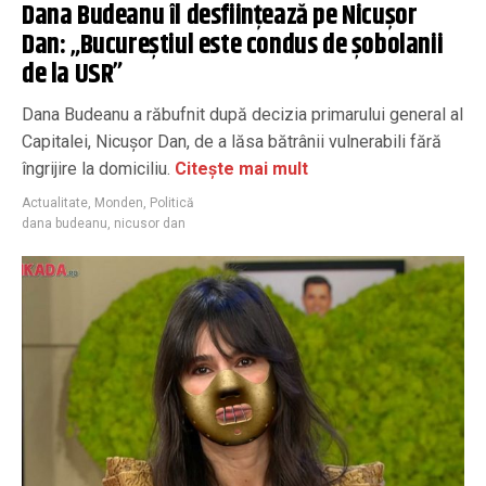
Dana Budeanu îl desfiinţează pe Nicuşor
Dan: „Bucureștiul este condus de șobolanii
de la USR”
Dana Budeanu a răbufnit după decizia primarului general al
Capitalei, Nicuşor Dan, de a lăsa bătrânii vulnerabili fără
îngrijire la domiciliu.
Citește mai mult
Actualitate
,
Monden
,
Politică
dana budeanu
,
nicusor dan