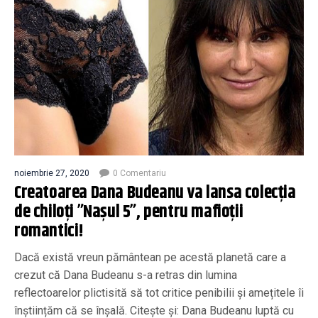
noiembrie 27, 2020
0 Comentariu
Creatoarea Dana Budeanu va lansa colecția
de chiloți ”Nașul 5”, pentru mafioții
romantici!
Dacă există vreun pământean pe acestă planetă care a
crezut că Dana Budeanu s-a retras din lumina
reflectoarelor plictisită să tot critice penibilii și amețitele îi
înștiințăm că se înșală. Citește și: Dana Budeanu luptă cu