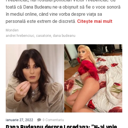
toată că Dana Budeanu ne-a obișnuit să fie o voce sonoră
în mediul online, când vine vorba despre viața sa
personală este extrem de discretă.
Citește mai mult
Monden
andrei hrebenciuc
,
casatorie
,
dana budeanu
ianuarie 27, 2022
0 Comentariu