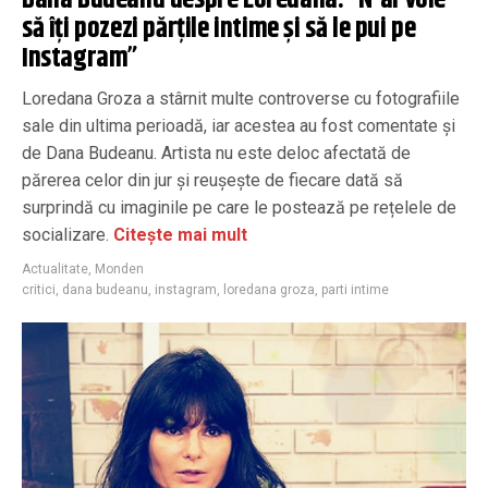
Dana Budeanu despre Loredana: ”N-ai voie
să îți pozezi părțile intime și să le pui pe
Instagram”
Loredana Groza a stârnit multe controverse cu fotografiile
sale din ultima perioadă, iar acestea au fost comentate și
de Dana Budeanu. Artista nu este deloc afectată de
părerea celor din jur și reușește de fiecare dată să
surprindă cu imaginile pe care le postează pe rețelele de
socializare.
Citește mai mult
Actualitate
,
Monden
critici
,
dana budeanu
,
instagram
,
loredana groza
,
parti intime