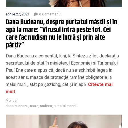
aprilie 27, 2021
0 Comentariu
Dana Budeanu, despre purtatul măștii și în
apă la mare: “Virusul intră peste tot. Cei
care fac nudism nu le intră și prin alte
părți?”
Dana Budeanu a comentat, luni, la Sinteza zilei, declarația
secretarului de stat în ministerul Economiei şi Turismului
Paul Ene care a spus că, dacă nu se schimbă legea în
acest sens, masca de protecție rămâne obligatorie la
malul mării, atât pe șezlong, cât și în apă.
Citește mai
mult
Monden
dana budeanu
,
mare
,
nudism
,
purtatul mastii