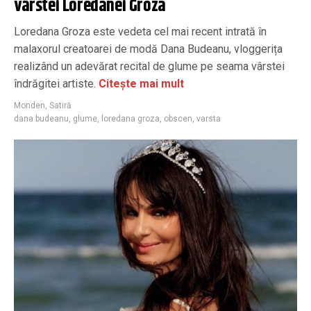
vârstei Loredanei Groza
Loredana Groza este vedeta cel mai recent intrată în
malaxorul creatoarei de modă Dana Budeanu, vloggerița
realizând un adevărat recital de glume pe seama vârstei
îndrăgitei artiste.
Citește mai mult
Monden
,
Satiră
dana budeanu
,
glume
,
loredana groza
,
obscen
,
varsta