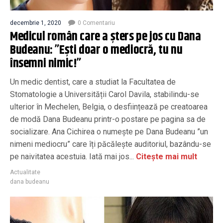
decembrie 1, 2020
0 Comentariu
Medicul român care a șters pe jos cu Dana
Budeanu: ”Ești doar o mediocră, tu nu
însemni nimic!”
Un medic dentist, care a studiat la Facultatea de
Stomatologie a Universității Carol Davila, stabilindu-se
ulterior în Mechelen, Belgia, o desființează pe creatoarea
de modă Dana Budeanu printr-o postare pe pagina sa de
socializare. Ana Cichirea o numește pe Dana Budeanu ”un
nimeni mediocru” care îți păcălește auditoriul, bazându-se
pe naivitatea acestuia. Iată mai jos...
Citește mai mult
Actualitate
dana budeanu