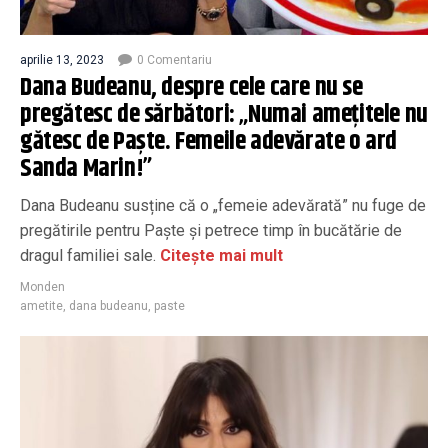
aprilie 13, 2023
0 Comentariu
Dana Budeanu, despre cele care nu se
pregătesc de sărbători: „Numai amețitele nu
gătesc de Paște. Femeile adevărate o ard
Sanda Marin!”
Dana Budeanu susține că o „femeie adevărată” nu fuge de
pregătirile pentru Paște și petrece timp în bucătărie de
dragul familiei sale.
Citește mai mult
Monden
ametite
,
dana budeanu
,
paste