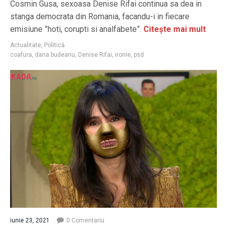
Cosmin Gusa, sexoasa Denise Rifai continua sa dea in
stanga democrata din Romania, facandu-i in fiecare
emisiune ”hoti, corupti si analfabete”.
Citește mai mult
Actualitate
,
Politică
coafura
,
dana budeanu
,
Denise Rifai
,
ironie
,
psd
iunie 23, 2021
0 Comentariu