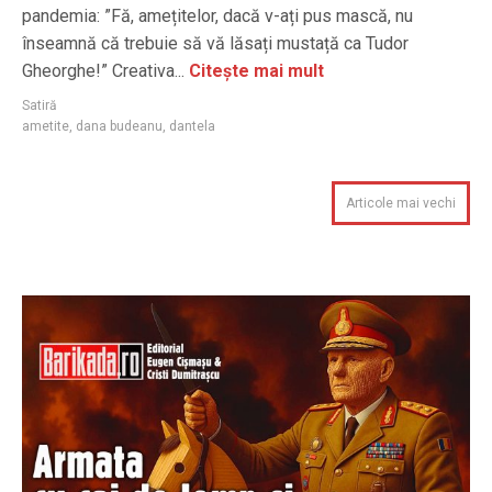
pandemia: ”Fă, amețitelor, dacă v-ați pus mască, nu
înseamnă că trebuie să vă lăsați mustață ca Tudor
Gheorghe!” Creativa...
Citește mai mult
Satiră
ametite
,
dana budeanu
,
dantela
Articole mai vechi