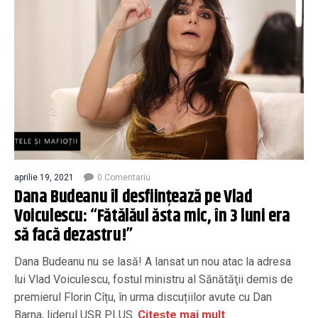
aprilie 19, 2021
0 Comentariu
Dana Budeanu îl desfiinţează pe Vlad
Voiculescu: “Fătălăul ăsta mic, în 3 luni era
să facă dezastru!”
Dana Budeanu nu se lasă! A lansat un nou atac la adresa
lui Vlad Voiculescu, fostul ministru al Sănătăţii demis de
premierul Florin Cîțu, în urma discuțiilor avute cu Dan
Barna, liderul USR PLUS.
Citește mai mult