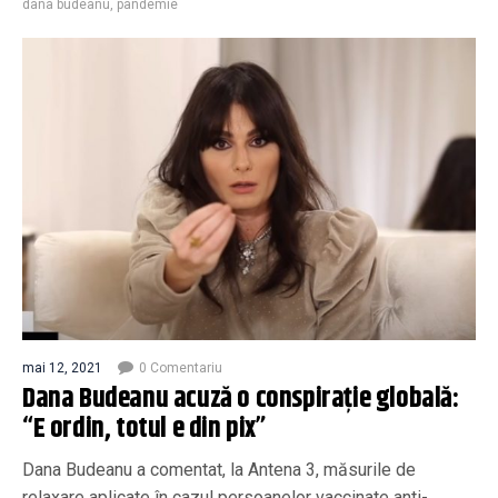
dana budeanu
,
pandemie
mai 12, 2021
0 Comentariu
Dana Budeanu acuză o conspirație globală:
“E ordin, totul e din pix”
Dana Budeanu a comentat, la Antena 3, măsurile de
relaxare aplicate în cazul persoanelor vaccinate anti-