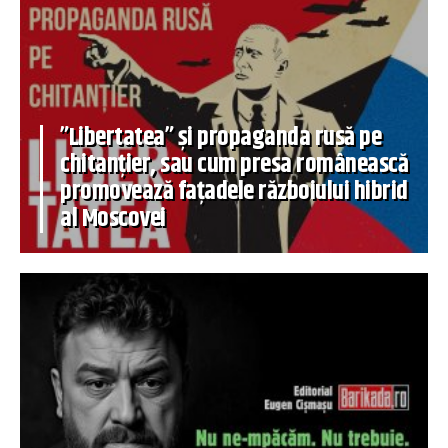
”Libertatea” și propaganda rusă pe
chitanțier, sau cum presa românească
promovează fațadele războiului hibrid
al Moscovei