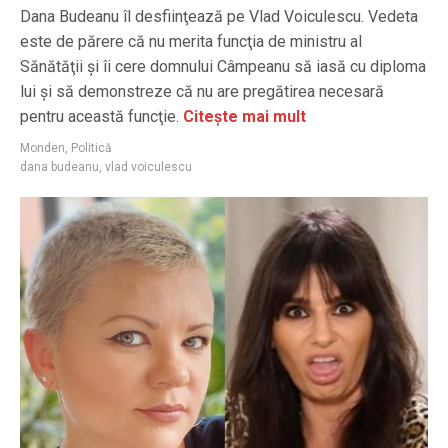
Dana Budeanu îl desfiinţează pe Vlad Voiculescu. Vedeta
este de părere că nu merita funcţia de ministru al
Sănătăţii şi îi cere domnului Câmpeanu să iasă cu diploma
lui şi să demonstreze că nu are pregătirea necesară
pentru această funcţie.
Citește mai mult
Monden
,
Politică
dana budeanu
,
vlad voiculescu