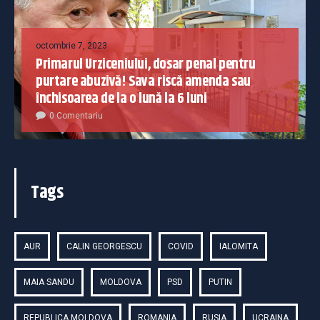
octombrie 7, 2023
Primarul Urziceniului, dosar penal pentru
purtare abuzivă! Sava riscă amenda sau
închisoarea de la o lună la 6 luni
0 Comentariu
Tags
AUR
CALIN GEORGESCU
COVID
IALOMITA
MAIA SANDU
MOLDOVA
PSD
PUTIN
REPUBLICA MOLDOVA
ROMANIA
RUSIA
UCRAINA