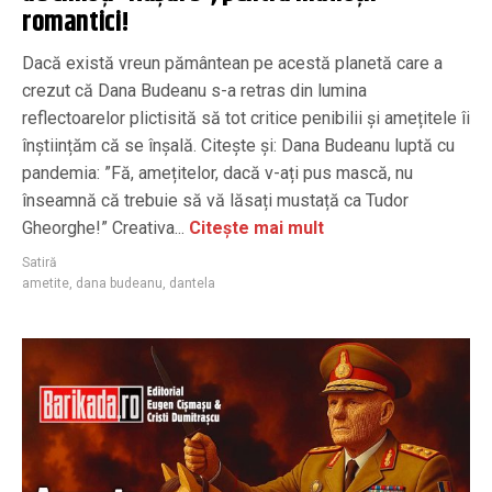
romantici!
Dacă există vreun pământean pe acestă planetă care a
crezut că Dana Budeanu s-a retras din lumina
reflectoarelor plictisită să tot critice penibilii și amețitele îi
înștiințăm că se înșală. Citește și: Dana Budeanu luptă cu
pandemia: ”Fă, amețitelor, dacă v-ați pus mască, nu
înseamnă că trebuie să vă lăsați mustață ca Tudor
Gheorghe!” Creativa...
Citește mai mult
Satiră
ametite
,
dana budeanu
,
dantela