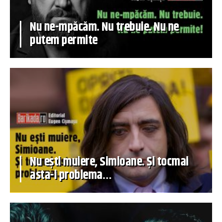
Nu ne-mpăcăm. Nu trebuie. Nu ne
putem permite
Nu ești muiere, Simioane. Și tocmai
asta-i problema…