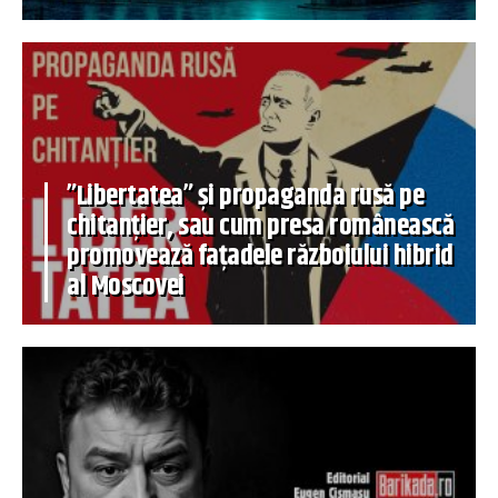
”Libertatea” și propaganda rusă pe
chitanțier, sau cum presa românească
promovează fațadele războiului hibrid
al Moscovei