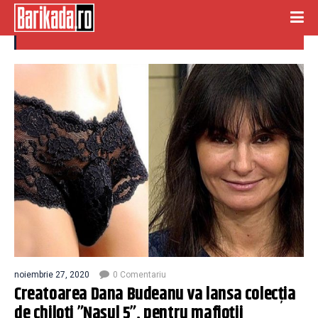
dantela
noiembrie 27, 2020
0 Comentariu
Creatoarea Dana Budeanu va lansa colecția
de chiloți ”Nașul 5”, pentru mafioții