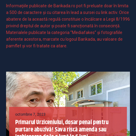
Informaţiile publicate de Barikada.ro pot fi preluate doar în limita
a 500 de caractere şi cu citarea în lead a sursei cu link activ. Orice
abatere de la această regulă constituie o încălcare a Legii 8/1996
privind dreptul de autor și poate fi sancționată în consecință.
Materialele publicate la categoria ”Mediafakes” și fotografiile
aferente acestora, marcate cu logoul Barikada, au valoare de
pamflet și vor fi tratate ca atare.
octombrie 7, 2023
Primarul Urziceniului, dosar penal pentru
purtare abuzivă! Sava riscă amenda sau