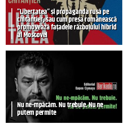
”Libertatea” și propaganda rusă pe
chitanțier, sau cum presa românească
promovează fațadele războiului hibrid
al Moscovei
Nu ne-mpăcăm. Nu trebuie. Nu ne
putem permite