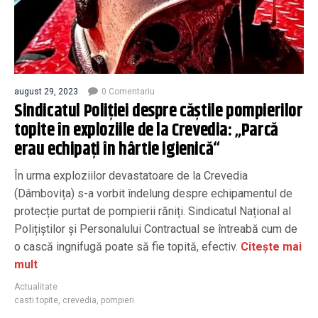
august 29, 2023
0 Comentariu
Sindicatul Poliției despre căștile pompierilor
topite în exploziile de la Crevedia: „Parcă
erau echipați în hârtie igienică“
În urma exploziilor devastatoare de la Crevedia
(Dâmbovița) s-a vorbit îndelung despre echipamentul de
protecție purtat de pompierii răniți. Sindicatul Național al
Polițiștilor și Personalului Contractual se întreabă cum de
o cască ingnifugă poate să fie topită, efectiv.
Citește mai
mult
Actualitate
casti topite
,
crevedia
,
pompieri