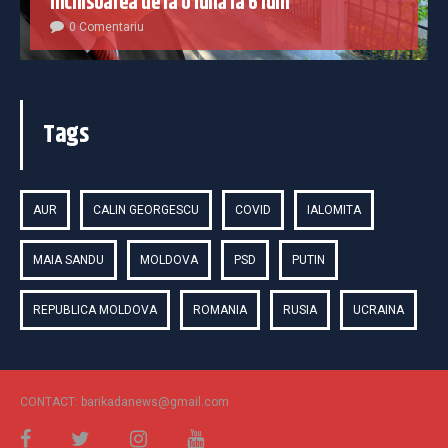
închisoarea de la o lună la 6 luni
0 Comentariu
Tags
AUR
CALIN GEORGESCU
COVID
IALOMITA
MAIA SANDU
MOLDOVA
PSD
PUTIN
REPUBLICA MOLDOVA
ROMANIA
RUSIA
UCRAINA
CONTACT: barikadanews@gmail.com