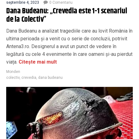
septembrie 4, 2023
0 Comentariu
Dana Budeanu: „Crevedia este 1-1 scenariul
de la Colectiv”
Dana Budeanu a analizat tragediile care au lovit România în
ultima perioada şi a venit cu o serie de concluzii, potrivit
Antena3.ro. Designerul a avut un punct de vedere în
legătură cu cele 4 evenimente în care oameni și-au pierdut
viața.
Citește mai mult
Monden
colectiv
,
crevedia
,
dana budeanu