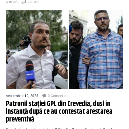
crevedia
,
gpl
,
patron
septembrie 19, 2023
0 Comentariu
Patronii staţiei GPL din Crevedia, duşi în
instanţă după ce au contestat arestarea
preventivă