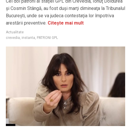
Cei doi patroni ai staţiei GPL din Crevedia, Ionuţ Doldurea
şi Cosmin Stângă, au fost duşi marţi dimineaţa la Tribunalul
Bucureşti, unde se va judeca contestaţia lor împotriva
arestării preventive.
Citește mai mult
Actualitate
crevedia
,
instanta
,
PATRONI GPL