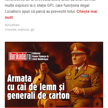
multe explozii la o stație GPL care funcționa ilegal.
Localnicii spun că parcă au prevestit totul.
Citește mai
mult
Actualitate
crevedia
,
explozie
,
gpl