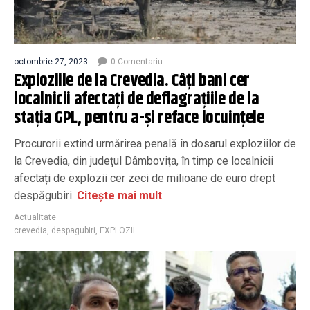
octombrie 27, 2023
0 Comentariu
Exploziile de la Crevedia. Câți bani cer
localnicii afectați de deflagrațiile de la
stația GPL, pentru a-și reface locuințele
Procurorii extind urmărirea penală în dosarul exploziilor de
la Crevedia, din județul Dâmbovița, în timp ce localnicii
afectați de explozii cer zeci de milioane de euro drept
despăgubiri.
Citește mai mult
Actualitate
crevedia
,
despagubiri
,
EXPLOZII