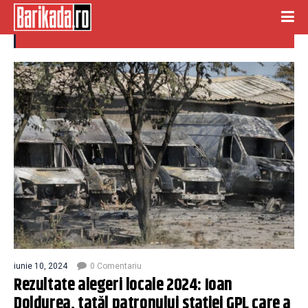
crevedia
iunie 10, 2024
0 Comentariu
Rezultate alegeri locale 2024: Ioan
Doldurea, tatăl patronului stației GPL care a