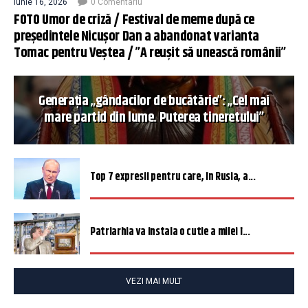
iunie 16, 2026
0 Comentariu
FOTO Umor de criză / Festival de meme după ce
președintele Nicușor Dan a abandonat varianta
Tomac pentru Veștea / ”A reușit să unească românii”
Generația „gândacilor de bucătărie”: „Cel mai
mare partid din lume. Puterea tineretului”
Top 7 expresii pentru care, în Rusia, a...
Patriarhia va instala o cutie a milei î...
VEZI MAI MULT