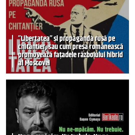
”Libertatea” și propaganda rusă pe
chitanțier, sau cum presa românească
promovează fațadele războiului hibrid
al Moscovei