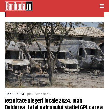
ioan doldurea
iunie 10, 2024
0 Comentariu
Rezultate alegeri locale 2024: Ioan
Doldurea, tatăl patronului stației GPL care a