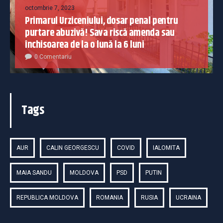
octombrie 7, 2023
Primarul Urziceniului, dosar penal pentru
purtare abuzivă! Sava riscă amenda sau
închisoarea de la o lună la 6 luni
0 Comentariu
Tags
AUR
CALIN GEORGESCU
COVID
IALOMITA
MAIA SANDU
MOLDOVA
PSD
PUTIN
REPUBLICA MOLDOVA
ROMANIA
RUSIA
UCRAINA