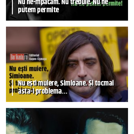
Nu ne-mpăcăm. Nu trebuie. Nu ne
putem permite
Nu ești muiere, Simioane. Și tocmai
asta-i problema…