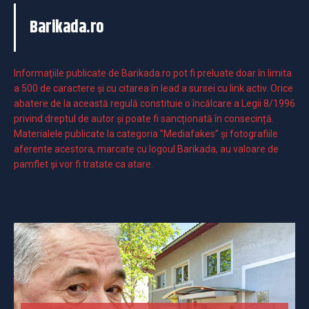
Barikada.ro
Informaţiile publicate de Barikada.ro pot fi preluate doar în limita
a 500 de caractere şi cu citarea în lead a sursei cu link activ. Orice
abatere de la această regulă constituie o încălcare a Legii 8/1996
privind dreptul de autor și poate fi sancționată în consecință.
Materialele publicate la categoria ”Mediafakes” și fotografiile
aferente acestora, marcate cu logoul Barikada, au valoare de
pamflet și vor fi tratate ca atare.