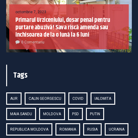
octombrie 7, 2023
Primarul Urziceniului, dosar penal pentru
purtare abuzivă! Sava riscă amenda sau
închisoarea de la o lună la 6 luni
0 Comentariu
Tags
AUR
CALIN GEORGESCU
COVID
IALOMITA
MAIA SANDU
MOLDOVA
PSD
PUTIN
REPUBLICA MOLDOVA
ROMANIA
RUSIA
UCRAINA