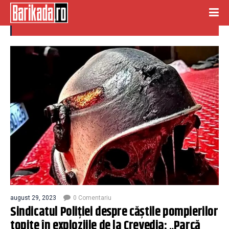
casti topite
august 29, 2023
0 Comentariu
Sindicatul Poliției despre căștile pompierilor
topite în exploziile de la Crevedia: „Parcă