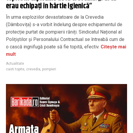
erau echipați în hârtie igienică“
În urma exploziilor devastatoare de la Crevedia
(Dâmbovița) s-a vorbit îndelung despre echipamentul de
protecție purtat de pompierii răniți. Sindicatul Național al
Polițiștilor și Personalului Contractual se întreabă cum de
o cască ingnifugă poate să fie topită, efectiv.
Citește mai
mult
Actualitate
casti topite
,
crevedia
,
pompieri