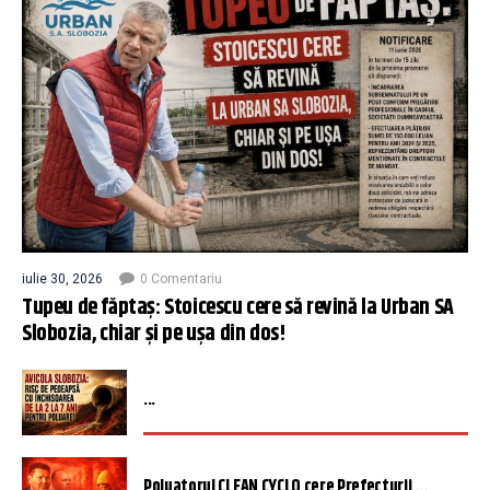
iulie 30, 2026
0 Comentariu
Tupeu de făptaș: Stoicescu cere să revină la Urban SA
Slobozia, chiar și pe ușa din dos!
...
Poluatorul CLEAN CYCLO cere Prefecturii ...