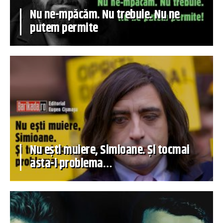
Nu ne-mpăcăm. Nu trebuie. Nu ne
putem permite
Nu ești muiere, Simioane. Și tocmai
asta-i problema…