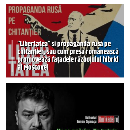
”Libertatea” și propaganda rusă pe
chitanțier, sau cum presa românească
promovează fațadele războiului hibrid
al Moscovei