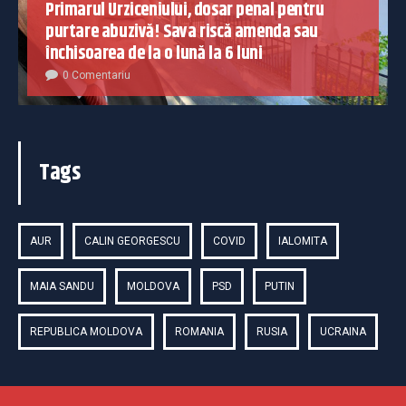
Primarul Urziceniului, dosar penal pentru
purtare abuzivă! Sava riscă amenda sau
închisoarea de la o lună la 6 luni
0 Comentariu
Tags
AUR
CALIN GEORGESCU
COVID
IALOMITA
MAIA SANDU
MOLDOVA
PSD
PUTIN
REPUBLICA MOLDOVA
ROMANIA
RUSIA
UCRAINA