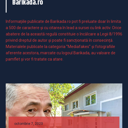
Barikada.ro
Informaţiile publicate de Barikada.ro pot fi preluate doar în limita
a 500 de caractere şi cu citarea în lead a sursei cu link activ. Orice
abatere de la această regulă constituie o încălcare a Legii 8/1996
privind dreptul de autor și poate fi sancționată în consecință.
Materialele publicate la categoria ”Mediafakes” și fotografiile
aferente acestora, marcate cu logoul Barikada, au valoare de
pamflet și vor fi tratate ca atare.
octombrie 7, 2023