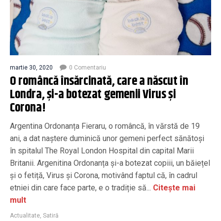
martie 30, 2020
0 Comentariu
O româncă însărcinată, care a născut în
Londra, și-a botezat gemenii Virus și
Corona!
Argentina Ordonanța Fieraru, o româncă, în vărstă de 19
ani, a dat naștere duminică unor gemeni perfect sănătoși
în spitalul The Royal London Hospital din capital Marii
Britanii. Argenitina Ordonanța și-a botezat copiii, un băiețel
și o fetiță, Virus și Corona, motivând faptul că, în cadrul
etniei din care face parte, e o tradiție să...
Citește mai
mult
Actualitate
,
Satiră