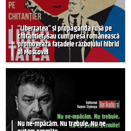
”Libertatea” și propaganda rusă pe
chitanțier, sau cum presa românească
promovează fațadele războiului hibrid
al Moscovei
Nu ne-mpăcăm. Nu trebuie. Nu ne