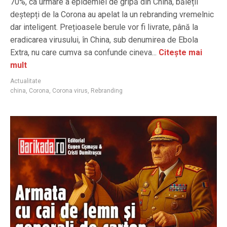
70%, ca urmare a epidemiei de gripă din China, băieții
deștepți de la Corona au apelat la un rebranding vremelnic
dar inteligent. Prețioasele berule vor fi livrate, până la
eradicarea virusului, în China, sub denumirea de Ebola
Extra, nu care cumva sa confunde cineva...
Citește mai
mult
Actualitate
china
,
Corona
,
Corona virus
,
Rebranding