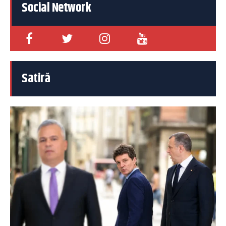
Social Network
Satiră