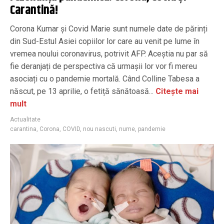
Carantină!
Corona Kumar și Covid Marie sunt numele date de părinți
din Sud-Estul Asiei copiilor lor care au venit pe lume în
vremea noului coronavirus, potrivit AFP. Aceștia nu par să
fie deranjați de perspectiva că urmașii lor vor fi mereu
asociați cu o pandemie mortală. Când Colline Tabesa a
născut, pe 13 aprilie, o fetiță sănătoasă...
Citește mai
mult
Actualitate
carantina
,
Corona
,
COVID
,
nou nascuti
,
nume
,
pandemie