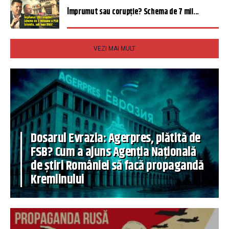
Împrumut sau corupție? Schema de 7 mil...
VEZI MAI MULT
Dosarul Evrazia: Agerpres, plătită de
FSB? Cum a ajuns Agenția Națională
de știri României să facă propagandă
Kremlinului